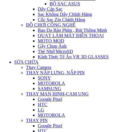
BỘ SẠC ASUS
Dây Cáp Sạc
Sạc Không Dây Chính Hãng
Cốc Sạc Zin Chính Hãng
ĐỒ CHƠI CÔNG NGHỆ
Bao Da Bàn Phím , Bút Thông Minh
QUẠT LÀM MÁT ĐIỆN THOẠI
MOTO MOD
Gậy Chụp Ảnh
Thẻ Nhớ MicroSD
Kính Thực Tế Ảo VR 3D GLASSES
SỬA CHỮA
Thay Camera
THAY NẮP LƯNG, NẮP PIN
SONY
MOTOROLA
SAMSUNG
THAY MAN HINH-CAM UNG
Google Pixel
HTC
LG
MOTOROLA
THAY PIN
Google Pixel
HTC