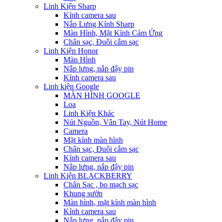
Linh Kiện Sharp
Kính camera sau
Nắp Lưng Kính Sharp
Màn Hình, Mặt Kính Cảm Ứng
Chân sạc, Đuôi cắm sạc
Linh Kiện Honor
Màn Hình
Nắp lưng, nắp đậy pin
Kính camera sau
Linh kiện Google
MÀN HÌNH GOOGLE
Loa
Linh Kiện Khác
Nút Nguồn, Vân Tay, Nút Home
Camera
Mặt kính màn hình
Chân sạc, Đuôi cắm sạc
Kính camera sau
Nắp lưng, nắp đậy pin
Linh Kiện BLACKBERRY
Chân Sạc , bo mạch sạc
Khung sườn
Màn hình, mặt kính màn hình
Kính camera sau
Nắp lưng, nắp đậy pin