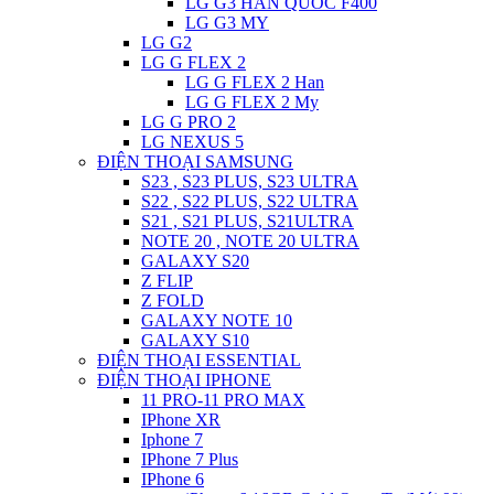
LG G3 HAN QUOC F400
LG G3 MY
LG G2
LG G FLEX 2
LG G FLEX 2 Han
LG G FLEX 2 My
LG G PRO 2
LG NEXUS 5
ĐIỆN THOẠI SAMSUNG
S23 , S23 PLUS, S23 ULTRA
S22 , S22 PLUS, S22 ULTRA
S21 , S21 PLUS, S21ULTRA
NOTE 20 , NOTE 20 ULTRA
GALAXY S20
Z FLIP
Z FOLD
GALAXY NOTE 10
GALAXY S10
ĐIỆN THOẠI ESSENTIAL
ĐIỆN THOẠI IPHONE
11 PRO-11 PRO MAX
IPhone XR
Iphone 7
IPhone 7 Plus
IPhone 6