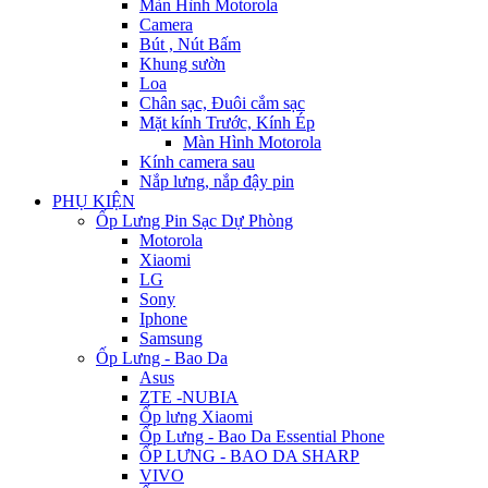
Màn Hình Motorola
Camera
Bút , Nút Bấm
Khung sườn
Loa
Chân sạc, Đuôi cắm sạc
Mặt kính Trước, Kính Ép
Màn Hình Motorola
Kính camera sau
Nắp lưng, nắp đậy pin
PHỤ KIỆN
Ốp Lưng Pin Sạc Dự Phòng
Motorola
Xiaomi
LG
Sony
Iphone
Samsung
Ốp Lưng - Bao Da
Asus
ZTE -NUBIA
Ốp lưng Xiaomi
Ốp Lưng - Bao Da Essential Phone
ỐP LƯNG - BAO DA SHARP
VIVO