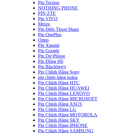
Pin Tecnoo
NOTHING PHONE
PIN ZTE
Pin VIVO
Meizu
Pin Điên Thoại Sharp
Pin OnePlus
Oppo
Pin Xiaomi
Pin Google
Pin Dự Phòng
Pin Đồng Hồ
Pin Blackberry
Pin Chính Hãng Sony
pin chính hãng nokia
Pin Chính Hãng HTC
Pin Chính Hãng HUAWEI
Pin Chính Hãng LENOVO
Pin Chính Hãng MICROSOFT
Pin Chính Hãng ASUS
Pin Chính Hãng LG
Pin Chính Hãng MOTOROLA
Pin Chính Hãng SKY
Pin Chính Hãng IPHONE
Pin Chính Hãng SAMSUNG