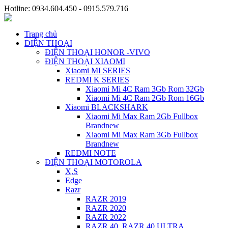
Hotline: 0934.604.450 - 0915.579.716
Trang chủ
ĐIỆN THOẠI
ĐIỆN THOẠI HONOR -VIVO
ĐIỆN THOẠI XIAOMI
Xiaomi MI SERIES
REDMI K SERIES
Xiaomi Mi 4C Ram 3Gb Rom 32Gb
Xiaomi Mi 4C Ram 2Gb Rom 16Gb
Xiaomi BLACKSHARK
Xiaomi Mi Max Ram 2Gb Fullbox
Brandnew
Xiaomi Mi Max Ram 3Gb Fullbox
Brandnew
REDMI NOTE
ĐIỆN THOẠI MOTOROLA
X,S
Edge
Razr
RAZR 2019
RAZR 2020
RAZR 2022
RAZR 40, RAZR 40 ULTRA