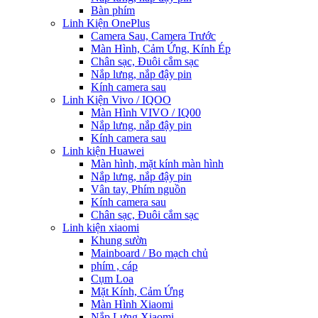
Bàn phím
Linh Kiện OnePlus
Camera Sau, Camera Trước
Màn Hình, Cảm Ứng, Kính Ép
Chân sạc, Đuôi cắm sạc
Nắp lưng, nắp đậy pin
Kính camera sau
Linh Kiện Vivo / IQOO
Màn Hình VIVO / IQ00
Nắp lưng, nắp đậy pin
Kính camera sau
Linh kiện Huawei
Màn hình, mặt kính màn hình
Nắp lưng, nắp đậy pin
Vân tay, Phím nguồn
Kính camera sau
Chân sạc, Đuôi cắm sạc
Linh kiện xiaomi
Khung sườn
Mainboard / Bo mạch chủ
phím , cáp
Cụm Loa
Mặt Kính, Cảm Ứng
Màn Hình Xiaomi
Nắp Lưng Xiaomi