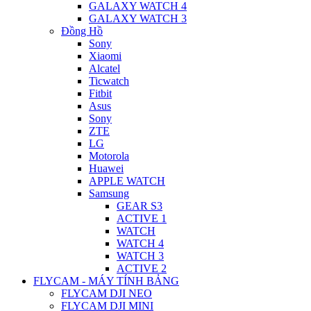
GALAXY WATCH 4
GALAXY WATCH 3
Đồng Hồ
Sony
Xiaomi
Alcatel
Ticwatch
Fitbit
Asus
Sony
ZTE
LG
Motorola
Huawei
APPLE WATCH
Samsung
GEAR S3
ACTIVE 1
WATCH
WATCH 4
WATCH 3
ACTIVE 2
FLYCAM - MÁY TÍNH BẢNG
FLYCAM DJI NEO
FLYCAM DJI MINI