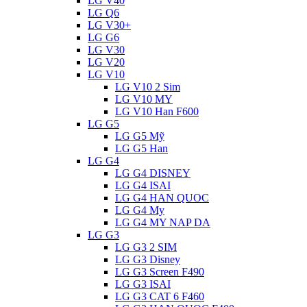
LG V40
LG Q6
LG V30+
LG G6
LG V30
LG V20
LG V10
LG V10 2 Sim
LG V10 MY
LG V10 Han F600
LG G5
LG G5 Mỹ
LG G5 Han
LG G4
LG G4 DISNEY
LG G4 ISAI
LG G4 HAN QUOC
LG G4 My
LG G4 MY NAP DA
LG G3
LG G3 2 SIM
LG G3 Disney
LG G3 Screen F490
LG G3 ISAI
LG G3 CAT 6 F460