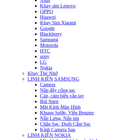
Asus
Khay sim Lenovo
OPPO
Huawei
Khay Sim Xiaomi
Google
Blackberry
Samsung
Motorola
HTC
sony
LG
Nokia
Khay Thẻ Nhớ
LINH KIỆN SAMSUNG
Camera
Nắp đậy cổng sạc
Cáp, cảm biến vân tay
Bút Spen
Mặt Kính Màn Hình
Khung Sườn, Viền Benzen
Nắp Lưng, Nắp pin
Chân Sạc, Đuôi Cắm Sạc
Kính Camera Sau
LINH KIỆN NOKIA