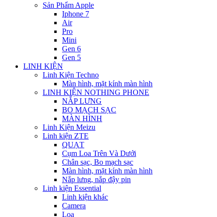
Sản Phẩm Apple
Iphone 7
Air
Pro
Mini
Gen 6
Gen 5
LINH KIỆN
Linh Kiện Techno
Màn hình, mặt kính màn hình
LINH KIỆN NOTHING PHONE
NẮP LƯNG
BO MẠCH SẠC
MÀN HÌNH
Linh Kiện Meizu
Linh kiện ZTE
QUẠT
Cụm Loa Trên Và Dưới
Chân sạc, Bo mạch sạc
Màn hình, mặt kính màn hình
Nắp lưng, nắp đậy pin
Linh kiện Essential
Linh kiện khác
Camera
Loa