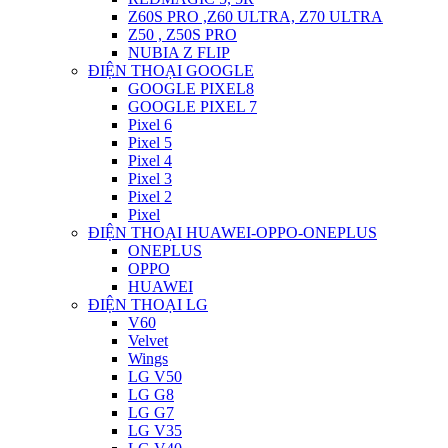
Z60S PRO ,Z60 ULTRA, Z70 ULTRA
Z50 , Z50S PRO
NUBIA Z FLIP
ĐIỆN THOẠI GOOGLE
GOOGLE PIXEL8
GOOGLE PIXEL 7
Pixel 6
Pixel 5
Pixel 4
Pixel 3
Pixel 2
Pixel
ĐIỆN THOẠI HUAWEI-OPPO-ONEPLUS
ONEPLUS
OPPO
HUAWEI
ĐIỆN THOẠI LG
V60
Velvet
Wings
LG V50
LG G8
LG G7
LG V35