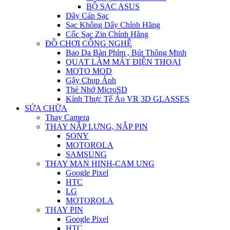
BỘ SẠC ASUS
Dây Cáp Sạc
Sạc Không Dây Chính Hãng
Cốc Sạc Zin Chính Hãng
ĐỒ CHƠI CÔNG NGHỆ
Bao Da Bàn Phím , Bút Thông Minh
QUẠT LÀM MÁT ĐIỆN THOẠI
MOTO MOD
Gậy Chụp Ảnh
Thẻ Nhớ MicroSD
Kính Thực Tế Ảo VR 3D GLASSES
SỬA CHỮA
Thay Camera
THAY NẮP LƯNG, NẮP PIN
SONY
MOTOROLA
SAMSUNG
THAY MAN HINH-CAM UNG
Google Pixel
HTC
LG
MOTOROLA
THAY PIN
Google Pixel
HTC