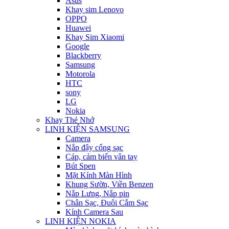
Asus
Khay sim Lenovo
OPPO
Huawei
Khay Sim Xiaomi
Google
Blackberry
Samsung
Motorola
HTC
sony
LG
Nokia
Khay Thẻ Nhớ
LINH KIỆN SAMSUNG
Camera
Nắp đậy cổng sạc
Cáp, cảm biến vân tay
Bút Spen
Mặt Kính Màn Hình
Khung Sườn, Viền Benzen
Nắp Lưng, Nắp pin
Chân Sạc, Đuôi Cắm Sạc
Kính Camera Sau
LINH KIỆN NOKIA