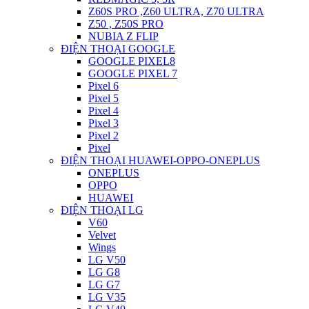
Z60S PRO ,Z60 ULTRA, Z70 ULTRA
Z50 , Z50S PRO
NUBIA Z FLIP
ĐIỆN THOẠI GOOGLE
GOOGLE PIXEL8
GOOGLE PIXEL 7
Pixel 6
Pixel 5
Pixel 4
Pixel 3
Pixel 2
Pixel
ĐIỆN THOẠI HUAWEI-OPPO-ONEPLUS
ONEPLUS
OPPO
HUAWEI
ĐIỆN THOẠI LG
V60
Velvet
Wings
LG V50
LG G8
LG G7
LG V35