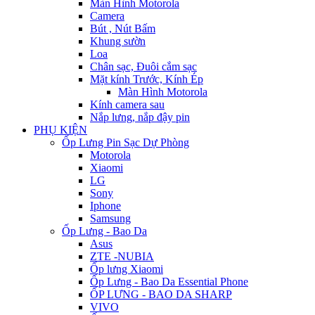
Màn Hình Motorola
Camera
Bút , Nút Bấm
Khung sườn
Loa
Chân sạc, Đuôi cắm sạc
Mặt kính Trước, Kính Ép
Màn Hình Motorola
Kính camera sau
Nắp lưng, nắp đậy pin
PHỤ KIỆN
Ốp Lưng Pin Sạc Dự Phòng
Motorola
Xiaomi
LG
Sony
Iphone
Samsung
Ốp Lưng - Bao Da
Asus
ZTE -NUBIA
Ốp lưng Xiaomi
Ốp Lưng - Bao Da Essential Phone
ỐP LƯNG - BAO DA SHARP
VIVO