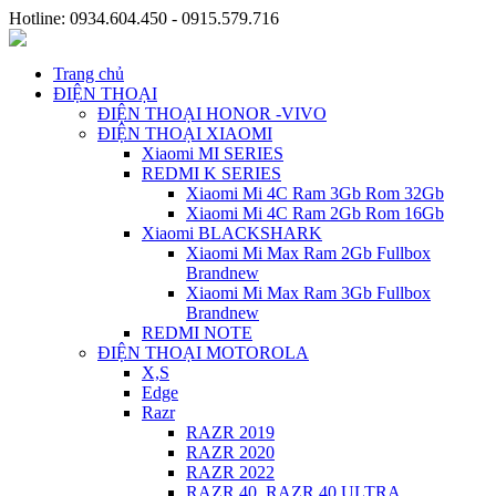
Hotline: 0934.604.450 - 0915.579.716
Trang chủ
ĐIỆN THOẠI
ĐIỆN THOẠI HONOR -VIVO
ĐIỆN THOẠI XIAOMI
Xiaomi MI SERIES
REDMI K SERIES
Xiaomi Mi 4C Ram 3Gb Rom 32Gb
Xiaomi Mi 4C Ram 2Gb Rom 16Gb
Xiaomi BLACKSHARK
Xiaomi Mi Max Ram 2Gb Fullbox
Brandnew
Xiaomi Mi Max Ram 3Gb Fullbox
Brandnew
REDMI NOTE
ĐIỆN THOẠI MOTOROLA
X,S
Edge
Razr
RAZR 2019
RAZR 2020
RAZR 2022
RAZR 40, RAZR 40 ULTRA