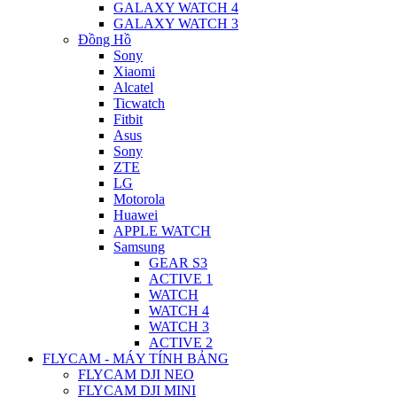
GALAXY WATCH 4
GALAXY WATCH 3
Đồng Hồ
Sony
Xiaomi
Alcatel
Ticwatch
Fitbit
Asus
Sony
ZTE
LG
Motorola
Huawei
APPLE WATCH
Samsung
GEAR S3
ACTIVE 1
WATCH
WATCH 4
WATCH 3
ACTIVE 2
FLYCAM - MÁY TÍNH BẢNG
FLYCAM DJI NEO
FLYCAM DJI MINI