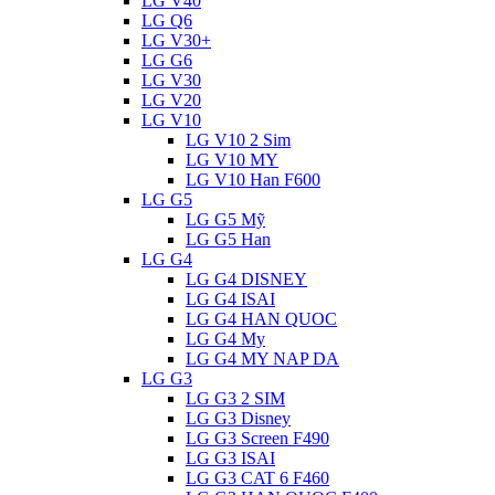
LG V40
LG Q6
LG V30+
LG G6
LG V30
LG V20
LG V10
LG V10 2 Sim
LG V10 MY
LG V10 Han F600
LG G5
LG G5 Mỹ
LG G5 Han
LG G4
LG G4 DISNEY
LG G4 ISAI
LG G4 HAN QUOC
LG G4 My
LG G4 MY NAP DA
LG G3
LG G3 2 SIM
LG G3 Disney
LG G3 Screen F490
LG G3 ISAI
LG G3 CAT 6 F460