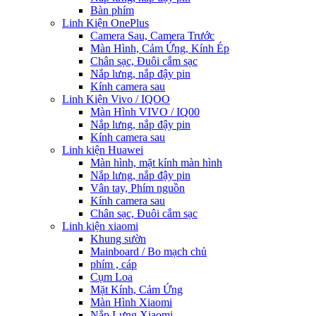
Bàn phím
Linh Kiện OnePlus
Camera Sau, Camera Trước
Màn Hình, Cảm Ứng, Kính Ép
Chân sạc, Đuôi cắm sạc
Nắp lưng, nắp đậy pin
Kính camera sau
Linh Kiện Vivo / IQOO
Màn Hình VIVO / IQ00
Nắp lưng, nắp đậy pin
Kính camera sau
Linh kiện Huawei
Màn hình, mặt kính màn hình
Nắp lưng, nắp đậy pin
Vân tay, Phím nguồn
Kính camera sau
Chân sạc, Đuôi cắm sạc
Linh kiện xiaomi
Khung sườn
Mainboard / Bo mạch chủ
phím , cáp
Cụm Loa
Mặt Kính, Cảm Ứng
Màn Hình Xiaomi
Nắp Lưng Xiaomi