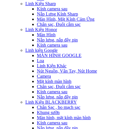
Linh Kiện Sharp
Kính camera sau
Nắp Lưng Kính Sharp
Màn Hình, Mặt Kính Cảm Ứng
Chân sạc, Đuôi cắm sạc
Linh Kiện Honor
Màn Hình
Nắp lưng, nắp đậy pin
Kính camera sau
Linh kiện Google
MÀN HÌNH GOOGLE
Loa
Linh Kiện Khác
Nút Nguồn, Vân Tay, Nút Home
Camera
Mặt kính màn hình
Chân sạc, Đuôi cắm sạc
Kính camera sau
Nắp lưng, nắp đậy pin
Linh Kiện BLACKBERRY
Chân Sạc , bo mạch sạc
Khung sườn
Màn hình, mặt kính màn hình
Kính camera sau
Nắp lưng, nắp đậy pin