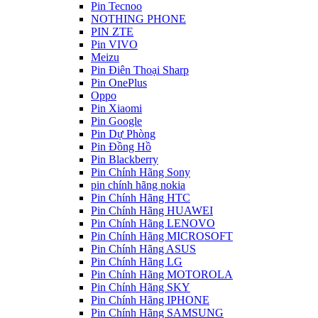
Pin Tecnoo
NOTHING PHONE
PIN ZTE
Pin VIVO
Meizu
Pin Điên Thoại Sharp
Pin OnePlus
Oppo
Pin Xiaomi
Pin Google
Pin Dự Phòng
Pin Đồng Hồ
Pin Blackberry
Pin Chính Hãng Sony
pin chính hãng nokia
Pin Chính Hãng HTC
Pin Chính Hãng HUAWEI
Pin Chính Hãng LENOVO
Pin Chính Hãng MICROSOFT
Pin Chính Hãng ASUS
Pin Chính Hãng LG
Pin Chính Hãng MOTOROLA
Pin Chính Hãng SKY
Pin Chính Hãng IPHONE
Pin Chính Hãng SAMSUNG