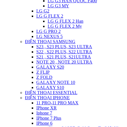
LG G3 HAN QUOC F400
LG G3 MY
LG G2
LG G FLEX 2
LG G FLEX 2 Han
LG G FLEX 2 My
LG G PRO 2
LG NEXUS 5
ĐIỆN THOẠI SAMSUNG
S23 , S23 PLUS, S23 ULTRA
S22 , S22 PLUS, S22 ULTRA
S21 , S21 PLUS, S21ULTRA
NOTE 20 , NOTE 20 ULTRA
GALAXY S20
Z FLIP
Z FOLD
GALAXY NOTE 10
GALAXY S10
ĐIỆN THOẠI ESSENTIAL
ĐIỆN THOẠI IPHONE
11 PRO-11 PRO MAX
IPhone XR
Iphone 7
IPhone 7 Plus
IPhone 6