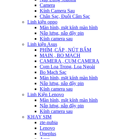
Camera
Kính Camera Sau
Chân Sạc, Đuôi Cắm Sạc
Linh kiện oppo
Màn hình, mặt kính màn hình
Nắp lưng, nắp đậy pin
Kính camera sau
Linh kiện Asus
PHÍM ,CÁP , NÚT BẤM
MAIN , BO MẠCH
CAMERA , CỤM CAMERA
Cụm Loa Trong, Loa Ngoài
Bo Mạch Sạc
Màn hình, mặt kính màn hình
Nắp lưng, nắp đậy pin
Kính camera sau
Linh Kiện Lenovo
Màn hình, mặt kính màn hình
Nắp lưng, nắp đậy pin
Kính camera sau
KHAY SIM
zte-nubia
Lenovo
Oneplus