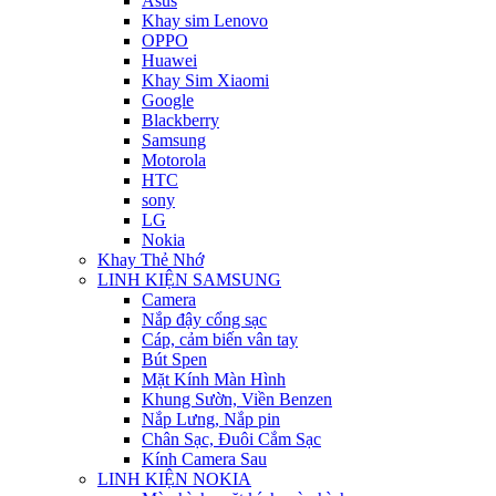
Asus
Khay sim Lenovo
OPPO
Huawei
Khay Sim Xiaomi
Google
Blackberry
Samsung
Motorola
HTC
sony
LG
Nokia
Khay Thẻ Nhớ
LINH KIỆN SAMSUNG
Camera
Nắp đậy cổng sạc
Cáp, cảm biến vân tay
Bút Spen
Mặt Kính Màn Hình
Khung Sườn, Viền Benzen
Nắp Lưng, Nắp pin
Chân Sạc, Đuôi Cắm Sạc
Kính Camera Sau
LINH KIỆN NOKIA