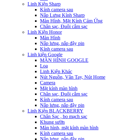
Linh Kiện Sharp
Kính camera sau
Nắp Lưng Kính Sharp
Màn Hình, Mặt Kính Cảm Ứng
Chân sạc, Đuôi cắm sạc
Linh Kiện Honor
Màn Hình
Nắp lưng, nắp đậy pin
Kính camera sau
Linh kiện Google
MÀN HÌNH GOOGLE
Loa
Linh Kiện Khác
Nút Nguồn, Vân Tay, Nút Home
Camera
Mặt kính màn hình
Chân sạc, Đuôi cắm sạc
Kính camera sau
Nắp lưng, nắp đậy pin
Linh Kiện BLACKBERRY
Chân Sạc , bo mạch sạc
Khung sườn
Màn hình, mặt kính màn hình
Kính camera sau
Nắp lưng, nắp đậy pin