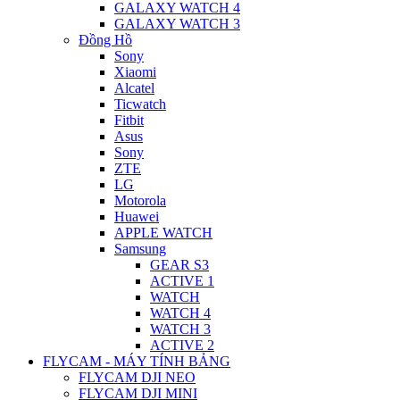
GALAXY WATCH 4
GALAXY WATCH 3
Đồng Hồ
Sony
Xiaomi
Alcatel
Ticwatch
Fitbit
Asus
Sony
ZTE
LG
Motorola
Huawei
APPLE WATCH
Samsung
GEAR S3
ACTIVE 1
WATCH
WATCH 4
WATCH 3
ACTIVE 2
FLYCAM - MÁY TÍNH BẢNG
FLYCAM DJI NEO
FLYCAM DJI MINI