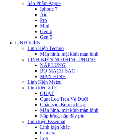
Sản Phẩm Apple
Iphone 7
Air
Pro
Mini
Gen 6
Gen 5
LINH KIỆN
Linh Kiện Techno
Màn hình, mặt kính màn hình
LINH KIỆN NOTHING PHONE
NẮP LƯNG
BO MẠCH SẠC
MÀN HÌNH
Linh Kiện Meizu
Linh kiện ZTE
QUẠT
Cụm Loa Trên Và Dưới
Chân sạc, Bo mạch sạc
Màn hình, mặt kính màn hình
Nắp lưng, nắp đậy pin
Linh kiện Essential
Linh kiện khác
Camera
Loa