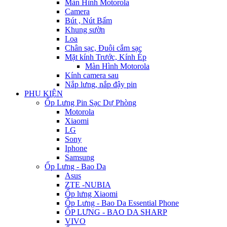
Màn Hình Motorola
Camera
Bút , Nút Bấm
Khung sườn
Loa
Chân sạc, Đuôi cắm sạc
Mặt kính Trước, Kính Ép
Màn Hình Motorola
Kính camera sau
Nắp lưng, nắp đậy pin
PHỤ KIỆN
Ốp Lưng Pin Sạc Dự Phòng
Motorola
Xiaomi
LG
Sony
Iphone
Samsung
Ốp Lưng - Bao Da
Asus
ZTE -NUBIA
Ốp lưng Xiaomi
Ốp Lưng - Bao Da Essential Phone
ỐP LƯNG - BAO DA SHARP
VIVO