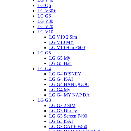
LG V40
LG Q6
LG V30+
LG G6
LG V30
LG V20
LG V10
LG V10 2 Sim
LG V10 MY
LG V10 Han F600
LG G5
LG G5 Mỹ
LG G5 Han
LG G4
LG G4 DISNEY
LG G4 ISAI
LG G4 HAN QUOC
LG G4 My
LG G4 MY NAP DA
LG G3
LG G3 2 SIM
LG G3 Disney
LG G3 Screen F490
LG G3 ISAI
LG G3 CAT 6 F460