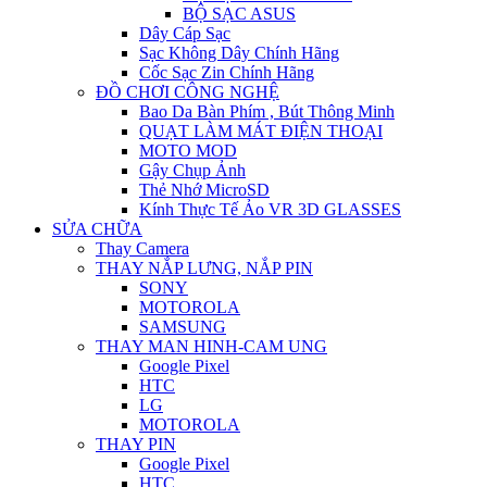
BỘ SẠC ASUS
Dây Cáp Sạc
Sạc Không Dây Chính Hãng
Cốc Sạc Zin Chính Hãng
ĐỒ CHƠI CÔNG NGHỆ
Bao Da Bàn Phím , Bút Thông Minh
QUẠT LÀM MÁT ĐIỆN THOẠI
MOTO MOD
Gậy Chụp Ảnh
Thẻ Nhớ MicroSD
Kính Thực Tế Ảo VR 3D GLASSES
SỬA CHỮA
Thay Camera
THAY NẮP LƯNG, NẮP PIN
SONY
MOTOROLA
SAMSUNG
THAY MAN HINH-CAM UNG
Google Pixel
HTC
LG
MOTOROLA
THAY PIN
Google Pixel
HTC