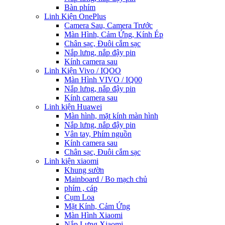
Bàn phím
Linh Kiện OnePlus
Camera Sau, Camera Trước
Màn Hình, Cảm Ứng, Kính Ép
Chân sạc, Đuôi cắm sạc
Nắp lưng, nắp đậy pin
Kính camera sau
Linh Kiện Vivo / IQOO
Màn Hình VIVO / IQ00
Nắp lưng, nắp đậy pin
Kính camera sau
Linh kiện Huawei
Màn hình, mặt kính màn hình
Nắp lưng, nắp đậy pin
Vân tay, Phím nguồn
Kính camera sau
Chân sạc, Đuôi cắm sạc
Linh kiện xiaomi
Khung sườn
Mainboard / Bo mạch chủ
phím , cáp
Cụm Loa
Mặt Kính, Cảm Ứng
Màn Hình Xiaomi
Nắp Lưng Xiaomi