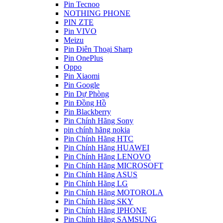
Pin Tecnoo
NOTHING PHONE
PIN ZTE
Pin VIVO
Meizu
Pin Điên Thoại Sharp
Pin OnePlus
Oppo
Pin Xiaomi
Pin Google
Pin Dự Phòng
Pin Đồng Hồ
Pin Blackberry
Pin Chính Hãng Sony
pin chính hãng nokia
Pin Chính Hãng HTC
Pin Chính Hãng HUAWEI
Pin Chính Hãng LENOVO
Pin Chính Hãng MICROSOFT
Pin Chính Hãng ASUS
Pin Chính Hãng LG
Pin Chính Hãng MOTOROLA
Pin Chính Hãng SKY
Pin Chính Hãng IPHONE
Pin Chính Hãng SAMSUNG