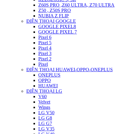
Z60S PRO ,Z60 ULTRA, Z70 ULTRA
Z50 , Z50S PRO
NUBIA Z FLIP
ĐIỆN THOẠI GOOGLE
GOOGLE PIXEL8
GOOGLE PIXEL 7
Pixel 6
Pixel 5
Pixel 4
Pixel 3
Pixel 2
Pixel
ĐIỆN THOẠI HUAWEI-OPPO-ONEPLUS
ONEPLUS
OPPO
HUAWEI
ĐIỆN THOẠI LG
V60
Velvet
Wings
LG V50
LG G8
LG G7
LG V35