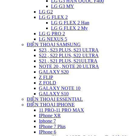
LG G3 HAN QUOC F400
LG G3 MY
LG G2
LG G FLEX 2
LG G FLEX 2 Han
LG G FLEX 2 My
LG G PRO 2
LG NEXUS 5
ĐIỆN THOẠI SAMSUNG
S23 , S23 PLUS, S23 ULTRA
S22 , S22 PLUS, S22 ULTRA
S21 , S21 PLUS, S21ULTRA
NOTE 20 , NOTE 20 ULTRA
GALAXY S20
Z FLIP
Z FOLD
GALAXY NOTE 10
GALAXY S10
ĐIỆN THOẠI ESSENTIAL
ĐIỆN THOẠI IPHONE
11 PRO-11 PRO MAX
IPhone XR
Iphone 7
IPhone 7 Plus
IPhone 6