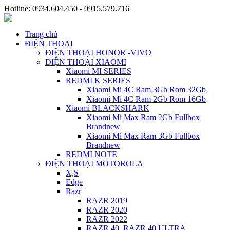
Hotline: 0934.604.450 - 0915.579.716
Trang chủ
ĐIỆN THOẠI
ĐIỆN THOẠI HONOR -VIVO
ĐIỆN THOẠI XIAOMI
Xiaomi MI SERIES
REDMI K SERIES
Xiaomi Mi 4C Ram 3Gb Rom 32Gb
Xiaomi Mi 4C Ram 2Gb Rom 16Gb
Xiaomi BLACKSHARK
Xiaomi Mi Max Ram 2Gb Fullbox
Brandnew
Xiaomi Mi Max Ram 3Gb Fullbox
Brandnew
REDMI NOTE
ĐIỆN THOẠI MOTOROLA
X,S
Edge
Razr
RAZR 2019
RAZR 2020
RAZR 2022
RAZR 40, RAZR 40 ULTRA