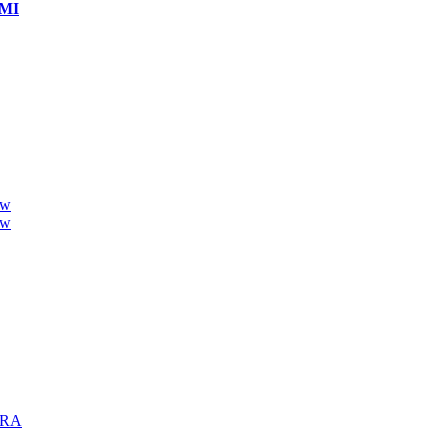
MI
ew
ew
TRA