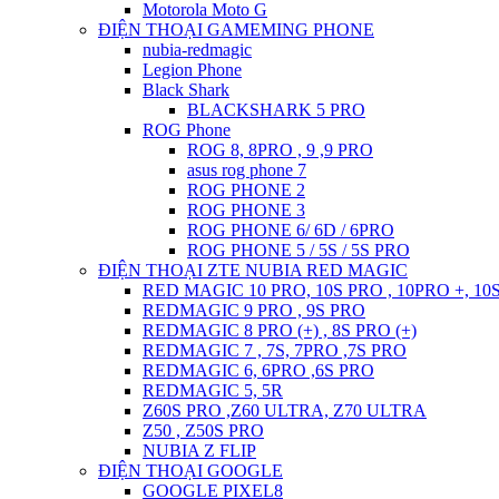
Motorola Moto G
ĐIỆN THOẠI GAMEMING PHONE
nubia-redmagic
Legion Phone
Black Shark
BLACKSHARK 5 PRO
ROG Phone
ROG 8, 8PRO , 9 ,9 PRO
asus rog phone 7
ROG PHONE 2
ROG PHONE 3
ROG PHONE 6/ 6D / 6PRO
ROG PHONE 5 / 5S / 5S PRO
ĐIỆN THOẠI ZTE NUBIA RED MAGIC
RED MAGIC 10 PRO, 10S PRO , 10PRO +, 10
REDMAGIC 9 PRO , 9S PRO
REDMAGIC 8 PRO (+) , 8S PRO (+)
REDMAGIC 7 , 7S, 7PRO ,7S PRO
REDMAGIC 6, 6PRO ,6S PRO
REDMAGIC 5, 5R
Z60S PRO ,Z60 ULTRA, Z70 ULTRA
Z50 , Z50S PRO
NUBIA Z FLIP
ĐIỆN THOẠI GOOGLE
GOOGLE PIXEL8