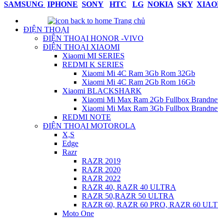
SAMSUNG
IPHONE
SONY
HTC
LG
NOKIA
SKY
XIAO
Trang chủ
ĐIỆN THOẠI
ĐIỆN THOẠI HONOR -VIVO
ĐIỆN THOẠI XIAOMI
Xiaomi MI SERIES
REDMI K SERIES
Xiaomi Mi 4C Ram 3Gb Rom 32Gb
Xiaomi Mi 4C Ram 2Gb Rom 16Gb
Xiaomi BLACKSHARK
Xiaomi Mi Max Ram 2Gb Fullbox Brandn
Xiaomi Mi Max Ram 3Gb Fullbox Brandn
REDMI NOTE
ĐIỆN THOẠI MOTOROLA
X,S
Edge
Razr
RAZR 2019
RAZR 2020
RAZR 2022
RAZR 40, RAZR 40 ULTRA
RAZR 50,RAZR 50 ULTRA
RAZR 60, RAZR 60 PRO, RAZR 60 UL
Moto One