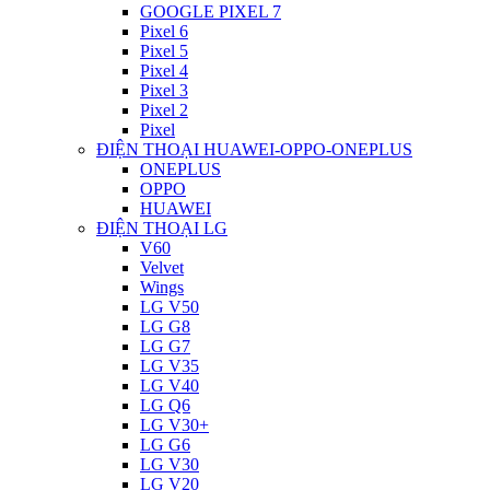
GOOGLE PIXEL 7
Pixel 6
Pixel 5
Pixel 4
Pixel 3
Pixel 2
Pixel
ĐIỆN THOẠI HUAWEI-OPPO-ONEPLUS
ONEPLUS
OPPO
HUAWEI
ĐIỆN THOẠI LG
V60
Velvet
Wings
LG V50
LG G8
LG G7
LG V35
LG V40
LG Q6
LG V30+
LG G6
LG V30
LG V20