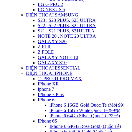
LG G PRO 2
LG NEXUS 5
ĐIỆN THOẠI SAMSUNG
S23 , S23 PLUS, S23 ULTRA
S22 , S22 PLUS, S22 ULTRA
S21 , S21 PLUS, S21ULTRA
NOTE 20 , NOTE 20 ULTRA
GALAXY S20
Z FLIP
Z FOLD
GALAXY NOTE 10
GALAXY S10
ĐIỆN THOẠI ESSENTIAL
ĐIỆN THOẠI IPHONE
11 PRO-11 PRO MAX
IPhone XR
Iphone 7
IPhone 7 Plus
IPhone 6
iPhone 6 16GB Gold Quoc Te (Mới 99)
iPhone 6 16Gb White Quoc Te (99%)
iPhone 6 64Gb Silver Quoc Te (99%)
IPhone 6S
IPhone 6 64GB Rose Gold (Quốc Tế)
IPhone 6s 64GB Gold (Quốc Tế)