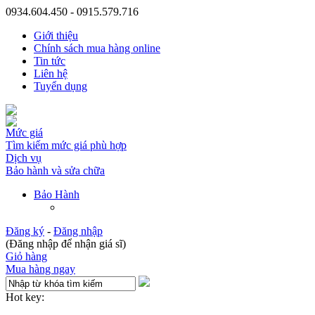
0934.604.450 - 0915.579.716
Giới thiệu
Chính sách mua hàng online
Tin tức
Liên hệ
Tuyển dụng
Mức giá
Tìm kiếm mức giá phù hợp
Dịch vụ
Bảo hành và sửa chữa
Bảo Hành
Đăng ký
-
Đăng nhập
(Đăng nhập để nhận giá sĩ)
Giỏ hàng
Mua hàng ngay
Hot key: