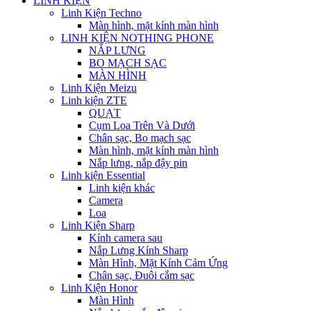
LINH KIỆN
Linh Kiện Techno
Màn hình, mặt kính màn hình
LINH KIỆN NOTHING PHONE
NẮP LƯNG
BO MẠCH SẠC
MÀN HÌNH
Linh Kiện Meizu
Linh kiện ZTE
QUẠT
Cụm Loa Trên Và Dưới
Chân sạc, Bo mạch sạc
Màn hình, mặt kính màn hình
Nắp lưng, nắp đậy pin
Linh kiện Essential
Linh kiện khác
Camera
Loa
Linh Kiện Sharp
Kính camera sau
Nắp Lưng Kính Sharp
Màn Hình, Mặt Kính Cảm Ứng
Chân sạc, Đuôi cắm sạc
Linh Kiện Honor
Màn Hình