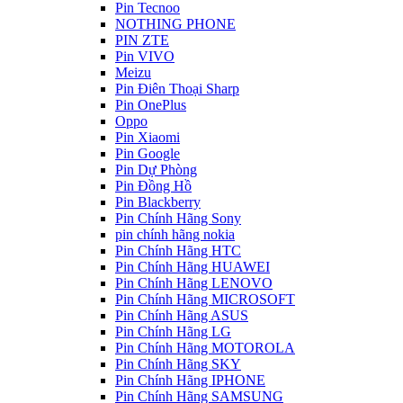
Pin Tecnoo
NOTHING PHONE
PIN ZTE
Pin VIVO
Meizu
Pin Điên Thoại Sharp
Pin OnePlus
Oppo
Pin Xiaomi
Pin Google
Pin Dự Phòng
Pin Đồng Hồ
Pin Blackberry
Pin Chính Hãng Sony
pin chính hãng nokia
Pin Chính Hãng HTC
Pin Chính Hãng HUAWEI
Pin Chính Hãng LENOVO
Pin Chính Hãng MICROSOFT
Pin Chính Hãng ASUS
Pin Chính Hãng LG
Pin Chính Hãng MOTOROLA
Pin Chính Hãng SKY
Pin Chính Hãng IPHONE
Pin Chính Hãng SAMSUNG