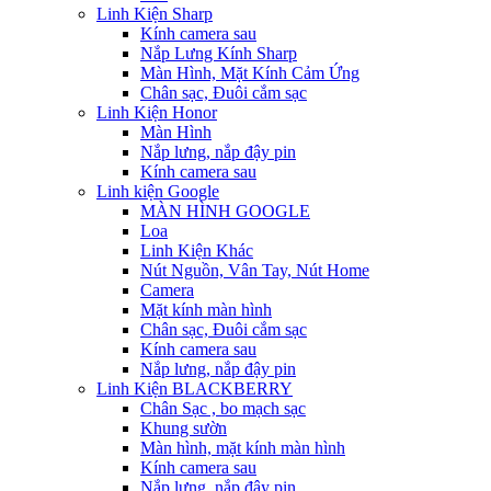
Linh Kiện Sharp
Kính camera sau
Nắp Lưng Kính Sharp
Màn Hình, Mặt Kính Cảm Ứng
Chân sạc, Đuôi cắm sạc
Linh Kiện Honor
Màn Hình
Nắp lưng, nắp đậy pin
Kính camera sau
Linh kiện Google
MÀN HÌNH GOOGLE
Loa
Linh Kiện Khác
Nút Nguồn, Vân Tay, Nút Home
Camera
Mặt kính màn hình
Chân sạc, Đuôi cắm sạc
Kính camera sau
Nắp lưng, nắp đậy pin
Linh Kiện BLACKBERRY
Chân Sạc , bo mạch sạc
Khung sườn
Màn hình, mặt kính màn hình
Kính camera sau
Nắp lưng, nắp đậy pin