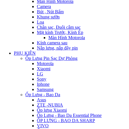
Màn Hình Motorola
Camera
Bút , Nút Bấm
Khung sườn
Loa
Chân sạc, Đuôi cắm sạc
Mặt kính Trước, Kính Ép
Màn Hình Motorola
Kính camera sau
Nắp lưng, nắp đậy pin
PHỤ KIỆN
Ốp Lưng Pin Sạc Dự Phòng
Motorola
Xiaomi
LG
Sony
Iphone
Samsung
Ốp Lưng - Bao Da
Asus
ZTE -NUBIA
Ốp lưng Xiaomi
Ốp Lưng - Bao Da Essential Phone
ỐP LƯNG - BAO DA SHARP
VIVO