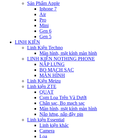
Sản Phẩm Apple
Iphone 7
Air
Pro
Mini
Gen 6
Gen 5
LINH KIỆN
Linh Kiện Techno
Màn hình, mặt kính màn hình
LINH KIỆN NOTHING PHONE
NẮP LƯNG
BO MẠCH SẠC
MÀN HÌNH
Linh Kiện Meizu
Linh kiện ZTE
QUẠT
Cụm Loa Trên Và Dưới
Chân sạc, Bo mạch sạc
Màn hình, mặt kính màn hình
Nắp lưng, nắp đậy pin
Linh kiện Essential
Linh kiện khác
Camera
Loa