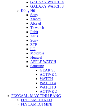
GALAXY WATCH 4
GALAXY WATCH 3
Đồng Hồ
Sony
Xiaomi
Alcatel
Ticwatch
Fitbit
Asus
Sony
ZTE
LG
Motorola
Huawei
APPLE WATCH
Samsung
GEAR S3
ACTIVE 1
WATCH
WATCH 4
WATCH 3
ACTIVE 2
FLYCAM - MÁY TÍNH BẢNG
FLYCAM DJI NEO
FLYCAM DJI MINI