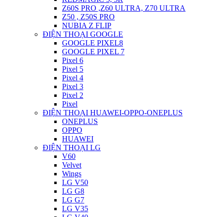
Z60S PRO ,Z60 ULTRA, Z70 ULTRA
Z50 , Z50S PRO
NUBIA Z FLIP
ĐIỆN THOẠI GOOGLE
GOOGLE PIXEL8
GOOGLE PIXEL 7
Pixel 6
Pixel 5
Pixel 4
Pixel 3
Pixel 2
Pixel
ĐIỆN THOẠI HUAWEI-OPPO-ONEPLUS
ONEPLUS
OPPO
HUAWEI
ĐIỆN THOẠI LG
V60
Velvet
Wings
LG V50
LG G8
LG G7
LG V35