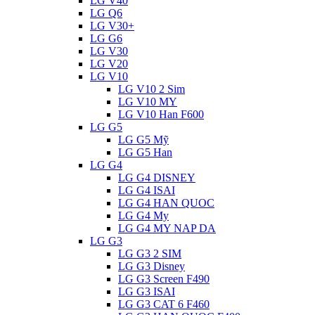
LG V40
LG Q6
LG V30+
LG G6
LG V30
LG V20
LG V10
LG V10 2 Sim
LG V10 MY
LG V10 Han F600
LG G5
LG G5 Mỹ
LG G5 Han
LG G4
LG G4 DISNEY
LG G4 ISAI
LG G4 HAN QUOC
LG G4 My
LG G4 MY NAP DA
LG G3
LG G3 2 SIM
LG G3 Disney
LG G3 Screen F490
LG G3 ISAI
LG G3 CAT 6 F460