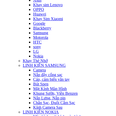
Asus
Khay sim Lenovo
OPPO
Huawei
Khay Sim Xiaomi
Google
Blackberry
Samsung
Motorola
HTC
sony
LG
Nokia
Khay Thẻ Nhớ
LINH KIỆN SAMSUNG
Camera
Nắp đậy cổng sạc
Cáp, cảm biến vân tay
Bút Spen
Mặt Kính Màn Hình
Khung Sườn, Viền Benzen
Nắp Lưng, Nắp pin
Chân Sạc, Đuôi Cắm Sạc
Kính Camera Sau
LINH KIỆN NOKIA