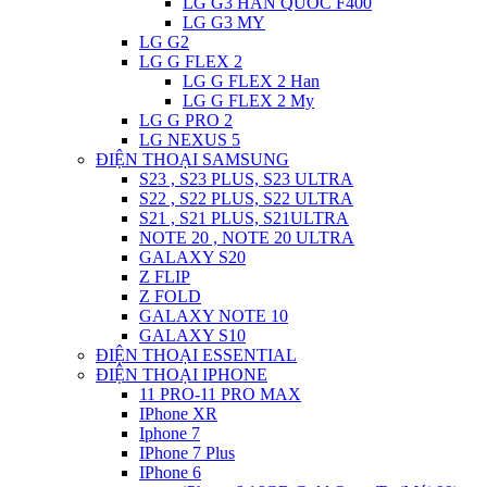
LG G3 HAN QUOC F400
LG G3 MY
LG G2
LG G FLEX 2
LG G FLEX 2 Han
LG G FLEX 2 My
LG G PRO 2
LG NEXUS 5
ĐIỆN THOẠI SAMSUNG
S23 , S23 PLUS, S23 ULTRA
S22 , S22 PLUS, S22 ULTRA
S21 , S21 PLUS, S21ULTRA
NOTE 20 , NOTE 20 ULTRA
GALAXY S20
Z FLIP
Z FOLD
GALAXY NOTE 10
GALAXY S10
ĐIỆN THOẠI ESSENTIAL
ĐIỆN THOẠI IPHONE
11 PRO-11 PRO MAX
IPhone XR
Iphone 7
IPhone 7 Plus
IPhone 6