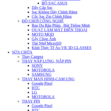
BỘ SẠC ASUS
Dây Cáp Sạc
Sạc Không Dây Chính Hãng
Cốc Sạc Zin Chính Hãng
ĐỒ CHƠI CÔNG NGHỆ
Bao Da Bàn Phím , Bút Thông Minh
QUẠT LÀM MÁT ĐIỆN THOẠI
MOTO MOD
Gậy Chụp Ảnh
Thẻ Nhớ MicroSD
Kính Thực Tế Ảo VR 3D GLASSES
SỬA CHỮA
Thay Camera
THAY NẮP LƯNG, NẮP PIN
SONY
MOTOROLA
SAMSUNG
THAY MAN HINH-CAM UNG
Google Pixel
HTC
LG
MOTOROLA
THAY PIN
Google Pixel
HTC