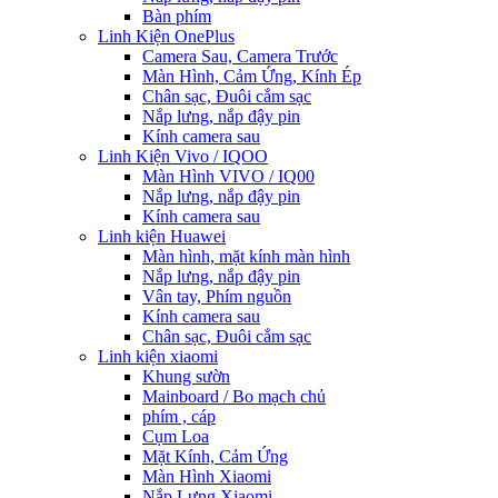
Bàn phím
Linh Kiện OnePlus
Camera Sau, Camera Trước
Màn Hình, Cảm Ứng, Kính Ép
Chân sạc, Đuôi cắm sạc
Nắp lưng, nắp đậy pin
Kính camera sau
Linh Kiện Vivo / IQOO
Màn Hình VIVO / IQ00
Nắp lưng, nắp đậy pin
Kính camera sau
Linh kiện Huawei
Màn hình, mặt kính màn hình
Nắp lưng, nắp đậy pin
Vân tay, Phím nguồn
Kính camera sau
Chân sạc, Đuôi cắm sạc
Linh kiện xiaomi
Khung sườn
Mainboard / Bo mạch chủ
phím , cáp
Cụm Loa
Mặt Kính, Cảm Ứng
Màn Hình Xiaomi
Nắp Lưng Xiaomi