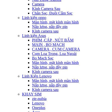
Camera
Kính Camera Sau
Chân Sạc, Đuôi Cắm Sạc
Linh kiện oppo
Màn hình, mặt kính màn hình
Nắp lưng, nắp đậy pin
Kính camera sau
Linh kiện Asus
PHÍM ,CÁP , NÚT BẤM
MAIN , BO MẠCH
CAMERA , CỤM CAMERA
Cụm Loa Trong, Loa Ngoài
Bo Mạch Sạc
Màn hình, mặt kính màn hình
Nắp lưng, nắp đậy pin
Kính camera sau
Linh Kiện Lenovo
Màn hình, mặt kính màn hình
Nắp lưng, nắp đậy pin
Kính camera sau
KHAY SIM
zte-nubia
Lenovo
Oneplus