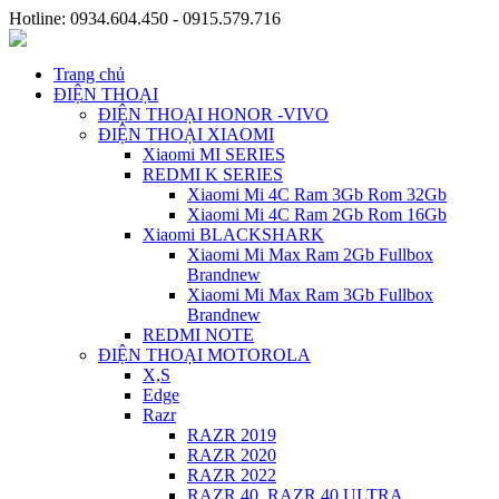
Hotline: 0934.604.450 - 0915.579.716
Trang chủ
ĐIỆN THOẠI
ĐIỆN THOẠI HONOR -VIVO
ĐIỆN THOẠI XIAOMI
Xiaomi MI SERIES
REDMI K SERIES
Xiaomi Mi 4C Ram 3Gb Rom 32Gb
Xiaomi Mi 4C Ram 2Gb Rom 16Gb
Xiaomi BLACKSHARK
Xiaomi Mi Max Ram 2Gb Fullbox
Brandnew
Xiaomi Mi Max Ram 3Gb Fullbox
Brandnew
REDMI NOTE
ĐIỆN THOẠI MOTOROLA
X,S
Edge
Razr
RAZR 2019
RAZR 2020
RAZR 2022
RAZR 40, RAZR 40 ULTRA