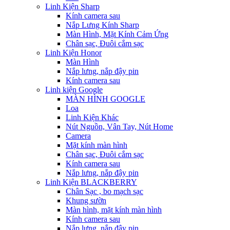
Linh Kiện Sharp
Kính camera sau
Nắp Lưng Kính Sharp
Màn Hình, Mặt Kính Cảm Ứng
Chân sạc, Đuôi cắm sạc
Linh Kiện Honor
Màn Hình
Nắp lưng, nắp đậy pin
Kính camera sau
Linh kiện Google
MÀN HÌNH GOOGLE
Loa
Linh Kiện Khác
Nút Nguồn, Vân Tay, Nút Home
Camera
Mặt kính màn hình
Chân sạc, Đuôi cắm sạc
Kính camera sau
Nắp lưng, nắp đậy pin
Linh Kiện BLACKBERRY
Chân Sạc , bo mạch sạc
Khung sườn
Màn hình, mặt kính màn hình
Kính camera sau
Nắp lưng, nắp đậy pin