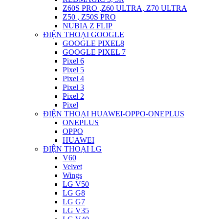
Z60S PRO ,Z60 ULTRA, Z70 ULTRA
Z50 , Z50S PRO
NUBIA Z FLIP
ĐIỆN THOẠI GOOGLE
GOOGLE PIXEL8
GOOGLE PIXEL 7
Pixel 6
Pixel 5
Pixel 4
Pixel 3
Pixel 2
Pixel
ĐIỆN THOẠI HUAWEI-OPPO-ONEPLUS
ONEPLUS
OPPO
HUAWEI
ĐIỆN THOẠI LG
V60
Velvet
Wings
LG V50
LG G8
LG G7
LG V35