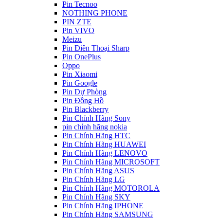
Pin Tecnoo
NOTHING PHONE
PIN ZTE
Pin VIVO
Meizu
Pin Điên Thoại Sharp
Pin OnePlus
Oppo
Pin Xiaomi
Pin Google
Pin Dự Phòng
Pin Đồng Hồ
Pin Blackberry
Pin Chính Hãng Sony
pin chính hãng nokia
Pin Chính Hãng HTC
Pin Chính Hãng HUAWEI
Pin Chính Hãng LENOVO
Pin Chính Hãng MICROSOFT
Pin Chính Hãng ASUS
Pin Chính Hãng LG
Pin Chính Hãng MOTOROLA
Pin Chính Hãng SKY
Pin Chính Hãng IPHONE
Pin Chính Hãng SAMSUNG