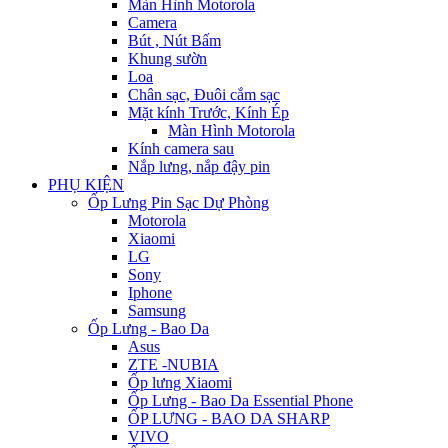
Màn Hình Motorola
Camera
Bút , Nút Bấm
Khung sườn
Loa
Chân sạc, Đuôi cắm sạc
Mặt kính Trước, Kính Ép
Màn Hình Motorola
Kính camera sau
Nắp lưng, nắp đậy pin
PHỤ KIỆN
Ốp Lưng Pin Sạc Dự Phòng
Motorola
Xiaomi
LG
Sony
Iphone
Samsung
Ốp Lưng - Bao Da
Asus
ZTE -NUBIA
Ốp lưng Xiaomi
Ốp Lưng - Bao Da Essential Phone
ỐP LƯNG - BAO DA SHARP
VIVO