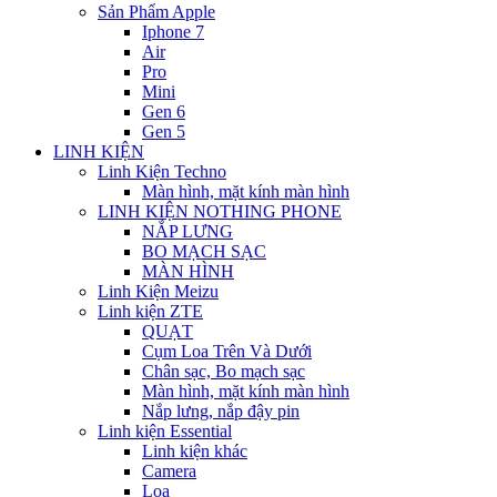
Sản Phẩm Apple
Iphone 7
Air
Pro
Mini
Gen 6
Gen 5
LINH KIỆN
Linh Kiện Techno
Màn hình, mặt kính màn hình
LINH KIỆN NOTHING PHONE
NẮP LƯNG
BO MẠCH SẠC
MÀN HÌNH
Linh Kiện Meizu
Linh kiện ZTE
QUẠT
Cụm Loa Trên Và Dưới
Chân sạc, Bo mạch sạc
Màn hình, mặt kính màn hình
Nắp lưng, nắp đậy pin
Linh kiện Essential
Linh kiện khác
Camera
Loa