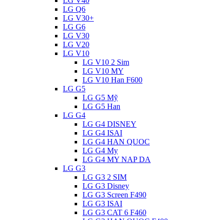
LG V40
LG Q6
LG V30+
LG G6
LG V30
LG V20
LG V10
LG V10 2 Sim
LG V10 MY
LG V10 Han F600
LG G5
LG G5 Mỹ
LG G5 Han
LG G4
LG G4 DISNEY
LG G4 ISAI
LG G4 HAN QUOC
LG G4 My
LG G4 MY NAP DA
LG G3
LG G3 2 SIM
LG G3 Disney
LG G3 Screen F490
LG G3 ISAI
LG G3 CAT 6 F460