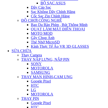
BỘ SẠC ASUS
Dây Cáp Sạc
Sạc Không Dây Chính Hãng
Cốc Sạc Zin Chính Hãng
ĐỒ CHƠI CÔNG NGHỆ
Bao Da Bàn Phím , Bút Thông Minh
QUẠT LÀM MÁT ĐIỆN THOẠI
MOTO MOD
Gậy Chụp Ảnh
Thẻ Nhớ MicroSD
Kính Thực Tế Ảo VR 3D GLASSES
SỬA CHỮA
Thay Camera
THAY NẮP LƯNG, NẮP PIN
SONY
MOTOROLA
SAMSUNG
THAY MAN HINH-CAM UNG
Google Pixel
HTC
LG
MOTOROLA
THAY PIN
Google Pixel
HTC