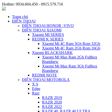
Hotline: 0934.604.450 - 0915.579.716
Trang chủ
ĐIỆN THOẠI
ĐIỆN THOẠI HONOR -VIVO
ĐIỆN THOẠI XIAOMI
Xiaomi MI SERIES
REDMI K SERIES
Xiaomi Mi 4C Ram 3Gb Rom 32Gb
Xiaomi Mi 4C Ram 2Gb Rom 16Gb
Xiaomi BLACKSHARK
Xiaomi Mi Max Ram 2Gb Fullbox
Brandnew
Xiaomi Mi Max Ram 3Gb Fullbox
Brandnew
REDMI NOTE
ĐIỆN THOẠI MOTOROLA
X,S
Edge
Razr
RAZR 2019
RAZR 2020
RAZR 2022
RAZR 40, RAZR 40 ULTRA