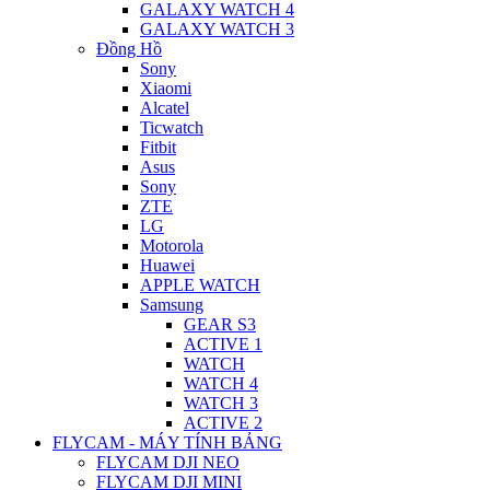
GALAXY WATCH 4
GALAXY WATCH 3
Đồng Hồ
Sony
Xiaomi
Alcatel
Ticwatch
Fitbit
Asus
Sony
ZTE
LG
Motorola
Huawei
APPLE WATCH
Samsung
GEAR S3
ACTIVE 1
WATCH
WATCH 4
WATCH 3
ACTIVE 2
FLYCAM - MÁY TÍNH BẢNG
FLYCAM DJI NEO
FLYCAM DJI MINI