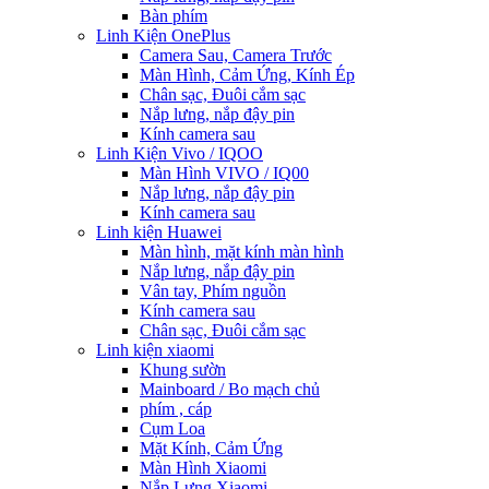
Bàn phím
Linh Kiện OnePlus
Camera Sau, Camera Trước
Màn Hình, Cảm Ứng, Kính Ép
Chân sạc, Đuôi cắm sạc
Nắp lưng, nắp đậy pin
Kính camera sau
Linh Kiện Vivo / IQOO
Màn Hình VIVO / IQ00
Nắp lưng, nắp đậy pin
Kính camera sau
Linh kiện Huawei
Màn hình, mặt kính màn hình
Nắp lưng, nắp đậy pin
Vân tay, Phím nguồn
Kính camera sau
Chân sạc, Đuôi cắm sạc
Linh kiện xiaomi
Khung sườn
Mainboard / Bo mạch chủ
phím , cáp
Cụm Loa
Mặt Kính, Cảm Ứng
Màn Hình Xiaomi
Nắp Lưng Xiaomi