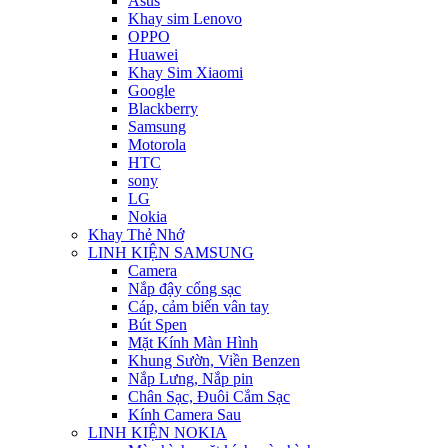
Asus
Khay sim Lenovo
OPPO
Huawei
Khay Sim Xiaomi
Google
Blackberry
Samsung
Motorola
HTC
sony
LG
Nokia
Khay Thẻ Nhớ
LINH KIỆN SAMSUNG
Camera
Nắp đậy cổng sạc
Cáp, cảm biến vân tay
Bút Spen
Mặt Kính Màn Hình
Khung Sườn, Viền Benzen
Nắp Lưng, Nắp pin
Chân Sạc, Đuôi Cắm Sạc
Kính Camera Sau
LINH KIỆN NOKIA