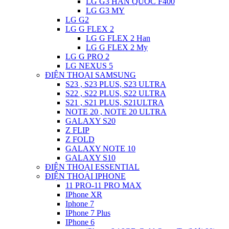
LG G3 HAN QUOC F400
LG G3 MY
LG G2
LG G FLEX 2
LG G FLEX 2 Han
LG G FLEX 2 My
LG G PRO 2
LG NEXUS 5
ĐIỆN THOẠI SAMSUNG
S23 , S23 PLUS, S23 ULTRA
S22 , S22 PLUS, S22 ULTRA
S21 , S21 PLUS, S21ULTRA
NOTE 20 , NOTE 20 ULTRA
GALAXY S20
Z FLIP
Z FOLD
GALAXY NOTE 10
GALAXY S10
ĐIỆN THOẠI ESSENTIAL
ĐIỆN THOẠI IPHONE
11 PRO-11 PRO MAX
IPhone XR
Iphone 7
IPhone 7 Plus
IPhone 6