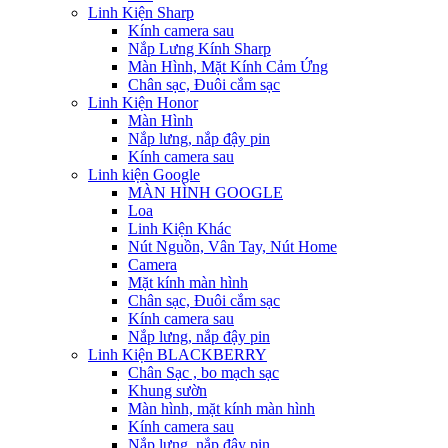
Linh Kiện Sharp
Kính camera sau
Nắp Lưng Kính Sharp
Màn Hình, Mặt Kính Cảm Ứng
Chân sạc, Đuôi cắm sạc
Linh Kiện Honor
Màn Hình
Nắp lưng, nắp đậy pin
Kính camera sau
Linh kiện Google
MÀN HÌNH GOOGLE
Loa
Linh Kiện Khác
Nút Nguồn, Vân Tay, Nút Home
Camera
Mặt kính màn hình
Chân sạc, Đuôi cắm sạc
Kính camera sau
Nắp lưng, nắp đậy pin
Linh Kiện BLACKBERRY
Chân Sạc , bo mạch sạc
Khung sườn
Màn hình, mặt kính màn hình
Kính camera sau
Nắp lưng, nắp đậy pin