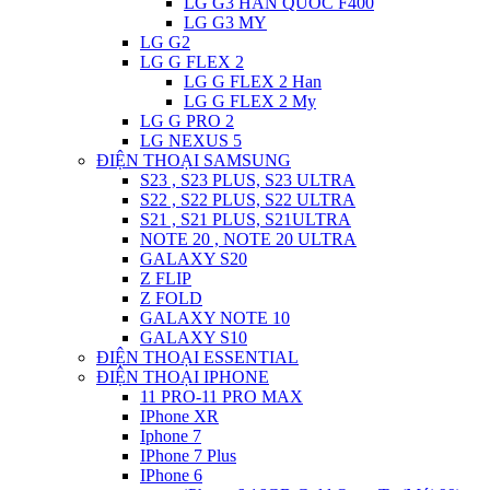
LG G3 HAN QUOC F400
LG G3 MY
LG G2
LG G FLEX 2
LG G FLEX 2 Han
LG G FLEX 2 My
LG G PRO 2
LG NEXUS 5
ĐIỆN THOẠI SAMSUNG
S23 , S23 PLUS, S23 ULTRA
S22 , S22 PLUS, S22 ULTRA
S21 , S21 PLUS, S21ULTRA
NOTE 20 , NOTE 20 ULTRA
GALAXY S20
Z FLIP
Z FOLD
GALAXY NOTE 10
GALAXY S10
ĐIỆN THOẠI ESSENTIAL
ĐIỆN THOẠI IPHONE
11 PRO-11 PRO MAX
IPhone XR
Iphone 7
IPhone 7 Plus
IPhone 6