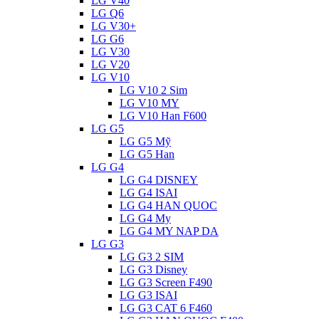
LG V40
LG Q6
LG V30+
LG G6
LG V30
LG V20
LG V10
LG V10 2 Sim
LG V10 MY
LG V10 Han F600
LG G5
LG G5 Mỹ
LG G5 Han
LG G4
LG G4 DISNEY
LG G4 ISAI
LG G4 HAN QUOC
LG G4 My
LG G4 MY NAP DA
LG G3
LG G3 2 SIM
LG G3 Disney
LG G3 Screen F490
LG G3 ISAI
LG G3 CAT 6 F460