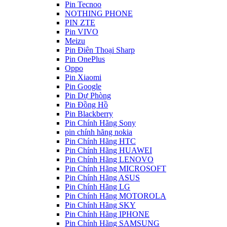
Pin Tecnoo
NOTHING PHONE
PIN ZTE
Pin VIVO
Meizu
Pin Điên Thoại Sharp
Pin OnePlus
Oppo
Pin Xiaomi
Pin Google
Pin Dự Phòng
Pin Đồng Hồ
Pin Blackberry
Pin Chính Hãng Sony
pin chính hãng nokia
Pin Chính Hãng HTC
Pin Chính Hãng HUAWEI
Pin Chính Hãng LENOVO
Pin Chính Hãng MICROSOFT
Pin Chính Hãng ASUS
Pin Chính Hãng LG
Pin Chính Hãng MOTOROLA
Pin Chính Hãng SKY
Pin Chính Hãng IPHONE
Pin Chính Hãng SAMSUNG