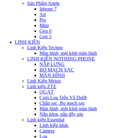
Sản Phẩm Apple
Iphone 7
Air
Pro
Mini
Gen 6
Gen 5
LINH KIỆN
Linh Kiện Techno
Màn hình, mặt kính màn hình
LINH KIỆN NOTHING PHONE
NẮP LƯNG
BO MẠCH SẠC
MÀN HÌNH
Linh Kiện Meizu
Linh kiện ZTE
QUẠT
Cụm Loa Trên Và Dưới
Chân sạc, Bo mạch sạc
Màn hình, mặt kính màn hình
Nắp lưng, nắp đậy pin
Linh kiện Essential
Linh kiện khác
Camera
Loa