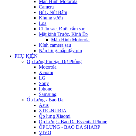
Màn Hình Motorola
Camera
Bút , Nút Bấm
Khung sườn
Loa
Chân sạc, Đuôi cắm sạc
Mặt kính Trước, Kính Ép
Màn Hình Motorola
Kính camera sau
Nắp lưng, nắp đậy pin
PHỤ KIỆN
Ốp Lưng Pin Sạc Dự Phòng
Motorola
Xiaomi
LG
Sony
Iphone
Samsung
Ốp Lưng - Bao Da
Asus
ZTE -NUBIA
Ốp lưng Xiaomi
Ốp Lưng - Bao Da Essential Phone
ỐP LƯNG - BAO DA SHARP
VIVO