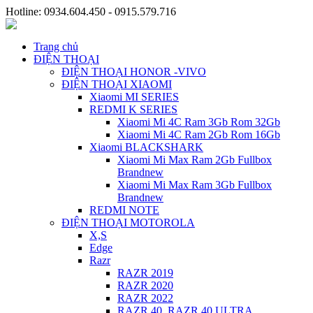
Hotline: 0934.604.450 - 0915.579.716
Trang chủ
ĐIỆN THOẠI
ĐIỆN THOẠI HONOR -VIVO
ĐIỆN THOẠI XIAOMI
Xiaomi MI SERIES
REDMI K SERIES
Xiaomi Mi 4C Ram 3Gb Rom 32Gb
Xiaomi Mi 4C Ram 2Gb Rom 16Gb
Xiaomi BLACKSHARK
Xiaomi Mi Max Ram 2Gb Fullbox
Brandnew
Xiaomi Mi Max Ram 3Gb Fullbox
Brandnew
REDMI NOTE
ĐIỆN THOẠI MOTOROLA
X,S
Edge
Razr
RAZR 2019
RAZR 2020
RAZR 2022
RAZR 40, RAZR 40 ULTRA