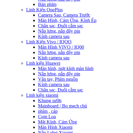
Bàn phím
Linh Kiện OnePlus
Camera Sau, Camera Trước
Màn Hình, Cảm Ứng, Kính Ép
Chân sạc, Đuôi cắm sạc
Nắp lưng, nắp đậy pin
Kính camera sau
Linh Kiện Vivo / IQOO
Màn Hình VIVO / IQ00
Nắp lưng, nắp đậy pin
Kính camera sau
Linh kiện Huawei
Màn hình, mặt kính màn hình
Nắp lưng, nắp đậy pin
Vân tay, Phím nguồn
Kính camera sau
Chân sạc, Đuôi cắm sạc
Linh kiện xiaomi
Khung sườn
Mainboard / Bo mạch chủ
phím , cáp
Cụm Loa
Mặt Kính, Cảm Ứng
Màn Hình Xiaomi
Nắp Lưng Xiaomi