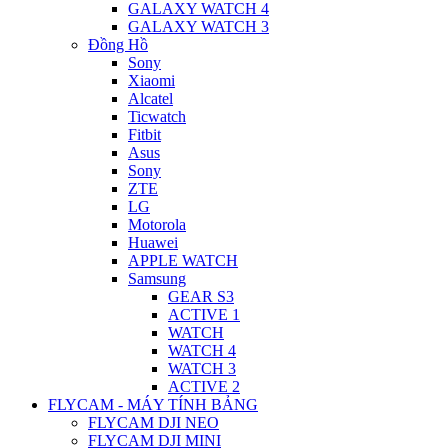
GALAXY WATCH 4
GALAXY WATCH 3
Đồng Hồ
Sony
Xiaomi
Alcatel
Ticwatch
Fitbit
Asus
Sony
ZTE
LG
Motorola
Huawei
APPLE WATCH
Samsung
GEAR S3
ACTIVE 1
WATCH
WATCH 4
WATCH 3
ACTIVE 2
FLYCAM - MÁY TÍNH BẢNG
FLYCAM DJI NEO
FLYCAM DJI MINI