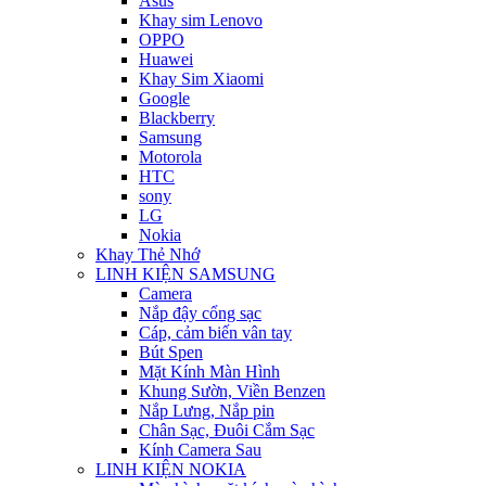
Asus
Khay sim Lenovo
OPPO
Huawei
Khay Sim Xiaomi
Google
Blackberry
Samsung
Motorola
HTC
sony
LG
Nokia
Khay Thẻ Nhớ
LINH KIỆN SAMSUNG
Camera
Nắp đậy cổng sạc
Cáp, cảm biến vân tay
Bút Spen
Mặt Kính Màn Hình
Khung Sườn, Viền Benzen
Nắp Lưng, Nắp pin
Chân Sạc, Đuôi Cắm Sạc
Kính Camera Sau
LINH KIỆN NOKIA