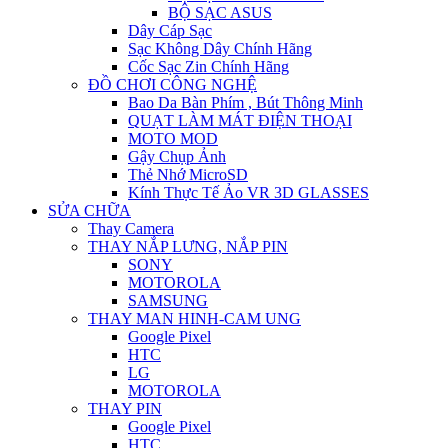
BỘ SẠC ASUS
Dây Cáp Sạc
Sạc Không Dây Chính Hãng
Cốc Sạc Zin Chính Hãng
ĐỒ CHƠI CÔNG NGHỆ
Bao Da Bàn Phím , Bút Thông Minh
QUẠT LÀM MÁT ĐIỆN THOẠI
MOTO MOD
Gậy Chụp Ảnh
Thẻ Nhớ MicroSD
Kính Thực Tế Ảo VR 3D GLASSES
SỬA CHỮA
Thay Camera
THAY NẮP LƯNG, NẮP PIN
SONY
MOTOROLA
SAMSUNG
THAY MAN HINH-CAM UNG
Google Pixel
HTC
LG
MOTOROLA
THAY PIN
Google Pixel
HTC