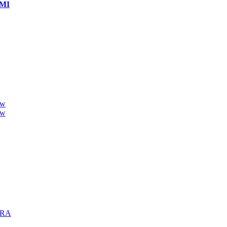
MI
ew
ew
TRA