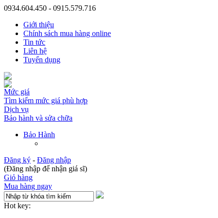
0934.604.450 - 0915.579.716
Giới thiệu
Chính sách mua hàng online
Tin tức
Liên hệ
Tuyển dụng
Mức giá
Tìm kiếm mức giá phù hợp
Dịch vụ
Bảo hành và sửa chữa
Bảo Hành
Đăng ký
-
Đăng nhập
(Đăng nhập để nhận giá sĩ)
Giỏ hàng
Mua hàng ngay
Hot key: