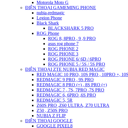
Motorola Moto G
ĐIỆN THOẠI GAMEMING PHONE
nubia-redmagic
Legion Phone
Black Shark
BLACKSHARK 5 PRO
ROG Phone
ROG 8, 8PRO , 9 ,9 PRO
asus rog phone 7
ROG PHONE 2
ROG PHONE 3
ROG PHONE 6/ 6D / 6PRO
ROG PHONE 5 / 5S / 5S PRO
ĐIỆN THOẠI ZTE NUBIA RED MAGIC
RED MAGIC 10 PRO, 10S PRO , 10PRO +, 10
REDMAGIC 9 PRO , 9S PRO
REDMAGIC 8 PRO (+) , 8S PRO (+)
REDMAGIC 7 , 7S, 7PRO ,7S PRO
REDMAGIC 6, 6PRO ,6S PRO
REDMAGIC 5, 5R
Z60S PRO ,Z60 ULTRA, Z70 ULTRA
Z50 , Z50S PRO
NUBIA Z FLIP
ĐIỆN THOẠI GOOGLE
GOOGLE PIXEL8