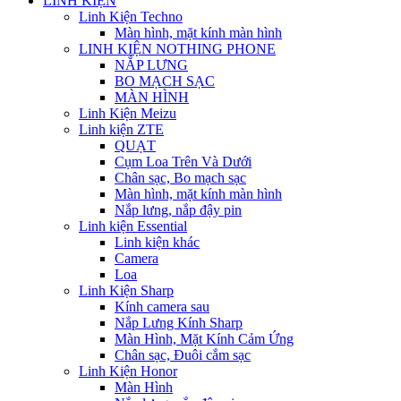
LINH KIỆN
Linh Kiện Techno
Màn hình, mặt kính màn hình
LINH KIỆN NOTHING PHONE
NẮP LƯNG
BO MẠCH SẠC
MÀN HÌNH
Linh Kiện Meizu
Linh kiện ZTE
QUẠT
Cụm Loa Trên Và Dưới
Chân sạc, Bo mạch sạc
Màn hình, mặt kính màn hình
Nắp lưng, nắp đậy pin
Linh kiện Essential
Linh kiện khác
Camera
Loa
Linh Kiện Sharp
Kính camera sau
Nắp Lưng Kính Sharp
Màn Hình, Mặt Kính Cảm Ứng
Chân sạc, Đuôi cắm sạc
Linh Kiện Honor
Màn Hình