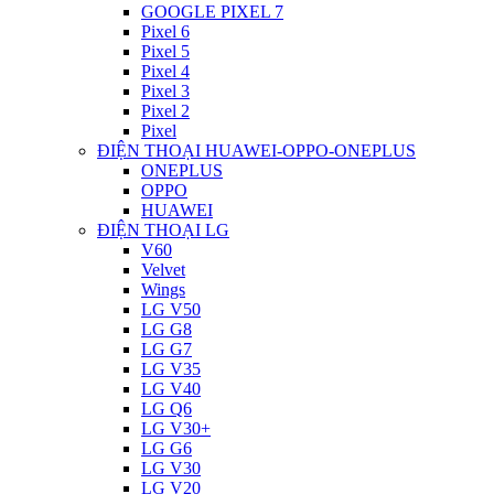
GOOGLE PIXEL 7
Pixel 6
Pixel 5
Pixel 4
Pixel 3
Pixel 2
Pixel
ĐIỆN THOẠI HUAWEI-OPPO-ONEPLUS
ONEPLUS
OPPO
HUAWEI
ĐIỆN THOẠI LG
V60
Velvet
Wings
LG V50
LG G8
LG G7
LG V35
LG V40
LG Q6
LG V30+
LG G6
LG V30
LG V20