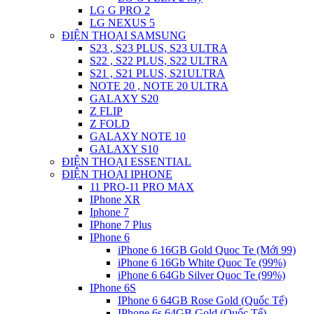
LG G PRO 2
LG NEXUS 5
ĐIỆN THOẠI SAMSUNG
S23 , S23 PLUS, S23 ULTRA
S22 , S22 PLUS, S22 ULTRA
S21 , S21 PLUS, S21ULTRA
NOTE 20 , NOTE 20 ULTRA
GALAXY S20
Z FLIP
Z FOLD
GALAXY NOTE 10
GALAXY S10
ĐIỆN THOẠI ESSENTIAL
ĐIỆN THOẠI IPHONE
11 PRO-11 PRO MAX
IPhone XR
Iphone 7
IPhone 7 Plus
IPhone 6
iPhone 6 16GB Gold Quoc Te (Mới 99)
iPhone 6 16Gb White Quoc Te (99%)
iPhone 6 64Gb Silver Quoc Te (99%)
IPhone 6S
IPhone 6 64GB Rose Gold (Quốc Tế)
IPhone 6s 64GB Gold (Quốc Tế)