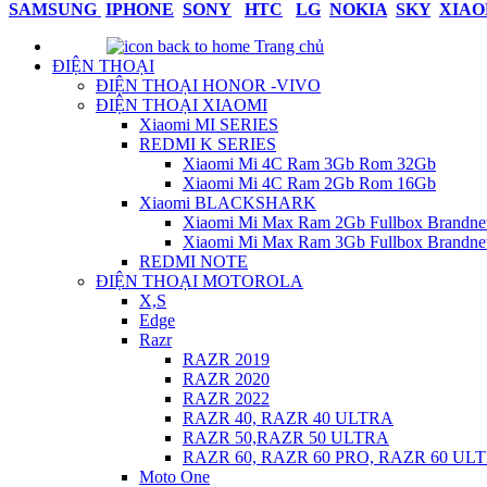
SAMSUNG
IPHONE
SONY
HTC
LG
NOKIA
SKY
XIAO
Trang chủ
ĐIỆN THOẠI
ĐIỆN THOẠI HONOR -VIVO
ĐIỆN THOẠI XIAOMI
Xiaomi MI SERIES
REDMI K SERIES
Xiaomi Mi 4C Ram 3Gb Rom 32Gb
Xiaomi Mi 4C Ram 2Gb Rom 16Gb
Xiaomi BLACKSHARK
Xiaomi Mi Max Ram 2Gb Fullbox Brandn
Xiaomi Mi Max Ram 3Gb Fullbox Brandn
REDMI NOTE
ĐIỆN THOẠI MOTOROLA
X,S
Edge
Razr
RAZR 2019
RAZR 2020
RAZR 2022
RAZR 40, RAZR 40 ULTRA
RAZR 50,RAZR 50 ULTRA
RAZR 60, RAZR 60 PRO, RAZR 60 UL
Moto One