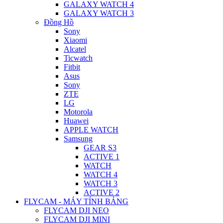
GALAXY WATCH 4
GALAXY WATCH 3
Đồng Hồ
Sony
Xiaomi
Alcatel
Ticwatch
Fitbit
Asus
Sony
ZTE
LG
Motorola
Huawei
APPLE WATCH
Samsung
GEAR S3
ACTIVE 1
WATCH
WATCH 4
WATCH 3
ACTIVE 2
FLYCAM - MÁY TÍNH BẢNG
FLYCAM DJI NEO
FLYCAM DJI MINI