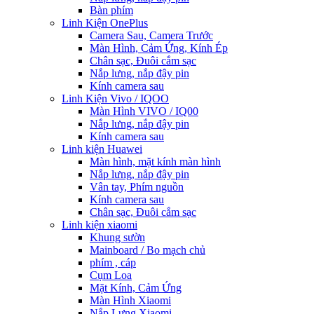
Bàn phím
Linh Kiện OnePlus
Camera Sau, Camera Trước
Màn Hình, Cảm Ứng, Kính Ép
Chân sạc, Đuôi cắm sạc
Nắp lưng, nắp đậy pin
Kính camera sau
Linh Kiện Vivo / IQOO
Màn Hình VIVO / IQ00
Nắp lưng, nắp đậy pin
Kính camera sau
Linh kiện Huawei
Màn hình, mặt kính màn hình
Nắp lưng, nắp đậy pin
Vân tay, Phím nguồn
Kính camera sau
Chân sạc, Đuôi cắm sạc
Linh kiện xiaomi
Khung sườn
Mainboard / Bo mạch chủ
phím , cáp
Cụm Loa
Mặt Kính, Cảm Ứng
Màn Hình Xiaomi
Nắp Lưng Xiaomi