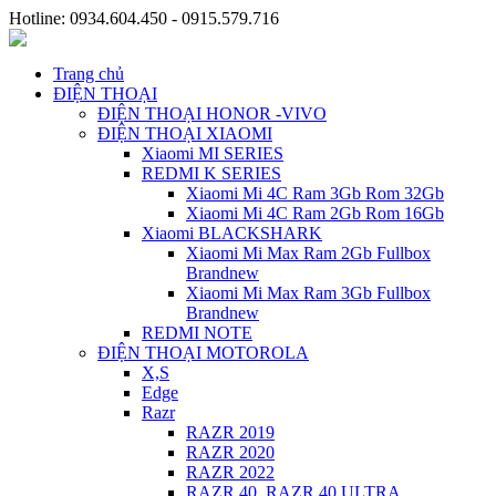
Hotline: 0934.604.450 - 0915.579.716
Trang chủ
ĐIỆN THOẠI
ĐIỆN THOẠI HONOR -VIVO
ĐIỆN THOẠI XIAOMI
Xiaomi MI SERIES
REDMI K SERIES
Xiaomi Mi 4C Ram 3Gb Rom 32Gb
Xiaomi Mi 4C Ram 2Gb Rom 16Gb
Xiaomi BLACKSHARK
Xiaomi Mi Max Ram 2Gb Fullbox
Brandnew
Xiaomi Mi Max Ram 3Gb Fullbox
Brandnew
REDMI NOTE
ĐIỆN THOẠI MOTOROLA
X,S
Edge
Razr
RAZR 2019
RAZR 2020
RAZR 2022
RAZR 40, RAZR 40 ULTRA