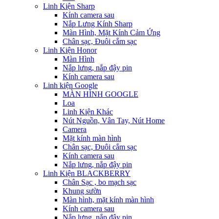
Linh Kiện Sharp
Kính camera sau
Nắp Lưng Kính Sharp
Màn Hình, Mặt Kính Cảm Ứng
Chân sạc, Đuôi cắm sạc
Linh Kiện Honor
Màn Hình
Nắp lưng, nắp đậy pin
Kính camera sau
Linh kiện Google
MÀN HÌNH GOOGLE
Loa
Linh Kiện Khác
Nút Nguồn, Vân Tay, Nút Home
Camera
Mặt kính màn hình
Chân sạc, Đuôi cắm sạc
Kính camera sau
Nắp lưng, nắp đậy pin
Linh Kiện BLACKBERRY
Chân Sạc , bo mạch sạc
Khung sườn
Màn hình, mặt kính màn hình
Kính camera sau
Nắp lưng, nắp đậy pin