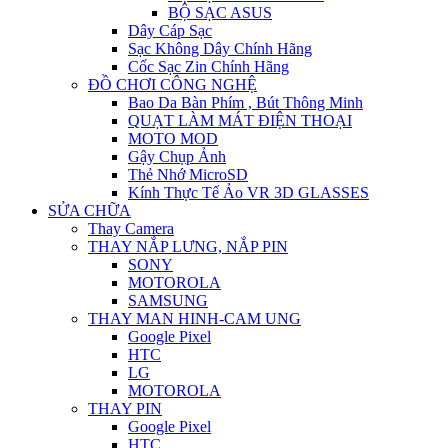
BỘ SẠC ASUS
Dây Cáp Sạc
Sạc Không Dây Chính Hãng
Cốc Sạc Zin Chính Hãng
ĐỒ CHƠI CÔNG NGHỆ
Bao Da Bàn Phím , Bút Thông Minh
QUẠT LÀM MÁT ĐIỆN THOẠI
MOTO MOD
Gậy Chụp Ảnh
Thẻ Nhớ MicroSD
Kính Thực Tế Ảo VR 3D GLASSES
SỬA CHỮA
Thay Camera
THAY NẮP LƯNG, NẮP PIN
SONY
MOTOROLA
SAMSUNG
THAY MAN HINH-CAM UNG
Google Pixel
HTC
LG
MOTOROLA
THAY PIN
Google Pixel
HTC