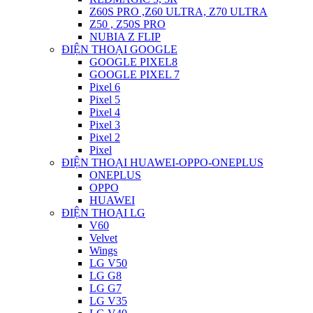
Z60S PRO ,Z60 ULTRA, Z70 ULTRA
Z50 , Z50S PRO
NUBIA Z FLIP
ĐIỆN THOẠI GOOGLE
GOOGLE PIXEL8
GOOGLE PIXEL 7
Pixel 6
Pixel 5
Pixel 4
Pixel 3
Pixel 2
Pixel
ĐIỆN THOẠI HUAWEI-OPPO-ONEPLUS
ONEPLUS
OPPO
HUAWEI
ĐIỆN THOẠI LG
V60
Velvet
Wings
LG V50
LG G8
LG G7
LG V35