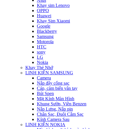
Asus
Khay sim Lenovo
OPPO
Huawei
Khay Sim Xiaomi
Google
Blackberry
Samsung
Motorola
HTC
sony
LG
Nokia
Khay Thẻ Nhớ
LINH KIỆN SAMSUNG
Camera
Nắp đậy cổng sạc
Cáp, cảm biến vân tay
Bút Spen
Mặt Kính Màn Hình
Khung Sườn, Viền Benzen
Nắp Lưng, Nắp pin
Chân Sạc, Đuôi Cắm Sạc
Kính Camera Sau
LINH KIỆN NOKIA