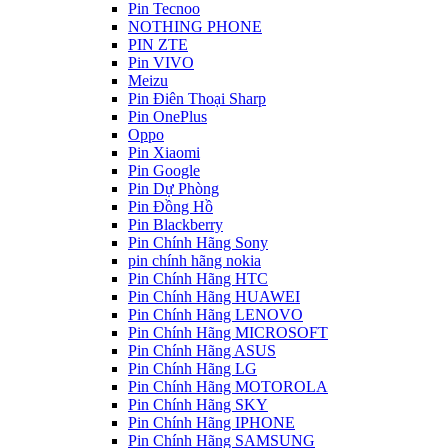
Pin Tecnoo
NOTHING PHONE
PIN ZTE
Pin VIVO
Meizu
Pin Điên Thoại Sharp
Pin OnePlus
Oppo
Pin Xiaomi
Pin Google
Pin Dự Phòng
Pin Đồng Hồ
Pin Blackberry
Pin Chính Hãng Sony
pin chính hãng nokia
Pin Chính Hãng HTC
Pin Chính Hãng HUAWEI
Pin Chính Hãng LENOVO
Pin Chính Hãng MICROSOFT
Pin Chính Hãng ASUS
Pin Chính Hãng LG
Pin Chính Hãng MOTOROLA
Pin Chính Hãng SKY
Pin Chính Hãng IPHONE
Pin Chính Hãng SAMSUNG