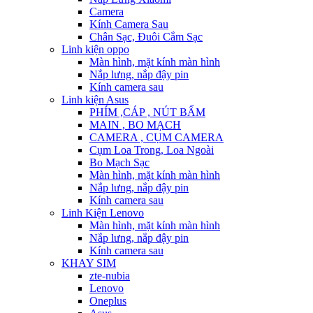
Camera
Kính Camera Sau
Chân Sạc, Đuôi Cắm Sạc
Linh kiện oppo
Màn hình, mặt kính màn hình
Nắp lưng, nắp đậy pin
Kính camera sau
Linh kiện Asus
PHÍM ,CÁP , NÚT BẤM
MAIN , BO MẠCH
CAMERA , CỤM CAMERA
Cụm Loa Trong, Loa Ngoài
Bo Mạch Sạc
Màn hình, mặt kính màn hình
Nắp lưng, nắp đậy pin
Kính camera sau
Linh Kiện Lenovo
Màn hình, mặt kính màn hình
Nắp lưng, nắp đậy pin
Kính camera sau
KHAY SIM
zte-nubia
Lenovo
Oneplus