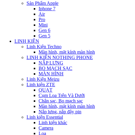
Sản Phẩm Apple
Iphone 7
Air
Pro
Mini
Gen 6
Gen 5
LINH KIỆN
Linh Kiện Techno
Màn hình, mặt kính màn hình
LINH KIỆN NOTHING PHONE
NẮP LƯNG
BO MẠCH SẠC
MÀN HÌNH
Linh Kiện Meizu
Linh kiện ZTE
QUẠT
Cụm Loa Trên Và Dưới
Chân sạc, Bo mạch sạc
Màn hình, mặt kính màn hình
Nắp lưng, nắp đậy pin
Linh kiện Essential
Linh kiện khác
Camera
Loa