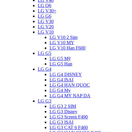
LG V40
LG Q6
LG V30+
LG G6
LG V30
LG V20
LG V10
LG V10 2 Sim
LG V10 MY
LG V10 Han F600
LG G5
LG G5 Mỹ
LG G5 Han
LG G4
LG G4 DISNEY
LG G4 ISAI
LG G4 HAN QUOC
LG G4 My
LG G4 MY NAP DA
LG G3
LG G3 2 SIM
LG G3 Disney
LG G3 Screen F490
LG G3 ISAI
LG G3 CAT 6 F460