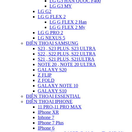
LG G3 HAN QUOC F400
LG G3 MY
LG G2
LG G FLEX 2
LG G FLEX 2 Han
LG G FLEX 2 My
LG G PRO 2
LG NEXUS 5
ĐIỆN THOẠI SAMSUNG
S23 , S23 PLUS, S23 ULTRA
S22 , S22 PLUS, S22 ULTRA
S21 , S21 PLUS, S21ULTRA
NOTE 20 , NOTE 20 ULTRA
GALAXY S20
Z FLIP
Z FOLD
GALAXY NOTE 10
GALAXY S10
ĐIỆN THOẠI ESSENTIAL
ĐIỆN THOẠI IPHONE
11 PRO-11 PRO MAX
IPhone XR
Iphone 7
IPhone 7 Plus
IPhone 6