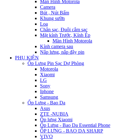
Màn Hình Motorola
Camera
Bút , Nút Bấm
Khung sườn
Loa
Chân sạc, Đuôi cắm sạc
Mặt kính Trước, Kính Ép
Màn Hình Motorola
Kính camera sau
Nắp lưng, nắp đậy pin
PHỤ KIỆN
Ốp Lưng Pin Sạc Dự Phòng
Motorola
Xiaomi
LG
Sony
Iphone
Samsung
Ốp Lưng - Bao Da
Asus
ZTE -NUBIA
Ốp lưng Xiaomi
Ốp Lưng - Bao Da Essential Phone
ỐP LƯNG - BAO DA SHARP
VIVO