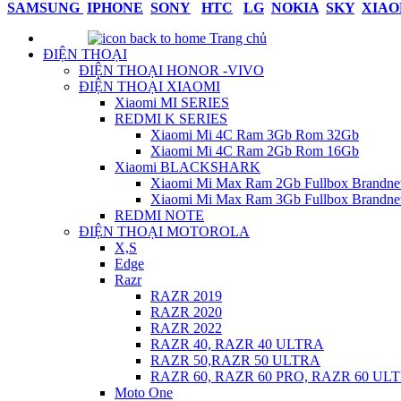
SAMSUNG
IPHONE
SONY
HTC
LG
NOKIA
SKY
XIAO
Trang chủ
ĐIỆN THOẠI
ĐIỆN THOẠI HONOR -VIVO
ĐIỆN THOẠI XIAOMI
Xiaomi MI SERIES
REDMI K SERIES
Xiaomi Mi 4C Ram 3Gb Rom 32Gb
Xiaomi Mi 4C Ram 2Gb Rom 16Gb
Xiaomi BLACKSHARK
Xiaomi Mi Max Ram 2Gb Fullbox Brandn
Xiaomi Mi Max Ram 3Gb Fullbox Brandn
REDMI NOTE
ĐIỆN THOẠI MOTOROLA
X,S
Edge
Razr
RAZR 2019
RAZR 2020
RAZR 2022
RAZR 40, RAZR 40 ULTRA
RAZR 50,RAZR 50 ULTRA
RAZR 60, RAZR 60 PRO, RAZR 60 UL
Moto One