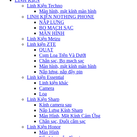
LINH KIỆN
Linh Kiện Techno
Màn hình, mặt kính màn hình
LINH KIỆN NOTHING PHONE
NẮP LƯNG
BO MẠCH SẠC
MÀN HÌNH
Linh Kiện Meizu
Linh kiện ZTE
QUẠT
Cụm Loa Trên Và Dưới
Chân sạc, Bo mạch sạc
Màn hình, mặt kính màn hình
Nắp lưng, nắp đậy pin
Linh kiện Essential
Linh kiện khác
Camera
Loa
Linh Kiện Sharp
Kính camera sau
Nắp Lưng Kính Sharp
Màn Hình, Mặt Kính Cảm Ứng
Chân sạc, Đuôi cắm sạc
Linh Kiện Honor
Màn Hình