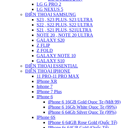
LG G PRO 2
LG NEXUS 5
ĐIỆN THOẠI SAMSUNG
S23 , S23 PLUS, S23 ULTRA
S22 , S22 PLUS, S22 ULTRA
S21 , S21 PLUS, S21ULTRA
NOTE 20 , NOTE 20 ULTRA
GALAXY S20
Z FLIP
Z FOLD
GALAXY NOTE 10
GALAXY S10
ĐIỆN THOẠI ESSENTIAL
ĐIỆN THOẠI IPHONE
11 PRO-11 PRO MAX
IPhone XR
Iphone 7
IPhone 7 Plus
IPhone 6
iPhone 6 16GB Gold Quoc Te (Mới 99)
iPhone 6 16Gb White Quoc Te (99%)
iPhone 6 64Gb Silver Quoc Te (99%)
IPhone 6S
IPhone 6 64GB Rose Gold (Quốc Tế)
IPhone 6s 64GB Gold (Quốc Tế)