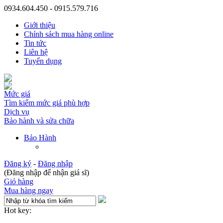
0934.604.450 - 0915.579.716
Giới thiệu
Chính sách mua hàng online
Tin tức
Liên hệ
Tuyển dụng
Mức giá
Tìm kiếm mức giá phù hợp
Dịch vụ
Bảo hành và sửa chữa
Bảo Hành
Đăng ký
-
Đăng nhập
(Đăng nhập để nhận giá sĩ)
Giỏ hàng
Mua hàng ngay
Hot key: