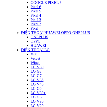
GOOGLE PIXEL 7
Pixel 6
Pixel 5
Pixel 4
Pixel 3
Pixel 2
Pixel
ĐIỆN THOẠI HUAWEI-OPPO-ONEPLUS
ONEPLUS
OPPO
HUAWEI
ĐIỆN THOẠI LG
V60
Velvet
Wings
LG V50
LG G8
LG G7
LG V35
LG V40
LG Q6
LG V30+
LG G6
LG V30
LG V20