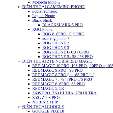
Motorola Moto G
ĐIỆN THOẠI GAMEMING PHONE
nubia-redmagic
Legion Phone
Black Shark
BLACKSHARK 5 PRO
ROG Phone
ROG 8, 8PRO , 9 ,9 PRO
asus rog phone 7
ROG PHONE 2
ROG PHONE 3
ROG PHONE 6/ 6D / 6PRO
ROG PHONE 5 / 5S / 5S PRO
ĐIỆN THOẠI ZTE NUBIA RED MAGIC
RED MAGIC 10 PRO, 10S PRO , 10PRO +, 10
REDMAGIC 9 PRO , 9S PRO
REDMAGIC 8 PRO (+) , 8S PRO (+)
REDMAGIC 7 , 7S, 7PRO ,7S PRO
REDMAGIC 6, 6PRO ,6S PRO
REDMAGIC 5, 5R
Z60S PRO ,Z60 ULTRA, Z70 ULTRA
Z50 , Z50S PRO
NUBIA Z FLIP
ĐIỆN THOẠI GOOGLE
GOOGLE PIXEL8