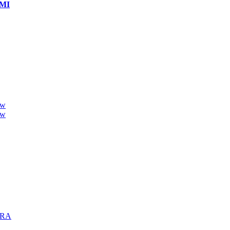
MI
ew
ew
TRA