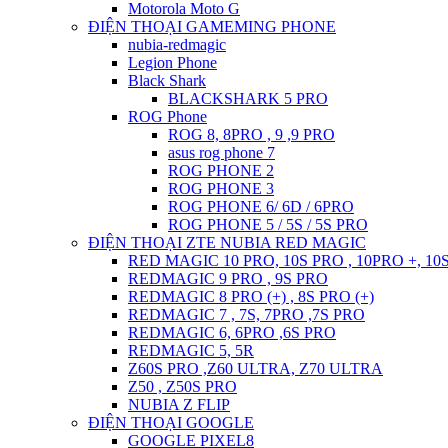
Motorola Moto G
ĐIỆN THOẠI GAMEMING PHONE
nubia-redmagic
Legion Phone
Black Shark
BLACKSHARK 5 PRO
ROG Phone
ROG 8, 8PRO , 9 ,9 PRO
asus rog phone 7
ROG PHONE 2
ROG PHONE 3
ROG PHONE 6/ 6D / 6PRO
ROG PHONE 5 / 5S / 5S PRO
ĐIỆN THOẠI ZTE NUBIA RED MAGIC
RED MAGIC 10 PRO, 10S PRO , 10PRO +, 10
REDMAGIC 9 PRO , 9S PRO
REDMAGIC 8 PRO (+) , 8S PRO (+)
REDMAGIC 7 , 7S, 7PRO ,7S PRO
REDMAGIC 6, 6PRO ,6S PRO
REDMAGIC 5, 5R
Z60S PRO ,Z60 ULTRA, Z70 ULTRA
Z50 , Z50S PRO
NUBIA Z FLIP
ĐIỆN THOẠI GOOGLE
GOOGLE PIXEL8