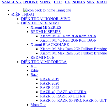
SAMSUNG
IPHONE
SONY
HTC
LG
NOKIA
SKY
XIAO
Trang chủ
ĐIỆN THOẠI
ĐIỆN THOẠI HONOR -VIVO
ĐIỆN THOẠI XIAOMI
Xiaomi MI SERIES
REDMI K SERIES
Xiaomi Mi 4C Ram 3Gb Rom 32Gb
Xiaomi Mi 4C Ram 2Gb Rom 16Gb
Xiaomi BLACKSHARK
Xiaomi Mi Max Ram 2Gb Fullbox Brandn
Xiaomi Mi Max Ram 3Gb Fullbox Brandn
REDMI NOTE
ĐIỆN THOẠI MOTOROLA
X,S
Edge
Razr
RAZR 2019
RAZR 2020
RAZR 2022
RAZR 40, RAZR 40 ULTRA
RAZR 50,RAZR 50 ULTRA
RAZR 60, RAZR 60 PRO, RAZR 60 UL
Moto One