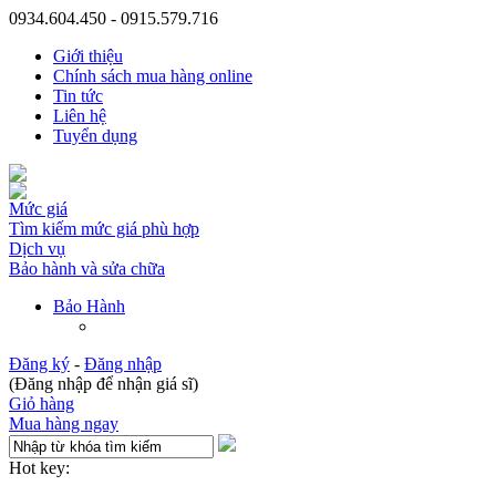
0934.604.450 - 0915.579.716
Giới thiệu
Chính sách mua hàng online
Tin tức
Liên hệ
Tuyển dụng
Mức giá
Tìm kiếm mức giá phù hợp
Dịch vụ
Bảo hành và sửa chữa
Bảo Hành
Đăng ký
-
Đăng nhập
(Đăng nhập để nhận giá sĩ)
Giỏ hàng
Mua hàng ngay
Hot key: