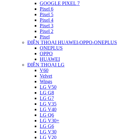
GOOGLE PIXEL 7
Pixel 6
Pixel 5
Pixel 4
Pixel 3
Pixel 2
Pixel
ĐIỆN THOẠI HUAWEI-OPPO-ONEPLUS
ONEPLUS
OPPO
HUAWEI
ĐIỆN THOẠI LG
V60
Velvet
Wings
LG V50
LG G8
LG G7
LG V35
LG V40
LG Q6
LG V30+
LG G6
LG V30
LG V20