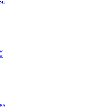
MI
ew
ew
TRA