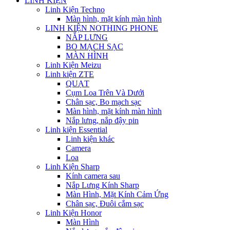
LINH KIỆN
Linh Kiện Techno
Màn hình, mặt kính màn hình
LINH KIỆN NOTHING PHONE
NẮP LƯNG
BO MẠCH SẠC
MÀN HÌNH
Linh Kiện Meizu
Linh kiện ZTE
QUẠT
Cụm Loa Trên Và Dưới
Chân sạc, Bo mạch sạc
Màn hình, mặt kính màn hình
Nắp lưng, nắp đậy pin
Linh kiện Essential
Linh kiện khác
Camera
Loa
Linh Kiện Sharp
Kính camera sau
Nắp Lưng Kính Sharp
Màn Hình, Mặt Kính Cảm Ứng
Chân sạc, Đuôi cắm sạc
Linh Kiện Honor
Màn Hình