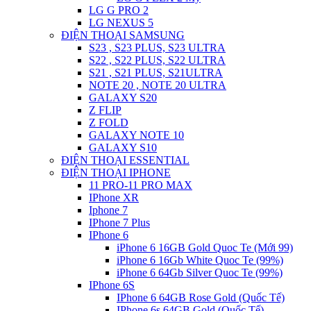
LG G PRO 2
LG NEXUS 5
ĐIỆN THOẠI SAMSUNG
S23 , S23 PLUS, S23 ULTRA
S22 , S22 PLUS, S22 ULTRA
S21 , S21 PLUS, S21ULTRA
NOTE 20 , NOTE 20 ULTRA
GALAXY S20
Z FLIP
Z FOLD
GALAXY NOTE 10
GALAXY S10
ĐIỆN THOẠI ESSENTIAL
ĐIỆN THOẠI IPHONE
11 PRO-11 PRO MAX
IPhone XR
Iphone 7
IPhone 7 Plus
IPhone 6
iPhone 6 16GB Gold Quoc Te (Mới 99)
iPhone 6 16Gb White Quoc Te (99%)
iPhone 6 64Gb Silver Quoc Te (99%)
IPhone 6S
IPhone 6 64GB Rose Gold (Quốc Tế)
IPhone 6s 64GB Gold (Quốc Tế)