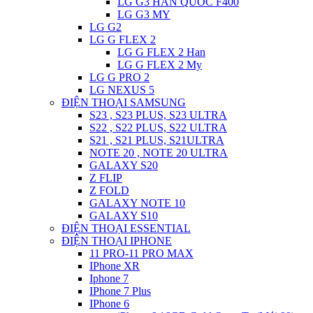
LG G3 HAN QUOC F400
LG G3 MY
LG G2
LG G FLEX 2
LG G FLEX 2 Han
LG G FLEX 2 My
LG G PRO 2
LG NEXUS 5
ĐIỆN THOẠI SAMSUNG
S23 , S23 PLUS, S23 ULTRA
S22 , S22 PLUS, S22 ULTRA
S21 , S21 PLUS, S21ULTRA
NOTE 20 , NOTE 20 ULTRA
GALAXY S20
Z FLIP
Z FOLD
GALAXY NOTE 10
GALAXY S10
ĐIỆN THOẠI ESSENTIAL
ĐIỆN THOẠI IPHONE
11 PRO-11 PRO MAX
IPhone XR
Iphone 7
IPhone 7 Plus
IPhone 6