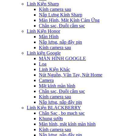
Linh Kiện Sharp
Kính camera sau
Nắp Lưng Kính Sharp
Màn Hình, Mặt Kính Cảm Ứng
Chân sạc, Đuôi cắm sạc
Linh Kiện Honor
Màn Hình
Nắp lưng, nắp đậy pin
Kính camera sau
Linh kiện Google
MÀN HÌNH GOOGLE
Loa
Linh Kiện Khác
Nút Nguồn, Vân Tay, Nút Home
Camera
Mặt kính màn hình
Chân sạc, Đuôi cắm sạc
Kính camera sau
Nắp lưng, nắp đậy pin
Linh Kiện BLACKBERRY
Chân Sạc , bo mạch sạc
Khung sườn
Màn hình, mặt kính màn hình
Kính camera sau
Nắp lưng, nắp đậy pin