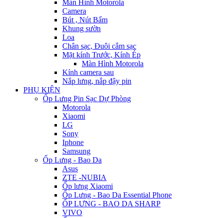
Màn Hình Motorola
Camera
Bút , Nút Bấm
Khung sườn
Loa
Chân sạc, Đuôi cắm sạc
Mặt kính Trước, Kính Ép
Màn Hình Motorola
Kính camera sau
Nắp lưng, nắp đậy pin
PHỤ KIỆN
Ốp Lưng Pin Sạc Dự Phòng
Motorola
Xiaomi
LG
Sony
Iphone
Samsung
Ốp Lưng - Bao Da
Asus
ZTE -NUBIA
Ốp lưng Xiaomi
Ốp Lưng - Bao Da Essential Phone
ỐP LƯNG - BAO DA SHARP
VIVO