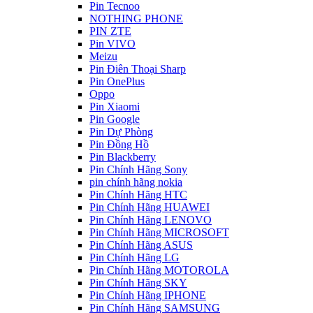
Pin Tecnoo
NOTHING PHONE
PIN ZTE
Pin VIVO
Meizu
Pin Điên Thoại Sharp
Pin OnePlus
Oppo
Pin Xiaomi
Pin Google
Pin Dự Phòng
Pin Đồng Hồ
Pin Blackberry
Pin Chính Hãng Sony
pin chính hãng nokia
Pin Chính Hãng HTC
Pin Chính Hãng HUAWEI
Pin Chính Hãng LENOVO
Pin Chính Hãng MICROSOFT
Pin Chính Hãng ASUS
Pin Chính Hãng LG
Pin Chính Hãng MOTOROLA
Pin Chính Hãng SKY
Pin Chính Hãng IPHONE
Pin Chính Hãng SAMSUNG