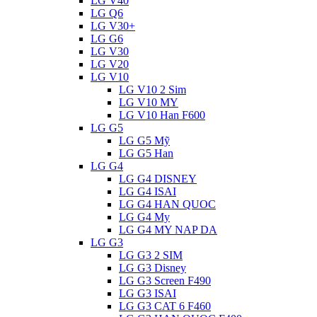
LG V40
LG Q6
LG V30+
LG G6
LG V30
LG V20
LG V10
LG V10 2 Sim
LG V10 MY
LG V10 Han F600
LG G5
LG G5 Mỹ
LG G5 Han
LG G4
LG G4 DISNEY
LG G4 ISAI
LG G4 HAN QUOC
LG G4 My
LG G4 MY NAP DA
LG G3
LG G3 2 SIM
LG G3 Disney
LG G3 Screen F490
LG G3 ISAI
LG G3 CAT 6 F460