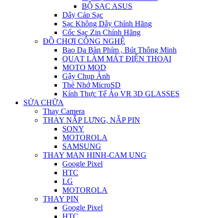
BỘ SẠC ASUS
Dây Cáp Sạc
Sạc Không Dây Chính Hãng
Cốc Sạc Zin Chính Hãng
ĐỒ CHƠI CÔNG NGHỆ
Bao Da Bàn Phím , Bút Thông Minh
QUẠT LÀM MÁT ĐIỆN THOẠI
MOTO MOD
Gậy Chụp Ảnh
Thẻ Nhớ MicroSD
Kính Thực Tế Ảo VR 3D GLASSES
SỬA CHỮA
Thay Camera
THAY NẮP LƯNG, NẮP PIN
SONY
MOTOROLA
SAMSUNG
THAY MAN HINH-CAM UNG
Google Pixel
HTC
LG
MOTOROLA
THAY PIN
Google Pixel
HTC