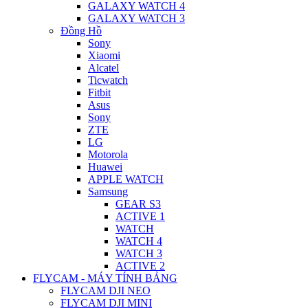
GALAXY WATCH 4
GALAXY WATCH 3
Đồng Hồ
Sony
Xiaomi
Alcatel
Ticwatch
Fitbit
Asus
Sony
ZTE
LG
Motorola
Huawei
APPLE WATCH
Samsung
GEAR S3
ACTIVE 1
WATCH
WATCH 4
WATCH 3
ACTIVE 2
FLYCAM - MÁY TÍNH BẢNG
FLYCAM DJI NEO
FLYCAM DJI MINI