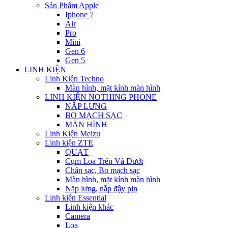
Sản Phẩm Apple
Iphone 7
Air
Pro
Mini
Gen 6
Gen 5
LINH KIỆN
Linh Kiện Techno
Màn hình, mặt kính màn hình
LINH KIỆN NOTHING PHONE
NẮP LƯNG
BO MẠCH SẠC
MÀN HÌNH
Linh Kiện Meizu
Linh kiện ZTE
QUẠT
Cụm Loa Trên Và Dưới
Chân sạc, Bo mạch sạc
Màn hình, mặt kính màn hình
Nắp lưng, nắp đậy pin
Linh kiện Essential
Linh kiện khác
Camera
Loa