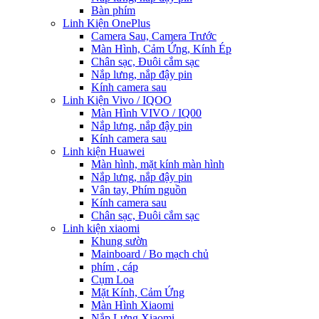
Bàn phím
Linh Kiện OnePlus
Camera Sau, Camera Trước
Màn Hình, Cảm Ứng, Kính Ép
Chân sạc, Đuôi cắm sạc
Nắp lưng, nắp đậy pin
Kính camera sau
Linh Kiện Vivo / IQOO
Màn Hình VIVO / IQ00
Nắp lưng, nắp đậy pin
Kính camera sau
Linh kiện Huawei
Màn hình, mặt kính màn hình
Nắp lưng, nắp đậy pin
Vân tay, Phím nguồn
Kính camera sau
Chân sạc, Đuôi cắm sạc
Linh kiện xiaomi
Khung sườn
Mainboard / Bo mạch chủ
phím , cáp
Cụm Loa
Mặt Kính, Cảm Ứng
Màn Hình Xiaomi
Nắp Lưng Xiaomi