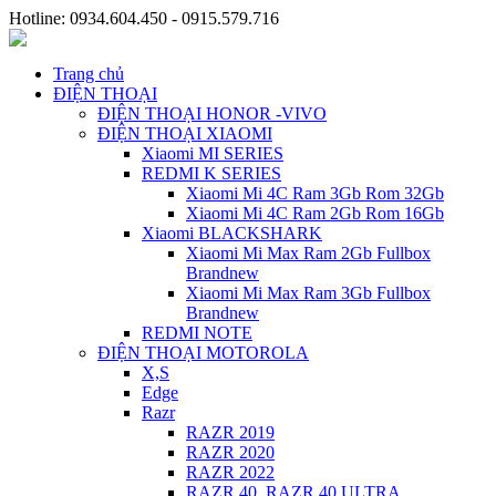
Hotline: 0934.604.450 - 0915.579.716
Trang chủ
ĐIỆN THOẠI
ĐIỆN THOẠI HONOR -VIVO
ĐIỆN THOẠI XIAOMI
Xiaomi MI SERIES
REDMI K SERIES
Xiaomi Mi 4C Ram 3Gb Rom 32Gb
Xiaomi Mi 4C Ram 2Gb Rom 16Gb
Xiaomi BLACKSHARK
Xiaomi Mi Max Ram 2Gb Fullbox
Brandnew
Xiaomi Mi Max Ram 3Gb Fullbox
Brandnew
REDMI NOTE
ĐIỆN THOẠI MOTOROLA
X,S
Edge
Razr
RAZR 2019
RAZR 2020
RAZR 2022
RAZR 40, RAZR 40 ULTRA