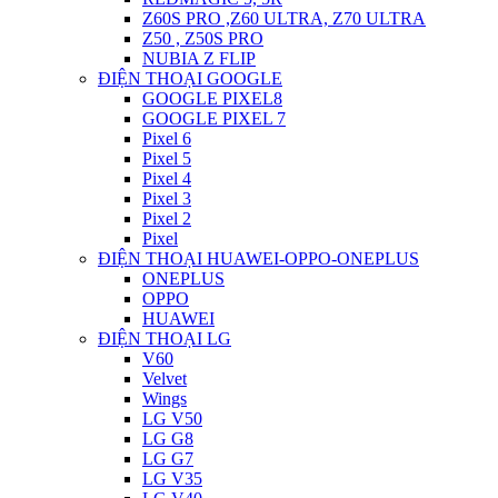
Z60S PRO ,Z60 ULTRA, Z70 ULTRA
Z50 , Z50S PRO
NUBIA Z FLIP
ĐIỆN THOẠI GOOGLE
GOOGLE PIXEL8
GOOGLE PIXEL 7
Pixel 6
Pixel 5
Pixel 4
Pixel 3
Pixel 2
Pixel
ĐIỆN THOẠI HUAWEI-OPPO-ONEPLUS
ONEPLUS
OPPO
HUAWEI
ĐIỆN THOẠI LG
V60
Velvet
Wings
LG V50
LG G8
LG G7
LG V35