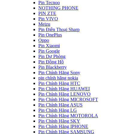
Pin Tecnoo
NOTHING PHONE
PIN ZTE
Pin VIVO
Meizu
Pin Điên Thoại Sharp
Pin OnePlus
Oppo
Pin Xiaomi
Pin Google
Pin Dự Phòng
Pin Đồng Hồ
Pin Blackberry
Pin Chính Hãng Sony
pin chính hãng nokia
Pin Chính Hãng HTC
Pin Chính Hãng HUAWEI
Pin Chính Hãng LENOVO
Pin Chính Hãng MICROSOFT
Pin Chính Hãng ASUS
Pin Chính Hãng LG
Pin Chính Hãng MOTOROLA
Pin Chính Hãng SKY
Pin Chính Hãng IPHONE
Pin Chính Hãng SAMSUNG