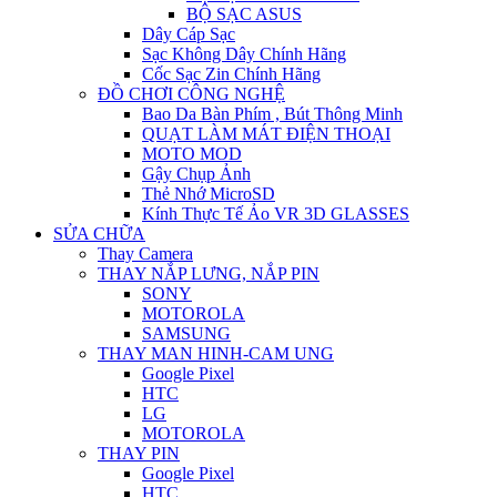
BỘ SẠC ASUS
Dây Cáp Sạc
Sạc Không Dây Chính Hãng
Cốc Sạc Zin Chính Hãng
ĐỒ CHƠI CÔNG NGHỆ
Bao Da Bàn Phím , Bút Thông Minh
QUẠT LÀM MÁT ĐIỆN THOẠI
MOTO MOD
Gậy Chụp Ảnh
Thẻ Nhớ MicroSD
Kính Thực Tế Ảo VR 3D GLASSES
SỬA CHỮA
Thay Camera
THAY NẮP LƯNG, NẮP PIN
SONY
MOTOROLA
SAMSUNG
THAY MAN HINH-CAM UNG
Google Pixel
HTC
LG
MOTOROLA
THAY PIN
Google Pixel
HTC