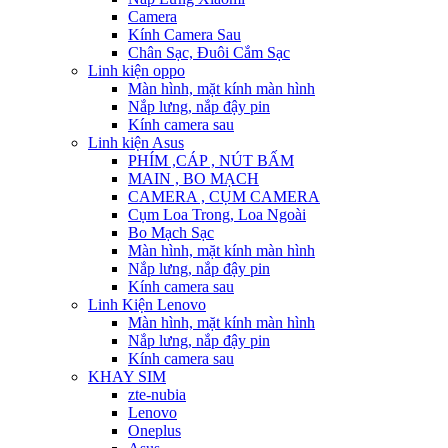
Camera
Kính Camera Sau
Chân Sạc, Đuôi Cắm Sạc
Linh kiện oppo
Màn hình, mặt kính màn hình
Nắp lưng, nắp đậy pin
Kính camera sau
Linh kiện Asus
PHÍM ,CÁP , NÚT BẤM
MAIN , BO MẠCH
CAMERA , CỤM CAMERA
Cụm Loa Trong, Loa Ngoài
Bo Mạch Sạc
Màn hình, mặt kính màn hình
Nắp lưng, nắp đậy pin
Kính camera sau
Linh Kiện Lenovo
Màn hình, mặt kính màn hình
Nắp lưng, nắp đậy pin
Kính camera sau
KHAY SIM
zte-nubia
Lenovo
Oneplus