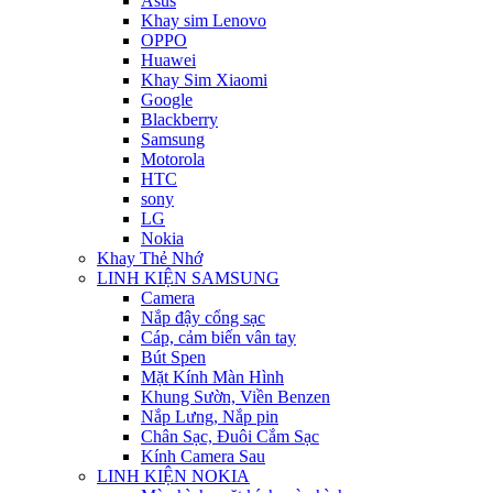
Asus
Khay sim Lenovo
OPPO
Huawei
Khay Sim Xiaomi
Google
Blackberry
Samsung
Motorola
HTC
sony
LG
Nokia
Khay Thẻ Nhớ
LINH KIỆN SAMSUNG
Camera
Nắp đậy cổng sạc
Cáp, cảm biến vân tay
Bút Spen
Mặt Kính Màn Hình
Khung Sườn, Viền Benzen
Nắp Lưng, Nắp pin
Chân Sạc, Đuôi Cắm Sạc
Kính Camera Sau
LINH KIỆN NOKIA