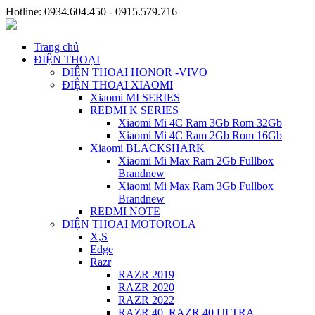
Hotline: 0934.604.450 - 0915.579.716
Trang chủ
ĐIỆN THOẠI
ĐIỆN THOẠI HONOR -VIVO
ĐIỆN THOẠI XIAOMI
Xiaomi MI SERIES
REDMI K SERIES
Xiaomi Mi 4C Ram 3Gb Rom 32Gb
Xiaomi Mi 4C Ram 2Gb Rom 16Gb
Xiaomi BLACKSHARK
Xiaomi Mi Max Ram 2Gb Fullbox
Brandnew
Xiaomi Mi Max Ram 3Gb Fullbox
Brandnew
REDMI NOTE
ĐIỆN THOẠI MOTOROLA
X,S
Edge
Razr
RAZR 2019
RAZR 2020
RAZR 2022
RAZR 40, RAZR 40 ULTRA