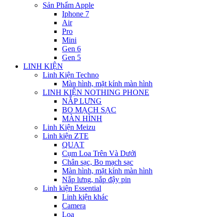
Sản Phẩm Apple
Iphone 7
Air
Pro
Mini
Gen 6
Gen 5
LINH KIỆN
Linh Kiện Techno
Màn hình, mặt kính màn hình
LINH KIỆN NOTHING PHONE
NẮP LƯNG
BO MẠCH SẠC
MÀN HÌNH
Linh Kiện Meizu
Linh kiện ZTE
QUẠT
Cụm Loa Trên Và Dưới
Chân sạc, Bo mạch sạc
Màn hình, mặt kính màn hình
Nắp lưng, nắp đậy pin
Linh kiện Essential
Linh kiện khác
Camera
Loa