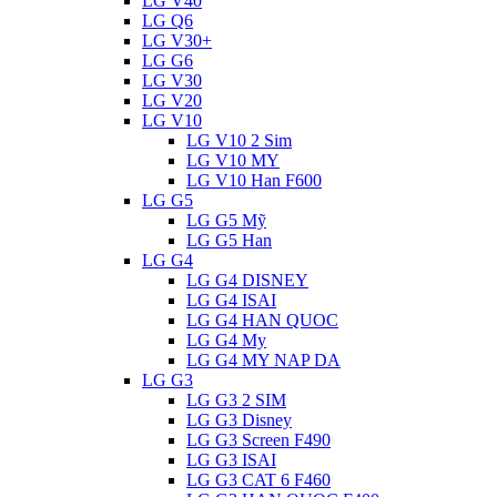
LG V40
LG Q6
LG V30+
LG G6
LG V30
LG V20
LG V10
LG V10 2 Sim
LG V10 MY
LG V10 Han F600
LG G5
LG G5 Mỹ
LG G5 Han
LG G4
LG G4 DISNEY
LG G4 ISAI
LG G4 HAN QUOC
LG G4 My
LG G4 MY NAP DA
LG G3
LG G3 2 SIM
LG G3 Disney
LG G3 Screen F490
LG G3 ISAI
LG G3 CAT 6 F460