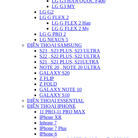
LG G3 HAN QUOC F400
LG G3 MY
LG G2
LG G FLEX 2
LG G FLEX 2 Han
LG G FLEX 2 My
LG G PRO 2
LG NEXUS 5
ĐIỆN THOẠI SAMSUNG
S23 , S23 PLUS, S23 ULTRA
S22 , S22 PLUS, S22 ULTRA
S21 , S21 PLUS, S21ULTRA
NOTE 20 , NOTE 20 ULTRA
GALAXY S20
Z FLIP
Z FOLD
GALAXY NOTE 10
GALAXY S10
ĐIỆN THOẠI ESSENTIAL
ĐIỆN THOẠI IPHONE
11 PRO-11 PRO MAX
IPhone XR
Iphone 7
IPhone 7 Plus
IPhone 6