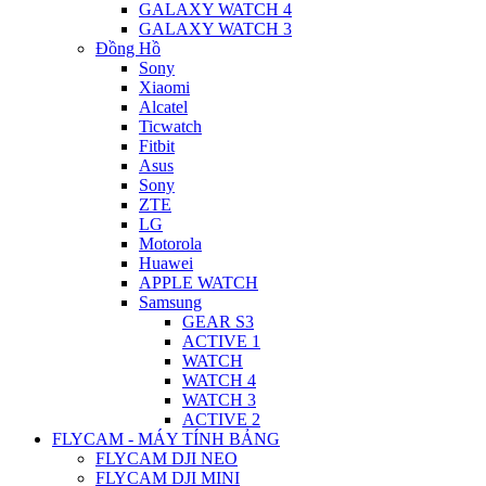
GALAXY WATCH 4
GALAXY WATCH 3
Đồng Hồ
Sony
Xiaomi
Alcatel
Ticwatch
Fitbit
Asus
Sony
ZTE
LG
Motorola
Huawei
APPLE WATCH
Samsung
GEAR S3
ACTIVE 1
WATCH
WATCH 4
WATCH 3
ACTIVE 2
FLYCAM - MÁY TÍNH BẢNG
FLYCAM DJI NEO
FLYCAM DJI MINI