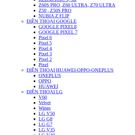
Z60S PRO ,Z60 ULTRA, Z70 ULTRA
Z50 , Z50S PRO
NUBIA Z FLIP
ĐIỆN THOẠI GOOGLE
GOOGLE PIXEL8
GOOGLE PIXEL 7
Pixel 6
Pixel 5
Pixel 4
Pixel 3
Pixel 2
Pixel
ĐIỆN THOẠI HUAWEI-OPPO-ONEPLUS
ONEPLUS
OPPO
HUAWEI
ĐIỆN THOẠI LG
V60
Velvet
Wings
LG V50
LG G8
LG G7
LG V35