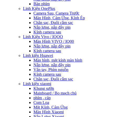
Bàn phím
Linh Kiện OnePlus
Camera Sau, Camera Trước
Màn Hình, Cảm Ứng, Kính Ép
Chân sạc, Đuôi cắm sạc
Nắp lưng, nắp đậy pin
Kính camera sau
Linh Kiện Vivo / IQOO
Màn Hình VIVO / IQ00
Nắp lưng, nắp đậy pin
Kính camera sau
Linh kiện Huawei
Màn hình, mặt kính màn hình
Nắp lưng, nắp đậy pin
Vân tay, Phím nguồn
Kính camera sau
Chân sạc, Đuôi cắm sạc
Linh kiện xiaomi
Khung sườn
Mainboard / Bo mạch chủ
phím , cáp
Cụm Loa
Mặt Kính, Cảm Ứng
Màn Hình Xiaomi
Nắp Lưng Xiaomi