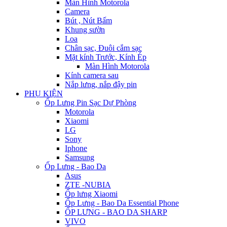
Màn Hình Motorola
Camera
Bút , Nút Bấm
Khung sườn
Loa
Chân sạc, Đuôi cắm sạc
Mặt kính Trước, Kính Ép
Màn Hình Motorola
Kính camera sau
Nắp lưng, nắp đậy pin
PHỤ KIỆN
Ốp Lưng Pin Sạc Dự Phòng
Motorola
Xiaomi
LG
Sony
Iphone
Samsung
Ốp Lưng - Bao Da
Asus
ZTE -NUBIA
Ốp lưng Xiaomi
Ốp Lưng - Bao Da Essential Phone
ỐP LƯNG - BAO DA SHARP
VIVO