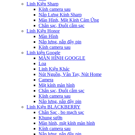
Linh Kiện Sharp
Kính camera sau
Nắp Lưng Kính Sharp
Màn Hình, Mặt Kính Cảm Ứng
Chân sạc, Đuôi cắm sạc
Linh Kiện Honor
Màn Hình
Nắp lưng, nắp đậy pin
Kính camera sau
Linh kiện Google
MÀN HÌNH GOOGLE
Loa
Linh Kiện Khác
Nút Nguồn, Vân Tay, Nút Home
Camera
Mặt kính màn hình
Chân sạc, Đuôi cắm sạc
Kính camera sau
Nắp lưng, nắp đậy pin
Linh Kiện BLACKBERRY
Chân Sạc , bo mạch sạc
Khung sườn
Màn hình, mặt kính màn hình
Kính camera sau
Nắp lưng, nắp đậy pin