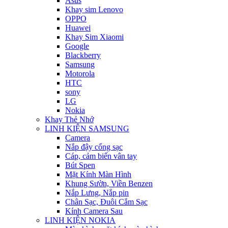
Asus
Khay sim Lenovo
OPPO
Huawei
Khay Sim Xiaomi
Google
Blackberry
Samsung
Motorola
HTC
sony
LG
Nokia
Khay Thẻ Nhớ
LINH KIỆN SAMSUNG
Camera
Nắp đậy cổng sạc
Cáp, cảm biến vân tay
Bút Spen
Mặt Kính Màn Hình
Khung Sườn, Viền Benzen
Nắp Lưng, Nắp pin
Chân Sạc, Đuôi Cắm Sạc
Kính Camera Sau
LINH KIỆN NOKIA