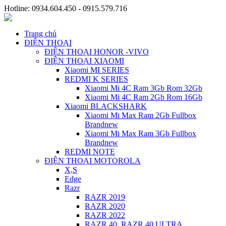
Hotline: 0934.604.450 - 0915.579.716
Trang chủ
ĐIỆN THOẠI
ĐIỆN THOẠI HONOR -VIVO
ĐIỆN THOẠI XIAOMI
Xiaomi MI SERIES
REDMI K SERIES
Xiaomi Mi 4C Ram 3Gb Rom 32Gb
Xiaomi Mi 4C Ram 2Gb Rom 16Gb
Xiaomi BLACKSHARK
Xiaomi Mi Max Ram 2Gb Fullbox
Brandnew
Xiaomi Mi Max Ram 3Gb Fullbox
Brandnew
REDMI NOTE
ĐIỆN THOẠI MOTOROLA
X,S
Edge
Razr
RAZR 2019
RAZR 2020
RAZR 2022
RAZR 40, RAZR 40 ULTRA