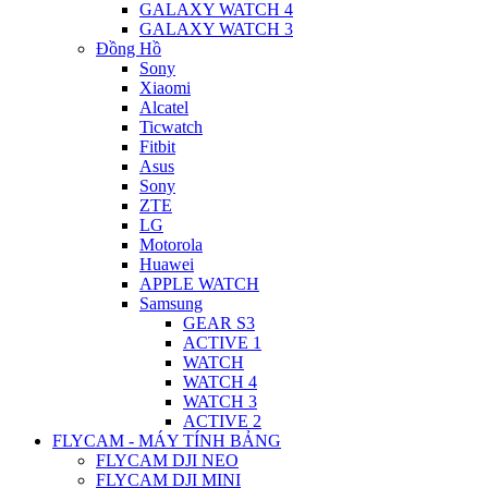
GALAXY WATCH 4
GALAXY WATCH 3
Đồng Hồ
Sony
Xiaomi
Alcatel
Ticwatch
Fitbit
Asus
Sony
ZTE
LG
Motorola
Huawei
APPLE WATCH
Samsung
GEAR S3
ACTIVE 1
WATCH
WATCH 4
WATCH 3
ACTIVE 2
FLYCAM - MÁY TÍNH BẢNG
FLYCAM DJI NEO
FLYCAM DJI MINI