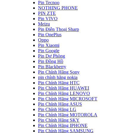
Pin Tecnoo
NOTHING PHONE
PIN ZTE
Pin VIVO
Meizu
Pin Điên Thoại Sharp
Pin OnePlus
Oppo
Pin Xiaomi
Pin Google
Pin Dự Phòng
Pin Đồng Hồ
Pin Blackberry
Pin Chính Hãng Sony
pin chính hãng nokia
Pin Chính Hãng HTC
Pin Chính Hãng HUAWEI
Pin Chính Hãng LENOVO
Pin Chính Hãng MICROSOFT
Pin Chính Hãng ASUS
Pin Chính Hãng LG
Pin Chính Hãng MOTOROLA
Pin Chính Hãng SKY
Pin Chính Hãng IPHONE
Pin Chính Hãng SAMSUNG