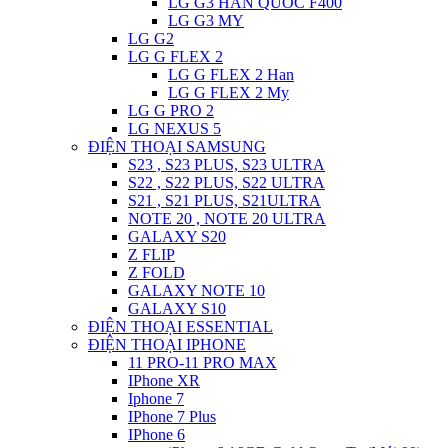
LG G3 HAN QUOC F400
LG G3 MY
LG G2
LG G FLEX 2
LG G FLEX 2 Han
LG G FLEX 2 My
LG G PRO 2
LG NEXUS 5
ĐIỆN THOẠI SAMSUNG
S23 , S23 PLUS, S23 ULTRA
S22 , S22 PLUS, S22 ULTRA
S21 , S21 PLUS, S21ULTRA
NOTE 20 , NOTE 20 ULTRA
GALAXY S20
Z FLIP
Z FOLD
GALAXY NOTE 10
GALAXY S10
ĐIỆN THOẠI ESSENTIAL
ĐIỆN THOẠI IPHONE
11 PRO-11 PRO MAX
IPhone XR
Iphone 7
IPhone 7 Plus
IPhone 6