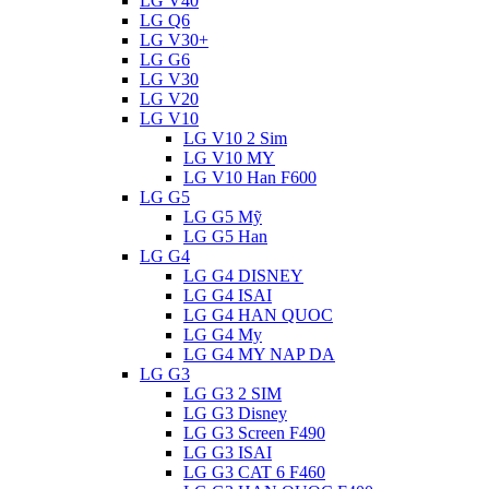
LG V40
LG Q6
LG V30+
LG G6
LG V30
LG V20
LG V10
LG V10 2 Sim
LG V10 MY
LG V10 Han F600
LG G5
LG G5 Mỹ
LG G5 Han
LG G4
LG G4 DISNEY
LG G4 ISAI
LG G4 HAN QUOC
LG G4 My
LG G4 MY NAP DA
LG G3
LG G3 2 SIM
LG G3 Disney
LG G3 Screen F490
LG G3 ISAI
LG G3 CAT 6 F460