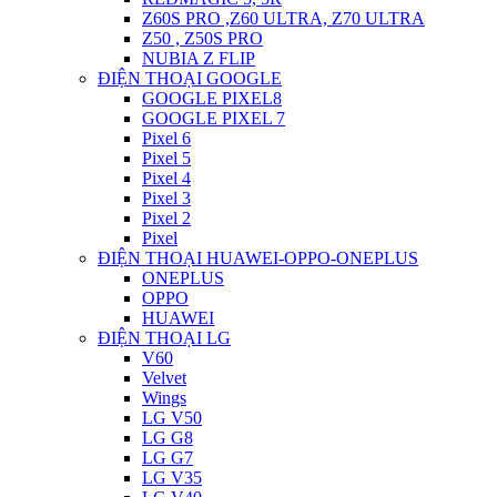
Z60S PRO ,Z60 ULTRA, Z70 ULTRA
Z50 , Z50S PRO
NUBIA Z FLIP
ĐIỆN THOẠI GOOGLE
GOOGLE PIXEL8
GOOGLE PIXEL 7
Pixel 6
Pixel 5
Pixel 4
Pixel 3
Pixel 2
Pixel
ĐIỆN THOẠI HUAWEI-OPPO-ONEPLUS
ONEPLUS
OPPO
HUAWEI
ĐIỆN THOẠI LG
V60
Velvet
Wings
LG V50
LG G8
LG G7
LG V35