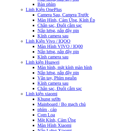
Bàn phím
Linh Kiện OnePlus
Camera Sau, Camera Trước
Màn Hình, Cảm Ứng, Kính Ép
Chân sạc, Đuôi cắm sạc
Nắp lưng, nắp đậy pin
Kính camera sau
Linh Kiện Vivo / IQOO
Màn Hình VIVO / IQ00
Nắp lưng, nắp đậy pin
Kính camera sau
Linh kiện Huawei
Màn hình, mặt kính màn hình
Nắp lưng, nắp đậy pin
Vân tay, Phím nguồn
Kính camera sau
Chân sạc, Đuôi cắm sạc
Linh kiện xiaomi
Khung sườn
Mainboard / Bo mạch chủ
phím , cáp
Cụm Loa
Mặt Kính, Cảm Ứng
Màn Hình Xiaomi
Nắp Lưng Xiaomi