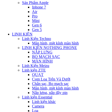
Sản Phẩm Apple
Iphone 7
Air
Pro
Mini
Gen 6
Gen 5
LINH KIỆN
Linh Kiện Techno
Màn hình, mặt kính màn hình
LINH KIỆN NOTHING PHONE
NẮP LƯNG
BO MẠCH SẠC
MÀN HÌNH
Linh Kiện Meizu
Linh kiện ZTE
QUẠT
Cụm Loa Trên Và Dưới
Chân sạc, Bo mạch sạc
Màn hình, mặt kính màn hình
Nắp lưng, nắp đậy pin
Linh kiện Essential
Linh kiện khác
Camera
Loa