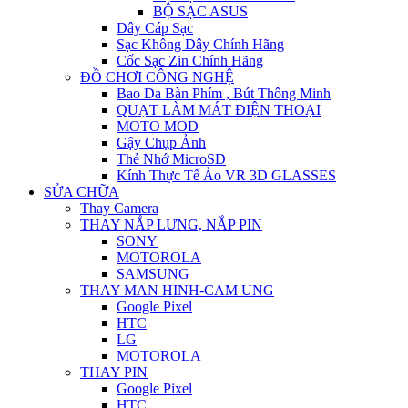
BỘ SẠC ASUS
Dây Cáp Sạc
Sạc Không Dây Chính Hãng
Cốc Sạc Zin Chính Hãng
ĐỒ CHƠI CÔNG NGHỆ
Bao Da Bàn Phím , Bút Thông Minh
QUẠT LÀM MÁT ĐIỆN THOẠI
MOTO MOD
Gậy Chụp Ảnh
Thẻ Nhớ MicroSD
Kính Thực Tế Ảo VR 3D GLASSES
SỬA CHỮA
Thay Camera
THAY NẮP LƯNG, NẮP PIN
SONY
MOTOROLA
SAMSUNG
THAY MAN HINH-CAM UNG
Google Pixel
HTC
LG
MOTOROLA
THAY PIN
Google Pixel
HTC