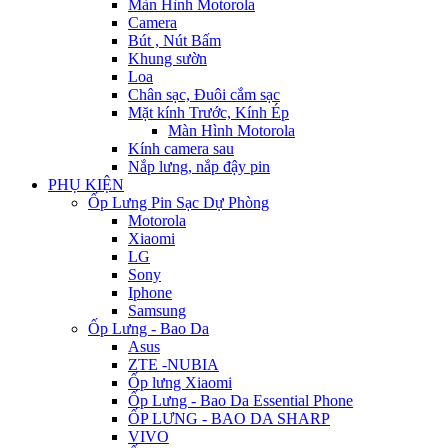
Màn Hình Motorola
Camera
Bút , Nút Bấm
Khung sườn
Loa
Chân sạc, Đuôi cắm sạc
Mặt kính Trước, Kính Ép
Màn Hình Motorola
Kính camera sau
Nắp lưng, nắp đậy pin
PHỤ KIỆN
Ốp Lưng Pin Sạc Dự Phòng
Motorola
Xiaomi
LG
Sony
Iphone
Samsung
Ốp Lưng - Bao Da
Asus
ZTE -NUBIA
Ốp lưng Xiaomi
Ốp Lưng - Bao Da Essential Phone
ỐP LƯNG - BAO DA SHARP
VIVO