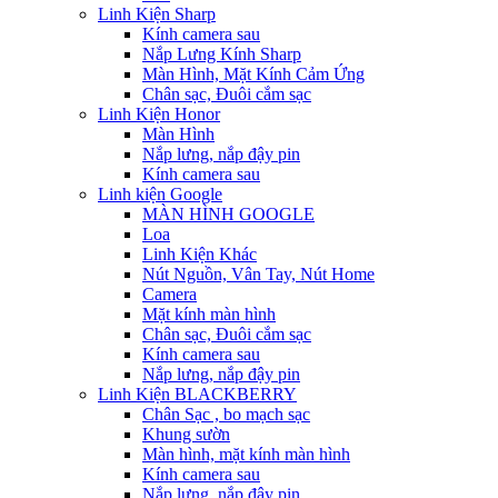
Linh Kiện Sharp
Kính camera sau
Nắp Lưng Kính Sharp
Màn Hình, Mặt Kính Cảm Ứng
Chân sạc, Đuôi cắm sạc
Linh Kiện Honor
Màn Hình
Nắp lưng, nắp đậy pin
Kính camera sau
Linh kiện Google
MÀN HÌNH GOOGLE
Loa
Linh Kiện Khác
Nút Nguồn, Vân Tay, Nút Home
Camera
Mặt kính màn hình
Chân sạc, Đuôi cắm sạc
Kính camera sau
Nắp lưng, nắp đậy pin
Linh Kiện BLACKBERRY
Chân Sạc , bo mạch sạc
Khung sườn
Màn hình, mặt kính màn hình
Kính camera sau
Nắp lưng, nắp đậy pin