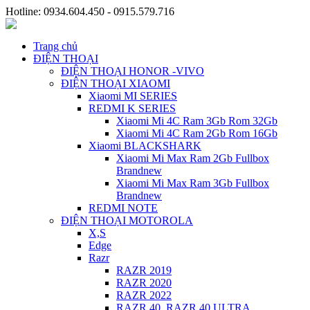
Hotline: 0934.604.450 - 0915.579.716
Trang chủ
ĐIỆN THOẠI
ĐIỆN THOẠI HONOR -VIVO
ĐIỆN THOẠI XIAOMI
Xiaomi MI SERIES
REDMI K SERIES
Xiaomi Mi 4C Ram 3Gb Rom 32Gb
Xiaomi Mi 4C Ram 2Gb Rom 16Gb
Xiaomi BLACKSHARK
Xiaomi Mi Max Ram 2Gb Fullbox
Brandnew
Xiaomi Mi Max Ram 3Gb Fullbox
Brandnew
REDMI NOTE
ĐIỆN THOẠI MOTOROLA
X,S
Edge
Razr
RAZR 2019
RAZR 2020
RAZR 2022
RAZR 40, RAZR 40 ULTRA