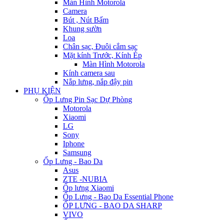
Màn Hình Motorola
Camera
Bút , Nút Bấm
Khung sườn
Loa
Chân sạc, Đuôi cắm sạc
Mặt kính Trước, Kính Ép
Màn Hình Motorola
Kính camera sau
Nắp lưng, nắp đậy pin
PHỤ KIỆN
Ốp Lưng Pin Sạc Dự Phòng
Motorola
Xiaomi
LG
Sony
Iphone
Samsung
Ốp Lưng - Bao Da
Asus
ZTE -NUBIA
Ốp lưng Xiaomi
Ốp Lưng - Bao Da Essential Phone
ỐP LƯNG - BAO DA SHARP
VIVO