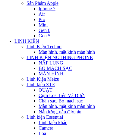
Sản Phẩm Apple
Iphone 7
Air
Pro
Mini
Gen 6
Gen 5
LINH KIỆN
Linh Kiện Techno
Màn hình, mặt kính màn hình
LINH KIỆN NOTHING PHONE
NẮP LƯNG
BO MẠCH SẠC
MÀN HÌNH
Linh Kiện Meizu
Linh kiện ZTE
QUẠT
Cụm Loa Trên Và Dưới
Chân sạc, Bo mạch sạc
Màn hình, mặt kính màn hình
Nắp lưng, nắp đậy pin
Linh kiện Essential
Linh kiện khác
Camera
Loa