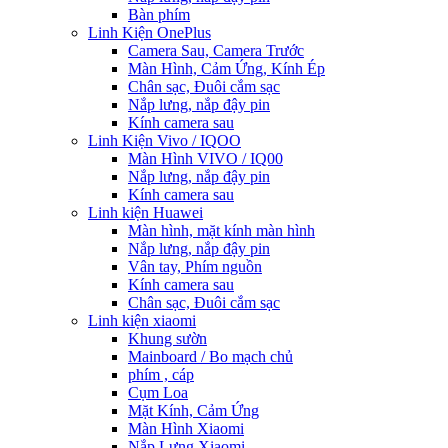
Bàn phím
Linh Kiện OnePlus
Camera Sau, Camera Trước
Màn Hình, Cảm Ứng, Kính Ép
Chân sạc, Đuôi cắm sạc
Nắp lưng, nắp đậy pin
Kính camera sau
Linh Kiện Vivo / IQOO
Màn Hình VIVO / IQ00
Nắp lưng, nắp đậy pin
Kính camera sau
Linh kiện Huawei
Màn hình, mặt kính màn hình
Nắp lưng, nắp đậy pin
Vân tay, Phím nguồn
Kính camera sau
Chân sạc, Đuôi cắm sạc
Linh kiện xiaomi
Khung sườn
Mainboard / Bo mạch chủ
phím , cáp
Cụm Loa
Mặt Kính, Cảm Ứng
Màn Hình Xiaomi
Nắp Lưng Xiaomi