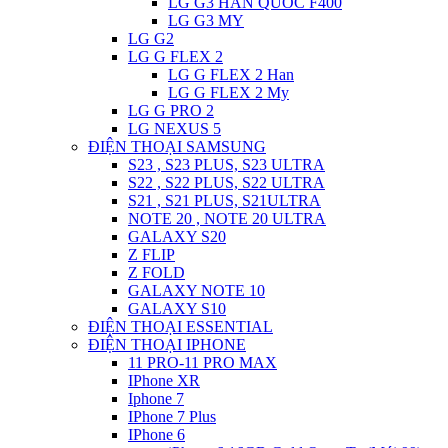
LG G3 HAN QUOC F400
LG G3 MY
LG G2
LG G FLEX 2
LG G FLEX 2 Han
LG G FLEX 2 My
LG G PRO 2
LG NEXUS 5
ĐIỆN THOẠI SAMSUNG
S23 , S23 PLUS, S23 ULTRA
S22 , S22 PLUS, S22 ULTRA
S21 , S21 PLUS, S21ULTRA
NOTE 20 , NOTE 20 ULTRA
GALAXY S20
Z FLIP
Z FOLD
GALAXY NOTE 10
GALAXY S10
ĐIỆN THOẠI ESSENTIAL
ĐIỆN THOẠI IPHONE
11 PRO-11 PRO MAX
IPhone XR
Iphone 7
IPhone 7 Plus
IPhone 6