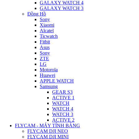
GALAXY WATCH 4
GALAXY WATCH 3
Đồng Hồ
Sony
Xiaomi
Alcatel
Ticwatch
Fitbit
Asus
Sony
ZTE
LG
Motorola
Huawei
APPLE WATCH
Samsung
GEAR S3
ACTIVE 1
WATCH
WATCH 4
WATCH 3
ACTIVE 2
FLYCAM - MÁY TÍNH BẢNG
FLYCAM DJI NEO
FLYCAM DJI MINI