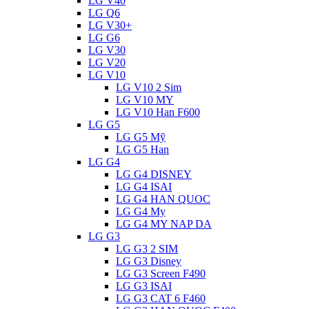
LG V40
LG Q6
LG V30+
LG G6
LG V30
LG V20
LG V10
LG V10 2 Sim
LG V10 MY
LG V10 Han F600
LG G5
LG G5 Mỹ
LG G5 Han
LG G4
LG G4 DISNEY
LG G4 ISAI
LG G4 HAN QUOC
LG G4 My
LG G4 MY NAP DA
LG G3
LG G3 2 SIM
LG G3 Disney
LG G3 Screen F490
LG G3 ISAI
LG G3 CAT 6 F460