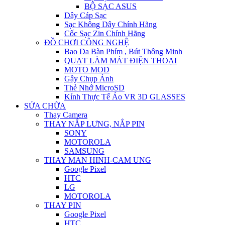
BỘ SẠC ASUS
Dây Cáp Sạc
Sạc Không Dây Chính Hãng
Cốc Sạc Zin Chính Hãng
ĐỒ CHƠI CÔNG NGHỆ
Bao Da Bàn Phím , Bút Thông Minh
QUẠT LÀM MÁT ĐIỆN THOẠI
MOTO MOD
Gậy Chụp Ảnh
Thẻ Nhớ MicroSD
Kính Thực Tế Ảo VR 3D GLASSES
SỬA CHỮA
Thay Camera
THAY NẮP LƯNG, NẮP PIN
SONY
MOTOROLA
SAMSUNG
THAY MAN HINH-CAM UNG
Google Pixel
HTC
LG
MOTOROLA
THAY PIN
Google Pixel
HTC