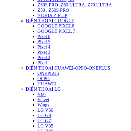
Z60S PRO ,Z60 ULTRA, Z70 ULTRA
Z50 , Z50S PRO
NUBIA Z FLIP
ĐIỆN THOẠI GOOGLE
GOOGLE PIXEL8
GOOGLE PIXEL 7
Pixel 6
Pixel 5
Pixel 4
Pixel 3
Pixel 2
Pixel
ĐIỆN THOẠI HUAWEI-OPPO-ONEPLUS
ONEPLUS
OPPO
HUAWEI
ĐIỆN THOẠI LG
V60
Velvet
Wings
LG V50
LG G8
LG G7
LG V35