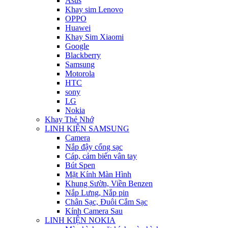
Asus
Khay sim Lenovo
OPPO
Huawei
Khay Sim Xiaomi
Google
Blackberry
Samsung
Motorola
HTC
sony
LG
Nokia
Khay Thẻ Nhớ
LINH KIỆN SAMSUNG
Camera
Nắp đậy cổng sạc
Cáp, cảm biến vân tay
Bút Spen
Mặt Kính Màn Hình
Khung Sườn, Viền Benzen
Nắp Lưng, Nắp pin
Chân Sạc, Đuôi Cắm Sạc
Kính Camera Sau
LINH KIỆN NOKIA