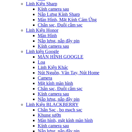
Linh Kiện Sharp
Kính camera sau
Nắp Lưng Kính Sharp
Màn Hình, Mặt Kính Cảm Ứng
Chân sạc, Đuôi cắm sạc
Linh Kiện Honor
Màn Hình
Nắp lưng, nắp đậy pin
Kính camera sau
Linh kiện Google
MÀN HÌNH GOOGLE
Loa
Linh Kiện Khác
Nút Nguồn, Vân Tay, Nút Home
Camera
Mặt kính màn hình
Chân sạc, Đuôi cắm sạc
Kính camera sau
Nắp lưng, nắp đậy pin
Linh Kiện BLACKBERRY
Chân Sạc , bo mạch sạc
Khung sườn
Màn hình, mặt kính màn hình
Kính camera sau
Nắp lưng, nắp đậy pin