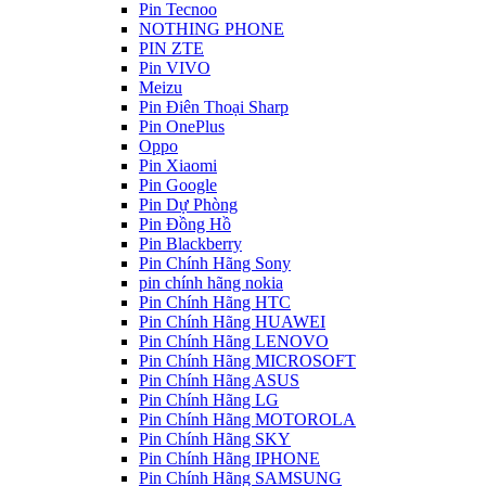
Pin Tecnoo
NOTHING PHONE
PIN ZTE
Pin VIVO
Meizu
Pin Điên Thoại Sharp
Pin OnePlus
Oppo
Pin Xiaomi
Pin Google
Pin Dự Phòng
Pin Đồng Hồ
Pin Blackberry
Pin Chính Hãng Sony
pin chính hãng nokia
Pin Chính Hãng HTC
Pin Chính Hãng HUAWEI
Pin Chính Hãng LENOVO
Pin Chính Hãng MICROSOFT
Pin Chính Hãng ASUS
Pin Chính Hãng LG
Pin Chính Hãng MOTOROLA
Pin Chính Hãng SKY
Pin Chính Hãng IPHONE
Pin Chính Hãng SAMSUNG