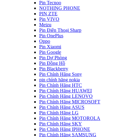
Pin Tecnoo
NOTHING PHONE
PIN ZTE
Pin VIVO
Meizu
Pin Điên Thoại Sharp
Pin OnePlus
Oppo
Pin Xiaomi
Pin Google
Pin Dự Phòng
Pin Đồng Hồ
Pin Blackberry
Pin Chính Hãng Sony
pin chính hãng nokia
Pin Chính Hãng HTC
Pin Chính Hãng HUAWEI
Pin Chính Hãng LENOVO
Pin Chính Hãng MICROSOFT
Pin Chính Hãng ASUS
Pin Chính Hãng LG
Pin Chính Hãng MOTOROLA
Pin Chính Hãng SKY
Pin Chính Hãng IPHONE
Pin Chính Hãng SAMSUNG