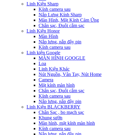
Linh Kiện Sharp
Kính camera sau
Nắp Lưng Kính Sharp
Màn Hình, Mặt Kính Cảm Ứng
Chân sạc, Đuôi cắm sạc
Linh Kiện Honor
Màn Hình
Nắp lưng, nắp đậy pin
Kính camera sau
Linh kiện Google
MÀN HÌNH GOOGLE
Loa
Linh Kiện Khác
Nút Nguồn, Vân Tay, Nút Home
Camera
Mặt kính màn hình
Chân sạc, Đuôi cắm sạc
Kính camera sau
Nắp lưng, nắp đậy pin
Linh Kiện BLACKBERRY
Chân Sạc , bo mạch sạc
Khung sườn
Màn hình, mặt kính màn hình
Kính camera sau
Nắp lưng, nắp đậy pin