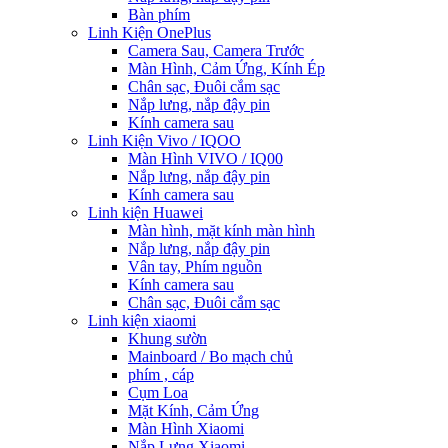
Bàn phím
Linh Kiện OnePlus
Camera Sau, Camera Trước
Màn Hình, Cảm Ứng, Kính Ép
Chân sạc, Đuôi cắm sạc
Nắp lưng, nắp đậy pin
Kính camera sau
Linh Kiện Vivo / IQOO
Màn Hình VIVO / IQ00
Nắp lưng, nắp đậy pin
Kính camera sau
Linh kiện Huawei
Màn hình, mặt kính màn hình
Nắp lưng, nắp đậy pin
Vân tay, Phím nguồn
Kính camera sau
Chân sạc, Đuôi cắm sạc
Linh kiện xiaomi
Khung sườn
Mainboard / Bo mạch chủ
phím , cáp
Cụm Loa
Mặt Kính, Cảm Ứng
Màn Hình Xiaomi
Nắp Lưng Xiaomi