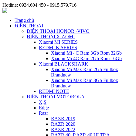
Hotline: 0934.604.450 - 0915.579.716
Trang chủ
ĐIỆN THOẠI
ĐIỆN THOẠI HONOR -VIVO
ĐIỆN THOẠI XIAOMI
Xiaomi MI SERIES
REDMI K SERIES
Xiaomi Mi 4C Ram 3Gb Rom 32Gb
Xiaomi Mi 4C Ram 2Gb Rom 16Gb
Xiaomi BLACKSHARK
Xiaomi Mi Max Ram 2Gb Fullbox
Brandnew
Xiaomi Mi Max Ram 3Gb Fullbox
Brandnew
REDMI NOTE
ĐIỆN THOẠI MOTOROLA
X,S
Edge
Razr
RAZR 2019
RAZR 2020
RAZR 2022
RAZR 40, RAZR 40 ULTRA