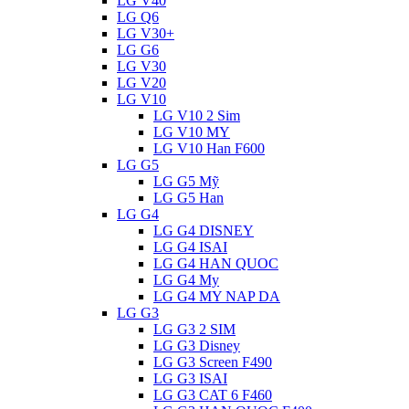
LG V40
LG Q6
LG V30+
LG G6
LG V30
LG V20
LG V10
LG V10 2 Sim
LG V10 MY
LG V10 Han F600
LG G5
LG G5 Mỹ
LG G5 Han
LG G4
LG G4 DISNEY
LG G4 ISAI
LG G4 HAN QUOC
LG G4 My
LG G4 MY NAP DA
LG G3
LG G3 2 SIM
LG G3 Disney
LG G3 Screen F490
LG G3 ISAI
LG G3 CAT 6 F460