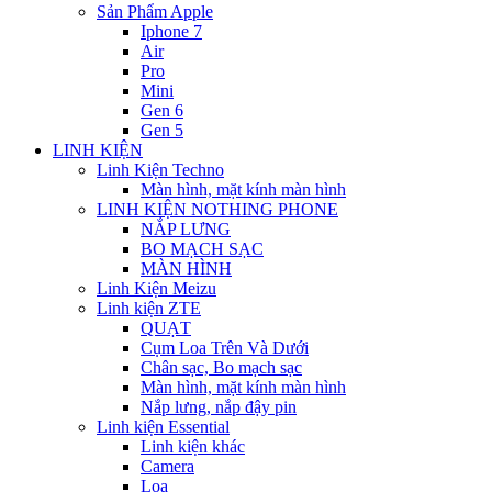
Sản Phẩm Apple
Iphone 7
Air
Pro
Mini
Gen 6
Gen 5
LINH KIỆN
Linh Kiện Techno
Màn hình, mặt kính màn hình
LINH KIỆN NOTHING PHONE
NẮP LƯNG
BO MẠCH SẠC
MÀN HÌNH
Linh Kiện Meizu
Linh kiện ZTE
QUẠT
Cụm Loa Trên Và Dưới
Chân sạc, Bo mạch sạc
Màn hình, mặt kính màn hình
Nắp lưng, nắp đậy pin
Linh kiện Essential
Linh kiện khác
Camera
Loa