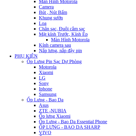
Màn Hình Motorola
Camera
Bút , Nút Bấm
Khung sườn
Loa
Chân sạc, Đuôi cắm sạc
Mặt kính Trước, Kính Ép
Màn Hình Motorola
Kính camera sau
Nắp lưng, nắp đậy pin
PHỤ KIỆN
Ốp Lưng Pin Sạc Dự Phòng
Motorola
Xiaomi
LG
Sony
Iphone
Samsung
Ốp Lưng - Bao Da
Asus
ZTE -NUBIA
Ốp lưng Xiaomi
Ốp Lưng - Bao Da Essential Phone
ỐP LƯNG - BAO DA SHARP
VIVO