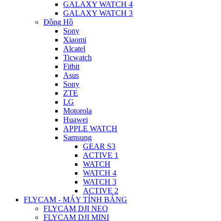
GALAXY WATCH 4
GALAXY WATCH 3
Đồng Hồ
Sony
Xiaomi
Alcatel
Ticwatch
Fitbit
Asus
Sony
ZTE
LG
Motorola
Huawei
APPLE WATCH
Samsung
GEAR S3
ACTIVE 1
WATCH
WATCH 4
WATCH 3
ACTIVE 2
FLYCAM - MÁY TÍNH BẢNG
FLYCAM DJI NEO
FLYCAM DJI MINI