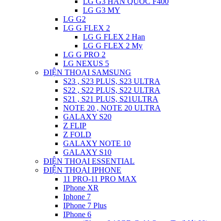
LG G3 HAN QUOC F400
LG G3 MY
LG G2
LG G FLEX 2
LG G FLEX 2 Han
LG G FLEX 2 My
LG G PRO 2
LG NEXUS 5
ĐIỆN THOẠI SAMSUNG
S23 , S23 PLUS, S23 ULTRA
S22 , S22 PLUS, S22 ULTRA
S21 , S21 PLUS, S21ULTRA
NOTE 20 , NOTE 20 ULTRA
GALAXY S20
Z FLIP
Z FOLD
GALAXY NOTE 10
GALAXY S10
ĐIỆN THOẠI ESSENTIAL
ĐIỆN THOẠI IPHONE
11 PRO-11 PRO MAX
IPhone XR
Iphone 7
IPhone 7 Plus
IPhone 6