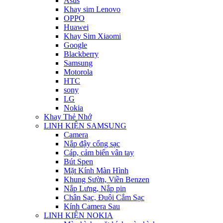
Asus
Khay sim Lenovo
OPPO
Huawei
Khay Sim Xiaomi
Google
Blackberry
Samsung
Motorola
HTC
sony
LG
Nokia
Khay Thẻ Nhớ
LINH KIỆN SAMSUNG
Camera
Nắp đậy cổng sạc
Cáp, cảm biến vân tay
Bút Spen
Mặt Kính Màn Hình
Khung Sườn, Viền Benzen
Nắp Lưng, Nắp pin
Chân Sạc, Đuôi Cắm Sạc
Kính Camera Sau
LINH KIỆN NOKIA