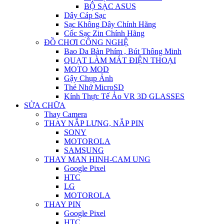
BỘ SẠC ASUS
Dây Cáp Sạc
Sạc Không Dây Chính Hãng
Cốc Sạc Zin Chính Hãng
ĐỒ CHƠI CÔNG NGHỆ
Bao Da Bàn Phím , Bút Thông Minh
QUẠT LÀM MÁT ĐIỆN THOẠI
MOTO MOD
Gậy Chụp Ảnh
Thẻ Nhớ MicroSD
Kính Thực Tế Ảo VR 3D GLASSES
SỬA CHỮA
Thay Camera
THAY NẮP LƯNG, NẮP PIN
SONY
MOTOROLA
SAMSUNG
THAY MAN HINH-CAM UNG
Google Pixel
HTC
LG
MOTOROLA
THAY PIN
Google Pixel
HTC