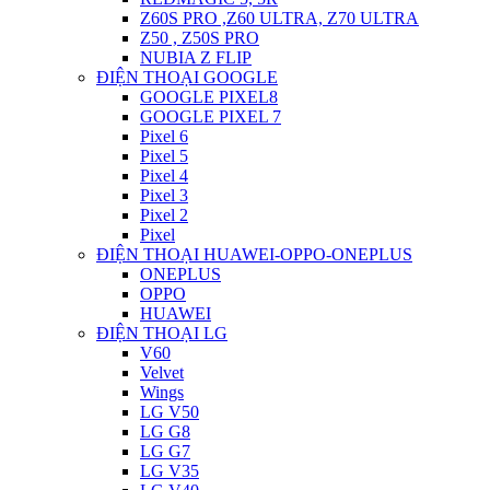
Z60S PRO ,Z60 ULTRA, Z70 ULTRA
Z50 , Z50S PRO
NUBIA Z FLIP
ĐIỆN THOẠI GOOGLE
GOOGLE PIXEL8
GOOGLE PIXEL 7
Pixel 6
Pixel 5
Pixel 4
Pixel 3
Pixel 2
Pixel
ĐIỆN THOẠI HUAWEI-OPPO-ONEPLUS
ONEPLUS
OPPO
HUAWEI
ĐIỆN THOẠI LG
V60
Velvet
Wings
LG V50
LG G8
LG G7
LG V35