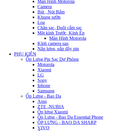
Màn Hình Motorola
Camera
Bút , Nút Bấm
Khung sườn
Loa
Chân sạc, Đuôi cắm sạc
Mặt kính Trước, Kính Ép
Màn Hình Motorola
Kính camera sau
Nắp lưng, nắp đậy pin
PHỤ KIỆN
Ốp Lưng Pin Sạc Dự Phòng
Motorola
Xiaomi
LG
Sony
Iphone
Samsung
Ốp Lưng - Bao Da
Asus
ZTE -NUBIA
Ốp lưng Xiaomi
Ốp Lưng - Bao Da Essential Phone
ỐP LƯNG - BAO DA SHARP
VIVO