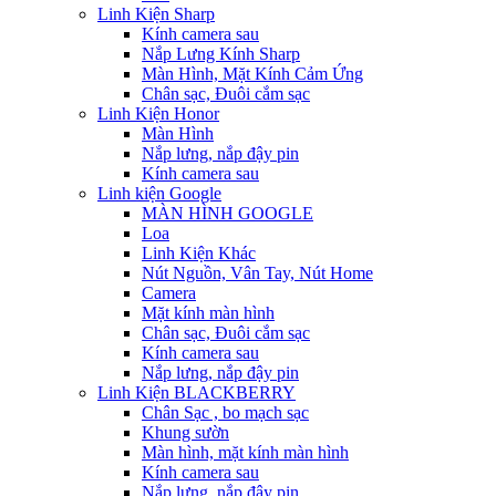
Linh Kiện Sharp
Kính camera sau
Nắp Lưng Kính Sharp
Màn Hình, Mặt Kính Cảm Ứng
Chân sạc, Đuôi cắm sạc
Linh Kiện Honor
Màn Hình
Nắp lưng, nắp đậy pin
Kính camera sau
Linh kiện Google
MÀN HÌNH GOOGLE
Loa
Linh Kiện Khác
Nút Nguồn, Vân Tay, Nút Home
Camera
Mặt kính màn hình
Chân sạc, Đuôi cắm sạc
Kính camera sau
Nắp lưng, nắp đậy pin
Linh Kiện BLACKBERRY
Chân Sạc , bo mạch sạc
Khung sườn
Màn hình, mặt kính màn hình
Kính camera sau
Nắp lưng, nắp đậy pin