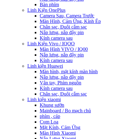
Bàn phím
Linh Kiện OnePlus
Camera Sau, Camera Trước
Màn Hình, Cảm Ứng, Kính Ép
Chân sạc, Đuôi cắm sạc
Nắp lưng, nắp đậy pin
Kính camera sau
Linh Kiện Vivo / IQOO
Màn Hình VIVO / IQ00
Nắp lưng, nắp đậy pin
Kính camera sau
Linh kiện Huawei
Màn hình, mặt kính màn hình
Nắp lưng, nắp đậy pin
Vân tay, Phím nguồn
Kính camera sau
Chân sạc, Đuôi cắm sạc
Linh kiện xiaomi
Khung sườn
Mainboard / Bo mạch chủ
phím , cáp
Cụm Loa
Mặt Kính, Cảm Ứng
Màn Hình Xiaomi
Nắp Lưng Xiaomi