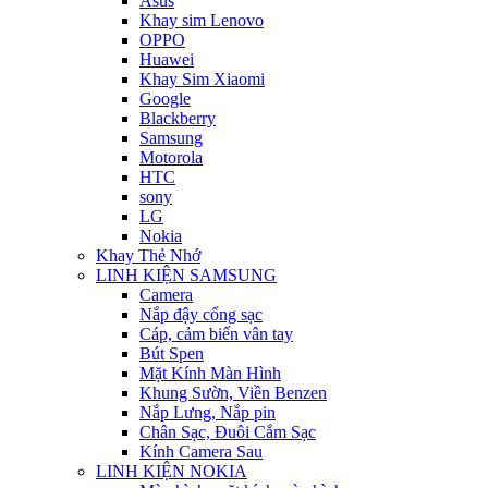
Asus
Khay sim Lenovo
OPPO
Huawei
Khay Sim Xiaomi
Google
Blackberry
Samsung
Motorola
HTC
sony
LG
Nokia
Khay Thẻ Nhớ
LINH KIỆN SAMSUNG
Camera
Nắp đậy cổng sạc
Cáp, cảm biến vân tay
Bút Spen
Mặt Kính Màn Hình
Khung Sườn, Viền Benzen
Nắp Lưng, Nắp pin
Chân Sạc, Đuôi Cắm Sạc
Kính Camera Sau
LINH KIỆN NOKIA