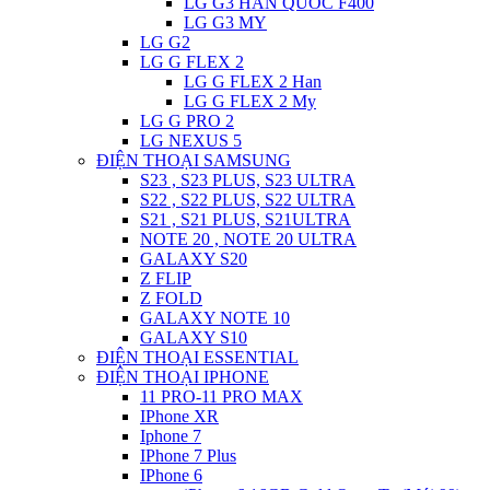
LG G3 HAN QUOC F400
LG G3 MY
LG G2
LG G FLEX 2
LG G FLEX 2 Han
LG G FLEX 2 My
LG G PRO 2
LG NEXUS 5
ĐIỆN THOẠI SAMSUNG
S23 , S23 PLUS, S23 ULTRA
S22 , S22 PLUS, S22 ULTRA
S21 , S21 PLUS, S21ULTRA
NOTE 20 , NOTE 20 ULTRA
GALAXY S20
Z FLIP
Z FOLD
GALAXY NOTE 10
GALAXY S10
ĐIỆN THOẠI ESSENTIAL
ĐIỆN THOẠI IPHONE
11 PRO-11 PRO MAX
IPhone XR
Iphone 7
IPhone 7 Plus
IPhone 6