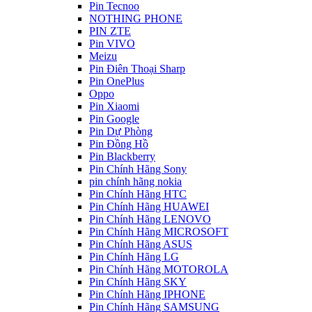
Pin Tecnoo
NOTHING PHONE
PIN ZTE
Pin VIVO
Meizu
Pin Điên Thoại Sharp
Pin OnePlus
Oppo
Pin Xiaomi
Pin Google
Pin Dự Phòng
Pin Đồng Hồ
Pin Blackberry
Pin Chính Hãng Sony
pin chính hãng nokia
Pin Chính Hãng HTC
Pin Chính Hãng HUAWEI
Pin Chính Hãng LENOVO
Pin Chính Hãng MICROSOFT
Pin Chính Hãng ASUS
Pin Chính Hãng LG
Pin Chính Hãng MOTOROLA
Pin Chính Hãng SKY
Pin Chính Hãng IPHONE
Pin Chính Hãng SAMSUNG