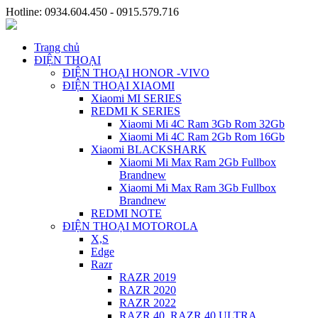
Hotline: 0934.604.450 - 0915.579.716
Trang chủ
ĐIỆN THOẠI
ĐIỆN THOẠI HONOR -VIVO
ĐIỆN THOẠI XIAOMI
Xiaomi MI SERIES
REDMI K SERIES
Xiaomi Mi 4C Ram 3Gb Rom 32Gb
Xiaomi Mi 4C Ram 2Gb Rom 16Gb
Xiaomi BLACKSHARK
Xiaomi Mi Max Ram 2Gb Fullbox
Brandnew
Xiaomi Mi Max Ram 3Gb Fullbox
Brandnew
REDMI NOTE
ĐIỆN THOẠI MOTOROLA
X,S
Edge
Razr
RAZR 2019
RAZR 2020
RAZR 2022
RAZR 40, RAZR 40 ULTRA