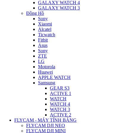
GALAXY WATCH 4
GALAXY WATCH 3
Đồng Hồ
Sony
Xiaomi
Alcatel
Ticwatch
Fitbit
Asus
Sony
ZTE
LG
Motorola
Huawei
APPLE WATCH
Samsung
GEAR S3
ACTIVE 1
WATCH
WATCH 4
WATCH 3
ACTIVE 2
FLYCAM - MÁY TÍNH BẢNG
FLYCAM DJI NEO
FLYCAM DJI MINI