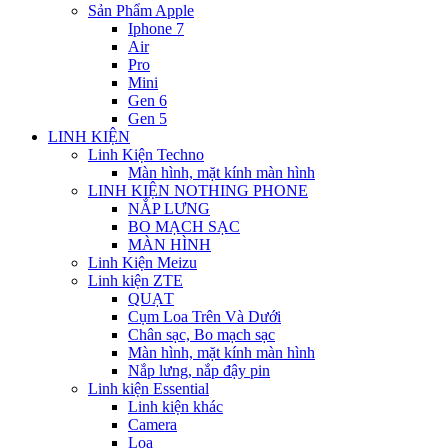
Sản Phẩm Apple
Iphone 7
Air
Pro
Mini
Gen 6
Gen 5
LINH KIỆN
Linh Kiện Techno
Màn hình, mặt kính màn hình
LINH KIỆN NOTHING PHONE
NẮP LƯNG
BO MẠCH SẠC
MÀN HÌNH
Linh Kiện Meizu
Linh kiện ZTE
QUẠT
Cụm Loa Trên Và Dưới
Chân sạc, Bo mạch sạc
Màn hình, mặt kính màn hình
Nắp lưng, nắp đậy pin
Linh kiện Essential
Linh kiện khác
Camera
Loa