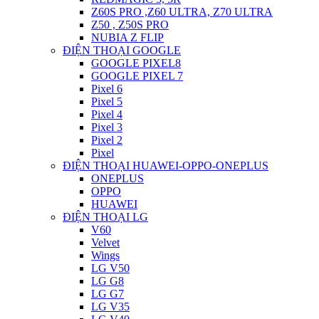
Z60S PRO ,Z60 ULTRA, Z70 ULTRA
Z50 , Z50S PRO
NUBIA Z FLIP
ĐIỆN THOẠI GOOGLE
GOOGLE PIXEL8
GOOGLE PIXEL 7
Pixel 6
Pixel 5
Pixel 4
Pixel 3
Pixel 2
Pixel
ĐIỆN THOẠI HUAWEI-OPPO-ONEPLUS
ONEPLUS
OPPO
HUAWEI
ĐIỆN THOẠI LG
V60
Velvet
Wings
LG V50
LG G8
LG G7
LG V35