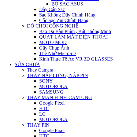
BỘ SẠC ASUS
Dây Cáp Sạc
Sạc Không Dây Chính Hãng
Cốc Sạc Zin Chính Hãng
ĐỒ CHƠI CÔNG NGHỆ
Bao Da Bàn Phím , Bút Thông Minh
QUẠT LÀM MÁT ĐIỆN THOẠI
MOTO MOD
Gậy Chụp Ảnh
Thẻ Nhớ MicroSD
Kính Thực Tế Ảo VR 3D GLASSES
SỬA CHỮA
Thay Camera
THAY NẮP LƯNG, NẮP PIN
SONY
MOTOROLA
SAMSUNG
THAY MAN HINH-CAM UNG
Google Pixel
HTC
LG
MOTOROLA
THAY PIN
Google Pixel
HTC