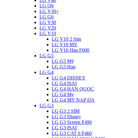
LG V40
LG Q6
LG V30+
LG G6
LG V30
LG V20
LG V10
LG V10 2 Sim
LG V10 MY
LG V10 Han F600
LG G5
LG G5 Mỹ
LG G5 Han
LG G4
LG G4 DISNEY
LG G4 ISAI
LG G4 HAN QUOC
LG G4 My
LG G4 MY NAP DA
LG G3
LG G3 2 SIM
LG G3 Disney
LG G3 Screen F490
LG G3 ISAI
LG G3 CAT 6 F460