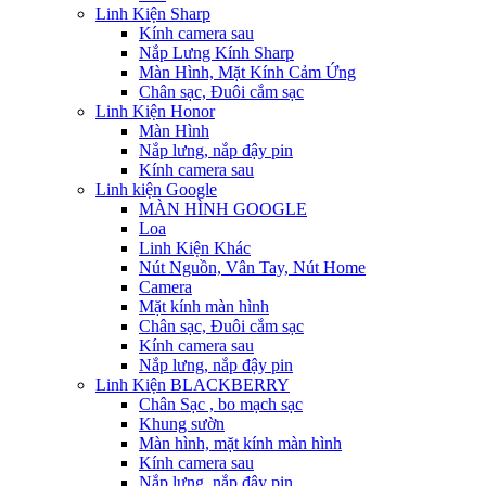
Linh Kiện Sharp
Kính camera sau
Nắp Lưng Kính Sharp
Màn Hình, Mặt Kính Cảm Ứng
Chân sạc, Đuôi cắm sạc
Linh Kiện Honor
Màn Hình
Nắp lưng, nắp đậy pin
Kính camera sau
Linh kiện Google
MÀN HÌNH GOOGLE
Loa
Linh Kiện Khác
Nút Nguồn, Vân Tay, Nút Home
Camera
Mặt kính màn hình
Chân sạc, Đuôi cắm sạc
Kính camera sau
Nắp lưng, nắp đậy pin
Linh Kiện BLACKBERRY
Chân Sạc , bo mạch sạc
Khung sườn
Màn hình, mặt kính màn hình
Kính camera sau
Nắp lưng, nắp đậy pin