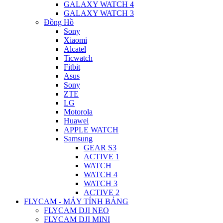
GALAXY WATCH 4
GALAXY WATCH 3
Đồng Hồ
Sony
Xiaomi
Alcatel
Ticwatch
Fitbit
Asus
Sony
ZTE
LG
Motorola
Huawei
APPLE WATCH
Samsung
GEAR S3
ACTIVE 1
WATCH
WATCH 4
WATCH 3
ACTIVE 2
FLYCAM - MÁY TÍNH BẢNG
FLYCAM DJI NEO
FLYCAM DJI MINI