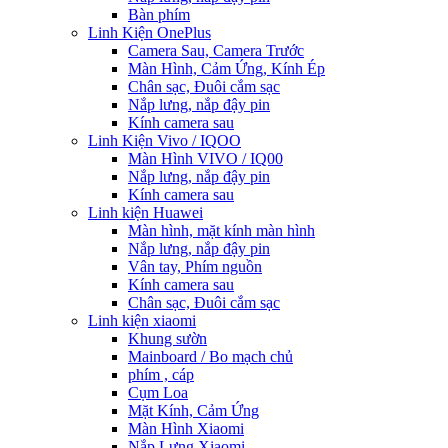
Bàn phím
Linh Kiện OnePlus
Camera Sau, Camera Trước
Màn Hình, Cảm Ứng, Kính Ép
Chân sạc, Đuôi cắm sạc
Nắp lưng, nắp đậy pin
Kính camera sau
Linh Kiện Vivo / IQOO
Màn Hình VIVO / IQ00
Nắp lưng, nắp đậy pin
Kính camera sau
Linh kiện Huawei
Màn hình, mặt kính màn hình
Nắp lưng, nắp đậy pin
Vân tay, Phím nguồn
Kính camera sau
Chân sạc, Đuôi cắm sạc
Linh kiện xiaomi
Khung sườn
Mainboard / Bo mạch chủ
phím , cáp
Cụm Loa
Mặt Kính, Cảm Ứng
Màn Hình Xiaomi
Nắp Lưng Xiaomi