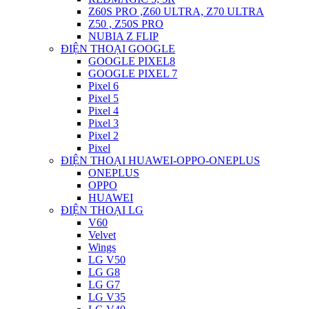
Z60S PRO ,Z60 ULTRA, Z70 ULTRA
Z50 , Z50S PRO
NUBIA Z FLIP
ĐIỆN THOẠI GOOGLE
GOOGLE PIXEL8
GOOGLE PIXEL 7
Pixel 6
Pixel 5
Pixel 4
Pixel 3
Pixel 2
Pixel
ĐIỆN THOẠI HUAWEI-OPPO-ONEPLUS
ONEPLUS
OPPO
HUAWEI
ĐIỆN THOẠI LG
V60
Velvet
Wings
LG V50
LG G8
LG G7
LG V35