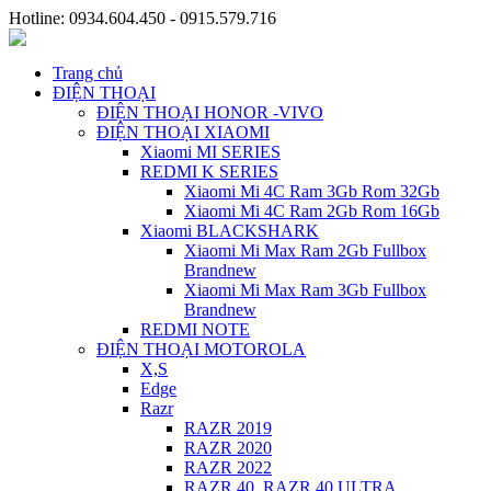
Hotline: 0934.604.450 - 0915.579.716
Trang chủ
ĐIỆN THOẠI
ĐIỆN THOẠI HONOR -VIVO
ĐIỆN THOẠI XIAOMI
Xiaomi MI SERIES
REDMI K SERIES
Xiaomi Mi 4C Ram 3Gb Rom 32Gb
Xiaomi Mi 4C Ram 2Gb Rom 16Gb
Xiaomi BLACKSHARK
Xiaomi Mi Max Ram 2Gb Fullbox
Brandnew
Xiaomi Mi Max Ram 3Gb Fullbox
Brandnew
REDMI NOTE
ĐIỆN THOẠI MOTOROLA
X,S
Edge
Razr
RAZR 2019
RAZR 2020
RAZR 2022
RAZR 40, RAZR 40 ULTRA