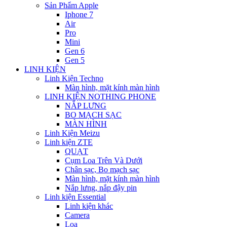
Sản Phẩm Apple
Iphone 7
Air
Pro
Mini
Gen 6
Gen 5
LINH KIỆN
Linh Kiện Techno
Màn hình, mặt kính màn hình
LINH KIỆN NOTHING PHONE
NẮP LƯNG
BO MẠCH SẠC
MÀN HÌNH
Linh Kiện Meizu
Linh kiện ZTE
QUẠT
Cụm Loa Trên Và Dưới
Chân sạc, Bo mạch sạc
Màn hình, mặt kính màn hình
Nắp lưng, nắp đậy pin
Linh kiện Essential
Linh kiện khác
Camera
Loa