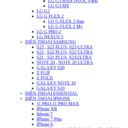
LG G3 HAN QUOC F400
LG G3 MY
LG G2
LG G FLEX 2
LG G FLEX 2 Han
LG G FLEX 2 My
LG G PRO 2
LG NEXUS 5
ĐIỆN THOẠI SAMSUNG
S23 , S23 PLUS, S23 ULTRA
S22 , S22 PLUS, S22 ULTRA
S21 , S21 PLUS, S21ULTRA
NOTE 20 , NOTE 20 ULTRA
GALAXY S20
Z FLIP
Z FOLD
GALAXY NOTE 10
GALAXY S10
ĐIỆN THOẠI ESSENTIAL
ĐIỆN THOẠI IPHONE
11 PRO-11 PRO MAX
IPhone XR
Iphone 7
IPhone 7 Plus
IPhone 6