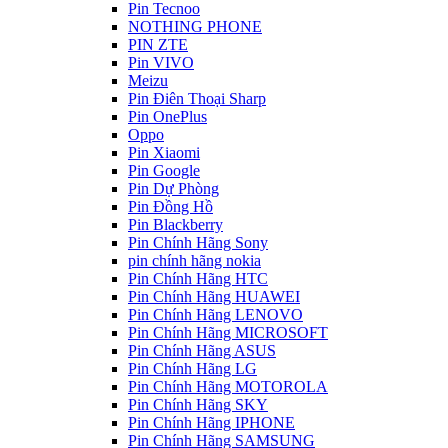
Pin Tecnoo
NOTHING PHONE
PIN ZTE
Pin VIVO
Meizu
Pin Điên Thoại Sharp
Pin OnePlus
Oppo
Pin Xiaomi
Pin Google
Pin Dự Phòng
Pin Đồng Hồ
Pin Blackberry
Pin Chính Hãng Sony
pin chính hãng nokia
Pin Chính Hãng HTC
Pin Chính Hãng HUAWEI
Pin Chính Hãng LENOVO
Pin Chính Hãng MICROSOFT
Pin Chính Hãng ASUS
Pin Chính Hãng LG
Pin Chính Hãng MOTOROLA
Pin Chính Hãng SKY
Pin Chính Hãng IPHONE
Pin Chính Hãng SAMSUNG