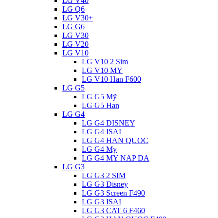
LG V40
LG Q6
LG V30+
LG G6
LG V30
LG V20
LG V10
LG V10 2 Sim
LG V10 MY
LG V10 Han F600
LG G5
LG G5 Mỹ
LG G5 Han
LG G4
LG G4 DISNEY
LG G4 ISAI
LG G4 HAN QUOC
LG G4 My
LG G4 MY NAP DA
LG G3
LG G3 2 SIM
LG G3 Disney
LG G3 Screen F490
LG G3 ISAI
LG G3 CAT 6 F460