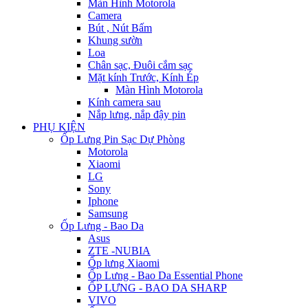
Màn Hình Motorola
Camera
Bút , Nút Bấm
Khung sườn
Loa
Chân sạc, Đuôi cắm sạc
Mặt kính Trước, Kính Ép
Màn Hình Motorola
Kính camera sau
Nắp lưng, nắp đậy pin
PHỤ KIỆN
Ốp Lưng Pin Sạc Dự Phòng
Motorola
Xiaomi
LG
Sony
Iphone
Samsung
Ốp Lưng - Bao Da
Asus
ZTE -NUBIA
Ốp lưng Xiaomi
Ốp Lưng - Bao Da Essential Phone
ỐP LƯNG - BAO DA SHARP
VIVO