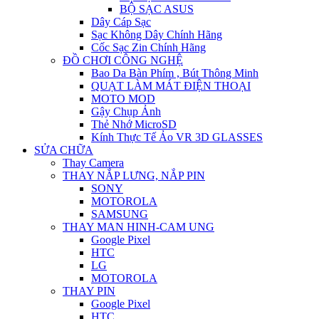
BỘ SẠC ASUS
Dây Cáp Sạc
Sạc Không Dây Chính Hãng
Cốc Sạc Zin Chính Hãng
ĐỒ CHƠI CÔNG NGHỆ
Bao Da Bàn Phím , Bút Thông Minh
QUẠT LÀM MÁT ĐIỆN THOẠI
MOTO MOD
Gậy Chụp Ảnh
Thẻ Nhớ MicroSD
Kính Thực Tế Ảo VR 3D GLASSES
SỬA CHỮA
Thay Camera
THAY NẮP LƯNG, NẮP PIN
SONY
MOTOROLA
SAMSUNG
THAY MAN HINH-CAM UNG
Google Pixel
HTC
LG
MOTOROLA
THAY PIN
Google Pixel
HTC