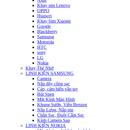
Asus
Khay sim Lenovo
OPPO
Huawei
Khay Sim Xiaomi
Google
Blackberry
Samsung
Motorola
HTC
sony
LG
Nokia
Khay Thẻ Nhớ
LINH KIỆN SAMSUNG
Camera
Nắp đậy cổng sạc
Cáp, cảm biến vân tay
Bút Spen
Mặt Kính Màn Hình
Khung Sườn, Viền Benzen
Nắp Lưng, Nắp pin
Chân Sạc, Đuôi Cắm Sạc
Kính Camera Sau
LINH KIỆN NOKIA