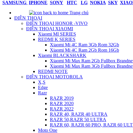
SAMSUNG
IPHONE
SONY
HTC
LG
NOKIA
SKY
XIAO
Trang chủ
ĐIỆN THOẠI
ĐIỆN THOẠI HONOR -VIVO
ĐIỆN THOẠI XIAOMI
Xiaomi MI SERIES
REDMI K SERIES
Xiaomi Mi 4C Ram 3Gb Rom 32Gb
Xiaomi Mi 4C Ram 2Gb Rom 16Gb
Xiaomi BLACKSHARK
Xiaomi Mi Max Ram 2Gb Fullbox Brandn
Xiaomi Mi Max Ram 3Gb Fullbox Brandn
REDMI NOTE
ĐIỆN THOẠI MOTOROLA
X,S
Edge
Razr
RAZR 2019
RAZR 2020
RAZR 2022
RAZR 40, RAZR 40 ULTRA
RAZR 50,RAZR 50 ULTRA
RAZR 60, RAZR 60 PRO, RAZR 60 UL
Moto One