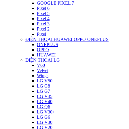
GOOGLE PIXEL 7
Pixel 6
Pixel 5
Pixel 4
Pixel 3
Pixel 2
Pixel
ĐIỆN THOẠI HUAWEI-OPPO-ONEPLUS
ONEPLUS
OPPO
HUAWEI
ĐIỆN THOẠI LG
V60
Velvet
Wings
LG V50
LG G8
LG G7
LG V35
LG V40
LG Q6
LG V30+
LG G6
LG V30
LG V20