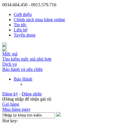
0934.604.450 - 0915.579.716
Giới thiệu
Chính sách mua hàng online
Tin tức
Liên hệ
Tuyển dụng
Mức giá
Tìm kiếm mức giá phù hợp
Dịch vụ
Bảo hành và sửa chữa
Bảo Hành
Đăng ký
-
Đăng nhập
(Đăng nhập để nhận giá sĩ)
Giỏ hàng
Mua hàng ngay
Hot key: