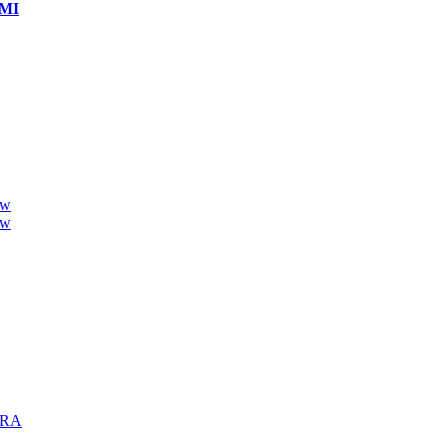
MI
ew
ew
TRA