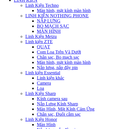
LINH KIỆN
Linh Kiện Techno
Màn hình, mặt kính màn hình
LINH KIỆN NOTHING PHONE
NẮP LƯNG
BO MẠCH SẠC
MÀN HÌNH
Linh Kiện Meizu
Linh kiện ZTE
QUẠT
Cụm Loa Trên Và Dưới
Chân sạc, Bo mạch sạc
Màn hình, mặt kính màn hình
Nắp lưng, nắp đậy pin
Linh kiện Essential
Linh kiện khác
Camera
Loa
Linh Kiện Sharp
Kính camera sau
Nắp Lưng Kính Sharp
Màn Hình, Mặt Kính Cảm Ứng
Chân sạc, Đuôi cắm sạc
Linh Kiện Honor
Màn Hình