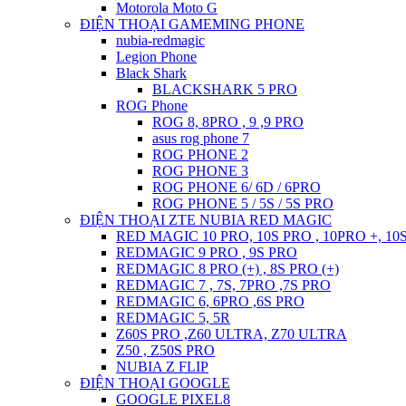
Motorola Moto G
ĐIỆN THOẠI GAMEMING PHONE
nubia-redmagic
Legion Phone
Black Shark
BLACKSHARK 5 PRO
ROG Phone
ROG 8, 8PRO , 9 ,9 PRO
asus rog phone 7
ROG PHONE 2
ROG PHONE 3
ROG PHONE 6/ 6D / 6PRO
ROG PHONE 5 / 5S / 5S PRO
ĐIỆN THOẠI ZTE NUBIA RED MAGIC
RED MAGIC 10 PRO, 10S PRO , 10PRO +, 10
REDMAGIC 9 PRO , 9S PRO
REDMAGIC 8 PRO (+) , 8S PRO (+)
REDMAGIC 7 , 7S, 7PRO ,7S PRO
REDMAGIC 6, 6PRO ,6S PRO
REDMAGIC 5, 5R
Z60S PRO ,Z60 ULTRA, Z70 ULTRA
Z50 , Z50S PRO
NUBIA Z FLIP
ĐIỆN THOẠI GOOGLE
GOOGLE PIXEL8