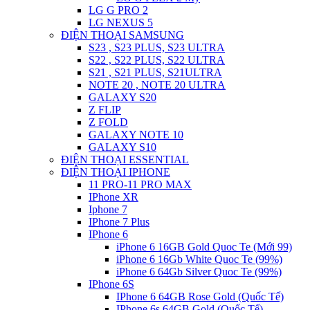
LG G PRO 2
LG NEXUS 5
ĐIỆN THOẠI SAMSUNG
S23 , S23 PLUS, S23 ULTRA
S22 , S22 PLUS, S22 ULTRA
S21 , S21 PLUS, S21ULTRA
NOTE 20 , NOTE 20 ULTRA
GALAXY S20
Z FLIP
Z FOLD
GALAXY NOTE 10
GALAXY S10
ĐIỆN THOẠI ESSENTIAL
ĐIỆN THOẠI IPHONE
11 PRO-11 PRO MAX
IPhone XR
Iphone 7
IPhone 7 Plus
IPhone 6
iPhone 6 16GB Gold Quoc Te (Mới 99)
iPhone 6 16Gb White Quoc Te (99%)
iPhone 6 64Gb Silver Quoc Te (99%)
IPhone 6S
IPhone 6 64GB Rose Gold (Quốc Tế)
IPhone 6s 64GB Gold (Quốc Tế)