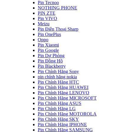
Pin Tecnoo
NOTHING PHONE
PIN ZTE
Pin VIVO
Meizu
Pin Điên Thoại Sharp
Pin OnePlus
Oppo
Pin Xiaomi
Pin Google
Pin Dự Phòng
Pin Đồng Hồ
Pin Blackberry
Pin Chính Hãng Sony
pin chính hãng nokia
Pin Chính Hãng HTC
Pin Chính Hãng HUAWEI
Pin Chính Hãng LENOVO
Pin Chính Hãng MICROSOFT
Pin Chính Hãng ASUS
Pin Chính Hãng LG
Pin Chính Hãng MOTOROLA
Pin Chính Hãng SKY
Pin Chính Hãng IPHONE
Pin Chính Hãng SAMSUNG