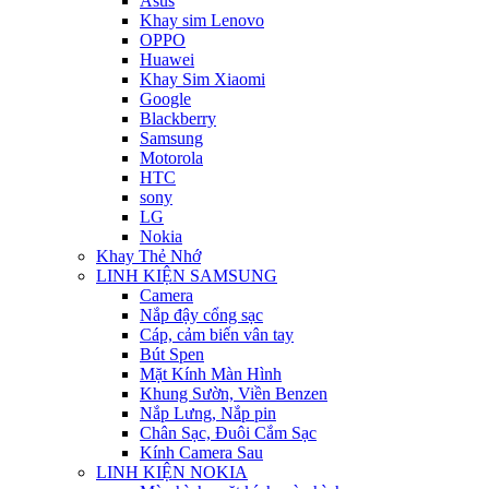
Asus
Khay sim Lenovo
OPPO
Huawei
Khay Sim Xiaomi
Google
Blackberry
Samsung
Motorola
HTC
sony
LG
Nokia
Khay Thẻ Nhớ
LINH KIỆN SAMSUNG
Camera
Nắp đậy cổng sạc
Cáp, cảm biến vân tay
Bút Spen
Mặt Kính Màn Hình
Khung Sườn, Viền Benzen
Nắp Lưng, Nắp pin
Chân Sạc, Đuôi Cắm Sạc
Kính Camera Sau
LINH KIỆN NOKIA