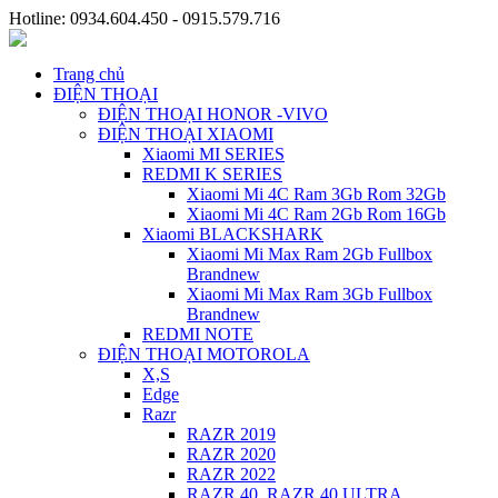
Hotline: 0934.604.450 - 0915.579.716
Trang chủ
ĐIỆN THOẠI
ĐIỆN THOẠI HONOR -VIVO
ĐIỆN THOẠI XIAOMI
Xiaomi MI SERIES
REDMI K SERIES
Xiaomi Mi 4C Ram 3Gb Rom 32Gb
Xiaomi Mi 4C Ram 2Gb Rom 16Gb
Xiaomi BLACKSHARK
Xiaomi Mi Max Ram 2Gb Fullbox
Brandnew
Xiaomi Mi Max Ram 3Gb Fullbox
Brandnew
REDMI NOTE
ĐIỆN THOẠI MOTOROLA
X,S
Edge
Razr
RAZR 2019
RAZR 2020
RAZR 2022
RAZR 40, RAZR 40 ULTRA