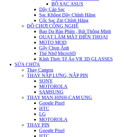
BỘ SẠC ASUS
Dây Cáp Sạc
Sạc Không Dây Chính Hãng
Cốc Sạc Zin Chính Hãng
ĐỒ CHƠI CÔNG NGHỆ
Bao Da Bàn Phím , Bút Thông Minh
QUẠT LÀM MÁT ĐIỆN THOẠI
MOTO MOD
Gậy Chụp Ảnh
Thẻ Nhớ MicroSD
Kính Thực Tế Ảo VR 3D GLASSES
SỬA CHỮA
Thay Camera
THAY NẮP LƯNG, NẮP PIN
SONY
MOTOROLA
SAMSUNG
THAY MAN HINH-CAM UNG
Google Pixel
HTC
LG
MOTOROLA
THAY PIN
Google Pixel
HTC