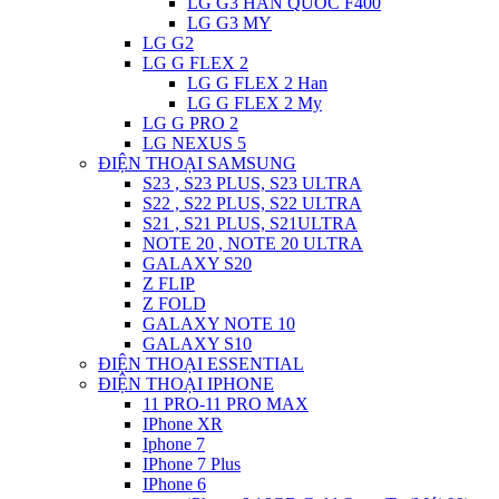
LG G3 HAN QUOC F400
LG G3 MY
LG G2
LG G FLEX 2
LG G FLEX 2 Han
LG G FLEX 2 My
LG G PRO 2
LG NEXUS 5
ĐIỆN THOẠI SAMSUNG
S23 , S23 PLUS, S23 ULTRA
S22 , S22 PLUS, S22 ULTRA
S21 , S21 PLUS, S21ULTRA
NOTE 20 , NOTE 20 ULTRA
GALAXY S20
Z FLIP
Z FOLD
GALAXY NOTE 10
GALAXY S10
ĐIỆN THOẠI ESSENTIAL
ĐIỆN THOẠI IPHONE
11 PRO-11 PRO MAX
IPhone XR
Iphone 7
IPhone 7 Plus
IPhone 6