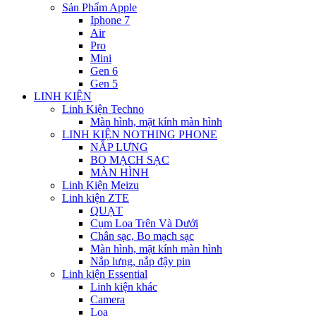
Sản Phẩm Apple
Iphone 7
Air
Pro
Mini
Gen 6
Gen 5
LINH KIỆN
Linh Kiện Techno
Màn hình, mặt kính màn hình
LINH KIỆN NOTHING PHONE
NẮP LƯNG
BO MẠCH SẠC
MÀN HÌNH
Linh Kiện Meizu
Linh kiện ZTE
QUẠT
Cụm Loa Trên Và Dưới
Chân sạc, Bo mạch sạc
Màn hình, mặt kính màn hình
Nắp lưng, nắp đậy pin
Linh kiện Essential
Linh kiện khác
Camera
Loa