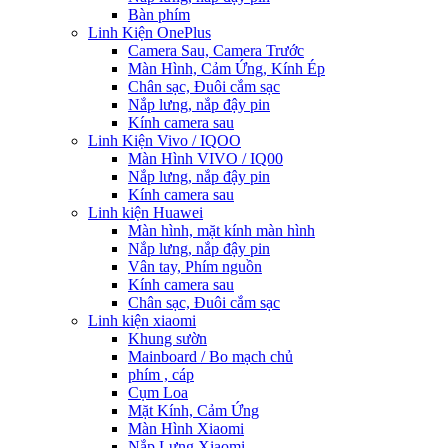
Bàn phím
Linh Kiện OnePlus
Camera Sau, Camera Trước
Màn Hình, Cảm Ứng, Kính Ép
Chân sạc, Đuôi cắm sạc
Nắp lưng, nắp đậy pin
Kính camera sau
Linh Kiện Vivo / IQOO
Màn Hình VIVO / IQ00
Nắp lưng, nắp đậy pin
Kính camera sau
Linh kiện Huawei
Màn hình, mặt kính màn hình
Nắp lưng, nắp đậy pin
Vân tay, Phím nguồn
Kính camera sau
Chân sạc, Đuôi cắm sạc
Linh kiện xiaomi
Khung sườn
Mainboard / Bo mạch chủ
phím , cáp
Cụm Loa
Mặt Kính, Cảm Ứng
Màn Hình Xiaomi
Nắp Lưng Xiaomi