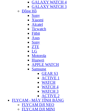
GALAXY WATCH 4
GALAXY WATCH 3
Đồng Hồ
Sony
Xiaomi
Alcatel
Ticwatch
Fitbit
Asus
Sony
ZTE
LG
Motorola
Huawei
APPLE WATCH
Samsung
GEAR S3
ACTIVE 1
WATCH
WATCH 4
WATCH 3
ACTIVE 2
FLYCAM - MÁY TÍNH BẢNG
FLYCAM DJI NEO
FLYCAM DJI MINI