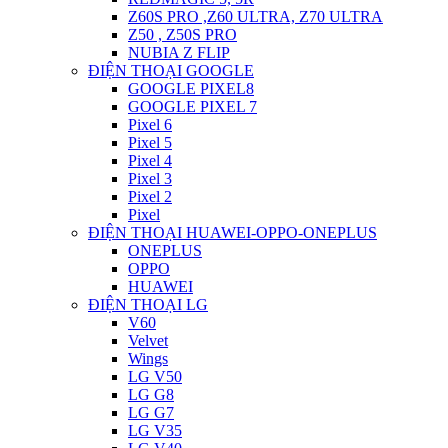
Z60S PRO ,Z60 ULTRA, Z70 ULTRA
Z50 , Z50S PRO
NUBIA Z FLIP
ĐIỆN THOẠI GOOGLE
GOOGLE PIXEL8
GOOGLE PIXEL 7
Pixel 6
Pixel 5
Pixel 4
Pixel 3
Pixel 2
Pixel
ĐIỆN THOẠI HUAWEI-OPPO-ONEPLUS
ONEPLUS
OPPO
HUAWEI
ĐIỆN THOẠI LG
V60
Velvet
Wings
LG V50
LG G8
LG G7
LG V35