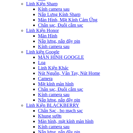
Linh Kiện Sharp
Kính camera sau
Nắp Lưng Kính Sharp
Màn Hình, Mặt Kính Cảm Ứng
Chân sạc, Đuôi cắm sạc
Linh Kiện Honor
Màn Hình
Nắp lưng, nắp đậy pin
Kính camera sau
Linh kiện Google
MÀN HÌNH GOOGLE
Loa
Linh Kiện Khác
Nút Nguồn, Vân Tay, Nút Home
Camera
Mặt kính màn hình
Chân sạc, Đuôi cắm sạc
Kính camera sau
Nắp lưng, nắp đậy pin
Linh Kiện BLACKBERRY
Chân Sạc , bo mạch sạc
Khung sườn
Màn hình, mặt kính màn hình
Kính camera sau
Nắp lưng, nắp đậy pin