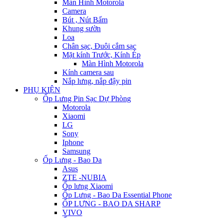
Màn Hình Motorola
Camera
Bút , Nút Bấm
Khung sườn
Loa
Chân sạc, Đuôi cắm sạc
Mặt kính Trước, Kính Ép
Màn Hình Motorola
Kính camera sau
Nắp lưng, nắp đậy pin
PHỤ KIỆN
Ốp Lưng Pin Sạc Dự Phòng
Motorola
Xiaomi
LG
Sony
Iphone
Samsung
Ốp Lưng - Bao Da
Asus
ZTE -NUBIA
Ốp lưng Xiaomi
Ốp Lưng - Bao Da Essential Phone
ỐP LƯNG - BAO DA SHARP
VIVO