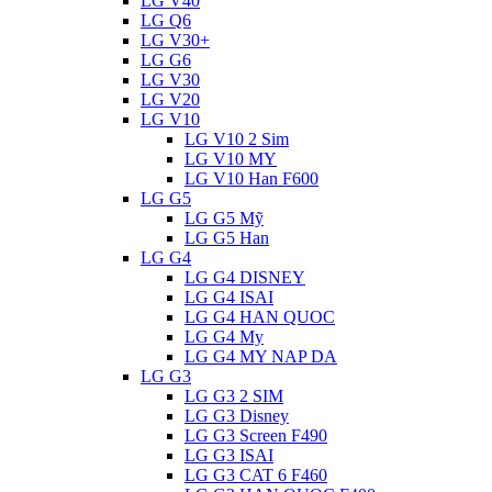
LG V40
LG Q6
LG V30+
LG G6
LG V30
LG V20
LG V10
LG V10 2 Sim
LG V10 MY
LG V10 Han F600
LG G5
LG G5 Mỹ
LG G5 Han
LG G4
LG G4 DISNEY
LG G4 ISAI
LG G4 HAN QUOC
LG G4 My
LG G4 MY NAP DA
LG G3
LG G3 2 SIM
LG G3 Disney
LG G3 Screen F490
LG G3 ISAI
LG G3 CAT 6 F460