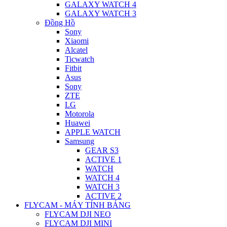
GALAXY WATCH 4
GALAXY WATCH 3
Đồng Hồ
Sony
Xiaomi
Alcatel
Ticwatch
Fitbit
Asus
Sony
ZTE
LG
Motorola
Huawei
APPLE WATCH
Samsung
GEAR S3
ACTIVE 1
WATCH
WATCH 4
WATCH 3
ACTIVE 2
FLYCAM - MÁY TÍNH BẢNG
FLYCAM DJI NEO
FLYCAM DJI MINI