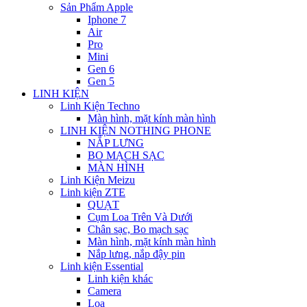
Sản Phẩm Apple
Iphone 7
Air
Pro
Mini
Gen 6
Gen 5
LINH KIỆN
Linh Kiện Techno
Màn hình, mặt kính màn hình
LINH KIỆN NOTHING PHONE
NẮP LƯNG
BO MẠCH SẠC
MÀN HÌNH
Linh Kiện Meizu
Linh kiện ZTE
QUẠT
Cụm Loa Trên Và Dưới
Chân sạc, Bo mạch sạc
Màn hình, mặt kính màn hình
Nắp lưng, nắp đậy pin
Linh kiện Essential
Linh kiện khác
Camera
Loa