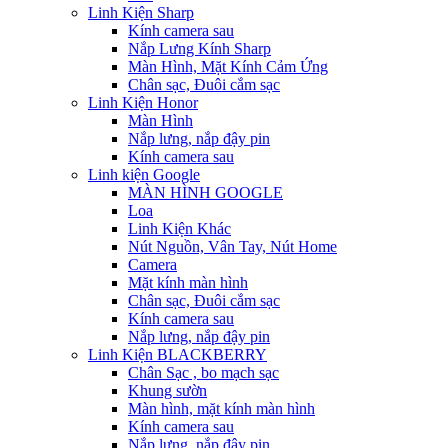
Linh Kiện Sharp
Kính camera sau
Nắp Lưng Kính Sharp
Màn Hình, Mặt Kính Cảm Ứng
Chân sạc, Đuôi cắm sạc
Linh Kiện Honor
Màn Hình
Nắp lưng, nắp đậy pin
Kính camera sau
Linh kiện Google
MÀN HÌNH GOOGLE
Loa
Linh Kiện Khác
Nút Nguồn, Vân Tay, Nút Home
Camera
Mặt kính màn hình
Chân sạc, Đuôi cắm sạc
Kính camera sau
Nắp lưng, nắp đậy pin
Linh Kiện BLACKBERRY
Chân Sạc , bo mạch sạc
Khung sườn
Màn hình, mặt kính màn hình
Kính camera sau
Nắp lưng, nắp đậy pin