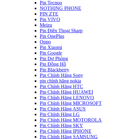
Pin Tecnoo
NOTHING PHONE
PIN ZTE
Pin VIVO
Meizu
Pin Điên Thoại Sharp
Pin OnePlus
Oppo
Pin Xiaomi
Pin Google
Pin Dự Phòng
Pin Đồng Hồ
Pin Blackberry
Pin Chính Hãng Sony
pin chính hãng nokia
Pin Chính Hãng HTC
Pin Chính Hãng HUAWEI
Pin Chính Hãng LENOVO
Pin Chính Hãng MICROSOFT
Pin Chính Hãng ASUS
Pin Chính Hãng LG
Pin Chính Hãng MOTOROLA
Pin Chính Hãng SKY
Pin Chính Hãng IPHONE
Pin Chính Hãng SAMSUNG