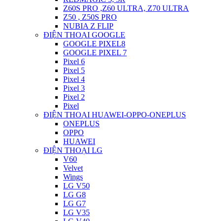
Z60S PRO ,Z60 ULTRA, Z70 ULTRA
Z50 , Z50S PRO
NUBIA Z FLIP
ĐIỆN THOẠI GOOGLE
GOOGLE PIXEL8
GOOGLE PIXEL 7
Pixel 6
Pixel 5
Pixel 4
Pixel 3
Pixel 2
Pixel
ĐIỆN THOẠI HUAWEI-OPPO-ONEPLUS
ONEPLUS
OPPO
HUAWEI
ĐIỆN THOẠI LG
V60
Velvet
Wings
LG V50
LG G8
LG G7
LG V35