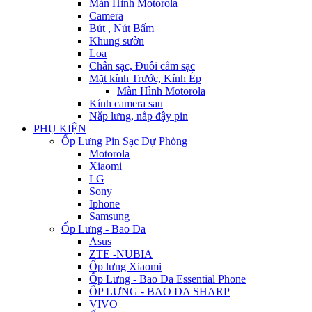
Màn Hình Motorola
Camera
Bút , Nút Bấm
Khung sườn
Loa
Chân sạc, Đuôi cắm sạc
Mặt kính Trước, Kính Ép
Màn Hình Motorola
Kính camera sau
Nắp lưng, nắp đậy pin
PHỤ KIỆN
Ốp Lưng Pin Sạc Dự Phòng
Motorola
Xiaomi
LG
Sony
Iphone
Samsung
Ốp Lưng - Bao Da
Asus
ZTE -NUBIA
Ốp lưng Xiaomi
Ốp Lưng - Bao Da Essential Phone
ỐP LƯNG - BAO DA SHARP
VIVO