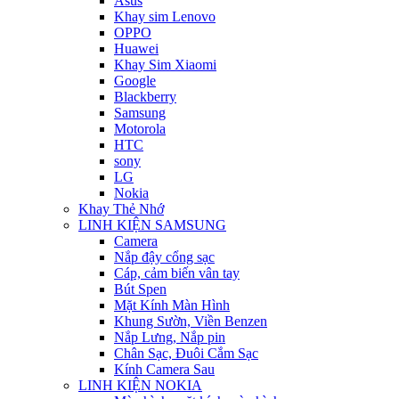
Asus
Khay sim Lenovo
OPPO
Huawei
Khay Sim Xiaomi
Google
Blackberry
Samsung
Motorola
HTC
sony
LG
Nokia
Khay Thẻ Nhớ
LINH KIỆN SAMSUNG
Camera
Nắp đậy cổng sạc
Cáp, cảm biến vân tay
Bút Spen
Mặt Kính Màn Hình
Khung Sườn, Viền Benzen
Nắp Lưng, Nắp pin
Chân Sạc, Đuôi Cắm Sạc
Kính Camera Sau
LINH KIỆN NOKIA