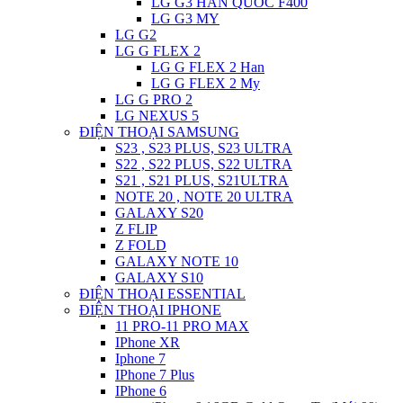
LG G3 HAN QUOC F400
LG G3 MY
LG G2
LG G FLEX 2
LG G FLEX 2 Han
LG G FLEX 2 My
LG G PRO 2
LG NEXUS 5
ĐIỆN THOẠI SAMSUNG
S23 , S23 PLUS, S23 ULTRA
S22 , S22 PLUS, S22 ULTRA
S21 , S21 PLUS, S21ULTRA
NOTE 20 , NOTE 20 ULTRA
GALAXY S20
Z FLIP
Z FOLD
GALAXY NOTE 10
GALAXY S10
ĐIỆN THOẠI ESSENTIAL
ĐIỆN THOẠI IPHONE
11 PRO-11 PRO MAX
IPhone XR
Iphone 7
IPhone 7 Plus
IPhone 6