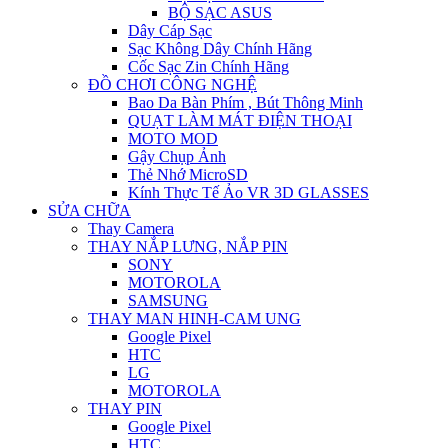
BỘ SẠC ASUS
Dây Cáp Sạc
Sạc Không Dây Chính Hãng
Cốc Sạc Zin Chính Hãng
ĐỒ CHƠI CÔNG NGHỆ
Bao Da Bàn Phím , Bút Thông Minh
QUẠT LÀM MÁT ĐIỆN THOẠI
MOTO MOD
Gậy Chụp Ảnh
Thẻ Nhớ MicroSD
Kính Thực Tế Ảo VR 3D GLASSES
SỬA CHỮA
Thay Camera
THAY NẮP LƯNG, NẮP PIN
SONY
MOTOROLA
SAMSUNG
THAY MAN HINH-CAM UNG
Google Pixel
HTC
LG
MOTOROLA
THAY PIN
Google Pixel
HTC