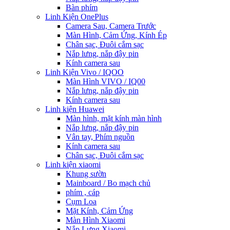
Bàn phím
Linh Kiện OnePlus
Camera Sau, Camera Trước
Màn Hình, Cảm Ứng, Kính Ép
Chân sạc, Đuôi cắm sạc
Nắp lưng, nắp đậy pin
Kính camera sau
Linh Kiện Vivo / IQOO
Màn Hình VIVO / IQ00
Nắp lưng, nắp đậy pin
Kính camera sau
Linh kiện Huawei
Màn hình, mặt kính màn hình
Nắp lưng, nắp đậy pin
Vân tay, Phím nguồn
Kính camera sau
Chân sạc, Đuôi cắm sạc
Linh kiện xiaomi
Khung sườn
Mainboard / Bo mạch chủ
phím , cáp
Cụm Loa
Mặt Kính, Cảm Ứng
Màn Hình Xiaomi
Nắp Lưng Xiaomi