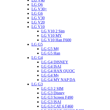
LG V40
LG Q6
LG V30+
LG G6
LG V30
LG V20
LG V10
LG V10 2 Sim
LG V10 MY
LG V10 Han F600
LG G5
LG G5 Mỹ
LG G5 Han
LG G4
LG G4 DISNEY
LG G4 ISAI
LG G4 HAN QUOC
LG G4 My
LG G4 MY NAP DA
LG G3
LG G3 2 SIM
LG G3 Disney
LG G3 Screen F490
LG G3 ISAI
LG G3 CAT 6 F460