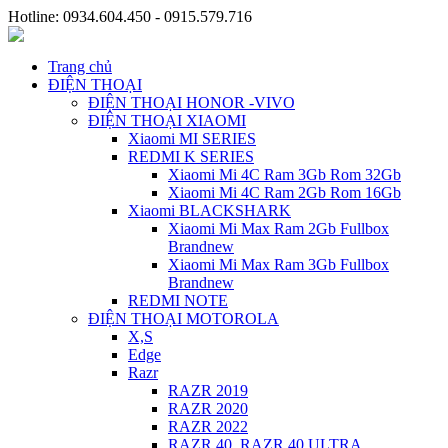
Hotline: 0934.604.450 - 0915.579.716
Trang chủ
ĐIỆN THOẠI
ĐIỆN THOẠI HONOR -VIVO
ĐIỆN THOẠI XIAOMI
Xiaomi MI SERIES
REDMI K SERIES
Xiaomi Mi 4C Ram 3Gb Rom 32Gb
Xiaomi Mi 4C Ram 2Gb Rom 16Gb
Xiaomi BLACKSHARK
Xiaomi Mi Max Ram 2Gb Fullbox
Brandnew
Xiaomi Mi Max Ram 3Gb Fullbox
Brandnew
REDMI NOTE
ĐIỆN THOẠI MOTOROLA
X,S
Edge
Razr
RAZR 2019
RAZR 2020
RAZR 2022
RAZR 40, RAZR 40 ULTRA