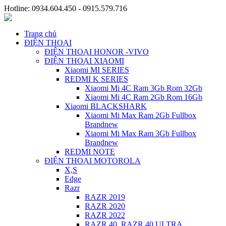
Hotline: 0934.604.450 - 0915.579.716
Trang chủ
ĐIỆN THOẠI
ĐIỆN THOẠI HONOR -VIVO
ĐIỆN THOẠI XIAOMI
Xiaomi MI SERIES
REDMI K SERIES
Xiaomi Mi 4C Ram 3Gb Rom 32Gb
Xiaomi Mi 4C Ram 2Gb Rom 16Gb
Xiaomi BLACKSHARK
Xiaomi Mi Max Ram 2Gb Fullbox
Brandnew
Xiaomi Mi Max Ram 3Gb Fullbox
Brandnew
REDMI NOTE
ĐIỆN THOẠI MOTOROLA
X,S
Edge
Razr
RAZR 2019
RAZR 2020
RAZR 2022
RAZR 40, RAZR 40 ULTRA