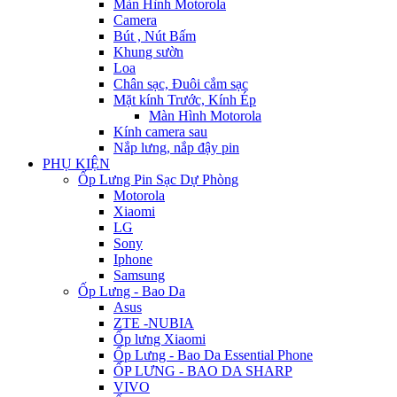
Màn Hình Motorola
Camera
Bút , Nút Bấm
Khung sườn
Loa
Chân sạc, Đuôi cắm sạc
Mặt kính Trước, Kính Ép
Màn Hình Motorola
Kính camera sau
Nắp lưng, nắp đậy pin
PHỤ KIỆN
Ốp Lưng Pin Sạc Dự Phòng
Motorola
Xiaomi
LG
Sony
Iphone
Samsung
Ốp Lưng - Bao Da
Asus
ZTE -NUBIA
Ốp lưng Xiaomi
Ốp Lưng - Bao Da Essential Phone
ỐP LƯNG - BAO DA SHARP
VIVO