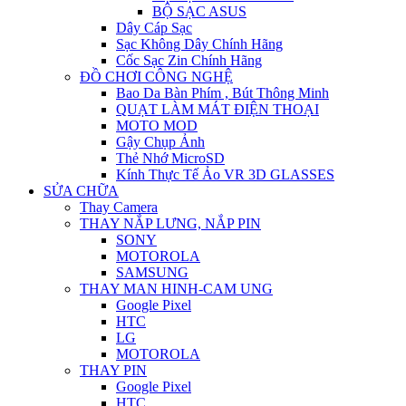
BỘ SẠC ASUS
Dây Cáp Sạc
Sạc Không Dây Chính Hãng
Cốc Sạc Zin Chính Hãng
ĐỒ CHƠI CÔNG NGHỆ
Bao Da Bàn Phím , Bút Thông Minh
QUẠT LÀM MÁT ĐIỆN THOẠI
MOTO MOD
Gậy Chụp Ảnh
Thẻ Nhớ MicroSD
Kính Thực Tế Ảo VR 3D GLASSES
SỬA CHỮA
Thay Camera
THAY NẮP LƯNG, NẮP PIN
SONY
MOTOROLA
SAMSUNG
THAY MAN HINH-CAM UNG
Google Pixel
HTC
LG
MOTOROLA
THAY PIN
Google Pixel
HTC