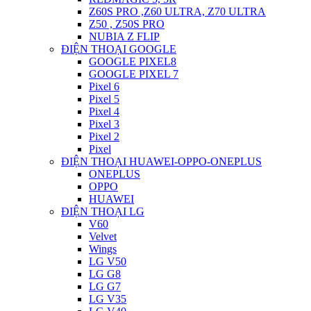
Z60S PRO ,Z60 ULTRA, Z70 ULTRA
Z50 , Z50S PRO
NUBIA Z FLIP
ĐIỆN THOẠI GOOGLE
GOOGLE PIXEL8
GOOGLE PIXEL 7
Pixel 6
Pixel 5
Pixel 4
Pixel 3
Pixel 2
Pixel
ĐIỆN THOẠI HUAWEI-OPPO-ONEPLUS
ONEPLUS
OPPO
HUAWEI
ĐIỆN THOẠI LG
V60
Velvet
Wings
LG V50
LG G8
LG G7
LG V35