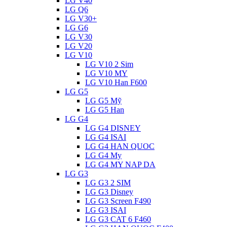
LG V40
LG Q6
LG V30+
LG G6
LG V30
LG V20
LG V10
LG V10 2 Sim
LG V10 MY
LG V10 Han F600
LG G5
LG G5 Mỹ
LG G5 Han
LG G4
LG G4 DISNEY
LG G4 ISAI
LG G4 HAN QUOC
LG G4 My
LG G4 MY NAP DA
LG G3
LG G3 2 SIM
LG G3 Disney
LG G3 Screen F490
LG G3 ISAI
LG G3 CAT 6 F460