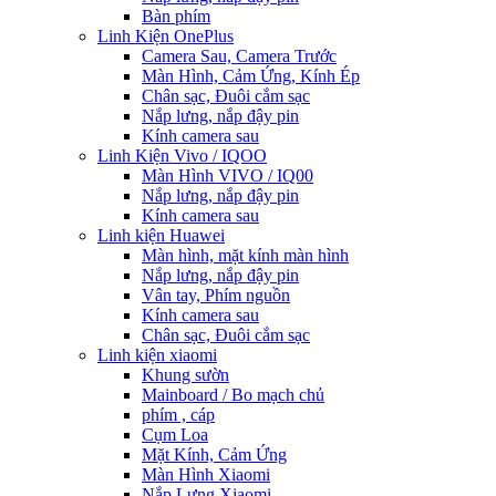
Bàn phím
Linh Kiện OnePlus
Camera Sau, Camera Trước
Màn Hình, Cảm Ứng, Kính Ép
Chân sạc, Đuôi cắm sạc
Nắp lưng, nắp đậy pin
Kính camera sau
Linh Kiện Vivo / IQOO
Màn Hình VIVO / IQ00
Nắp lưng, nắp đậy pin
Kính camera sau
Linh kiện Huawei
Màn hình, mặt kính màn hình
Nắp lưng, nắp đậy pin
Vân tay, Phím nguồn
Kính camera sau
Chân sạc, Đuôi cắm sạc
Linh kiện xiaomi
Khung sườn
Mainboard / Bo mạch chủ
phím , cáp
Cụm Loa
Mặt Kính, Cảm Ứng
Màn Hình Xiaomi
Nắp Lưng Xiaomi