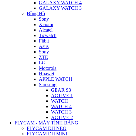
GALAXY WATCH 4
GALAXY WATCH 3
Đồng Hồ
Sony
Xiaomi
Alcatel
Ticwatch
Fitbit
Asus
Sony
ZTE
LG
Motorola
Huawei
APPLE WATCH
Samsung
GEAR S3
ACTIVE 1
WATCH
WATCH 4
WATCH 3
ACTIVE 2
FLYCAM - MÁY TÍNH BẢNG
FLYCAM DJI NEO
FLYCAM DJI MINI