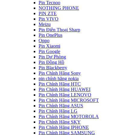
Pin Tecnoo
NOTHING PHONE
PIN ZTE
Pin VIVO
Meizu
Pin Điên Thoại Sharp
Pin OnePlus
Oppo
Pin Xiaomi
Pin Google
Pin Dự Phòng
Pin Đồng Hồ
Pin Blackberry
Pin Chính Hãng Sony
pin chính hãng nokia
Pin Chính Hãng HTC
Pin Chính Hãng HUAWEI
Pin Chính Hãng LENOVO
Pin Chính Hãng MICROSOFT
Pin Chính Hãng ASUS
Pin Chính Hãng LG
Pin Chính Hãng MOTOROLA
Pin Chính Hãng SKY
Pin Chính Hãng IPHONE
Pin Chính Hãng SAMSUNG