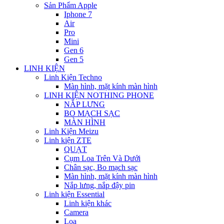
Sản Phẩm Apple
Iphone 7
Air
Pro
Mini
Gen 6
Gen 5
LINH KIỆN
Linh Kiện Techno
Màn hình, mặt kính màn hình
LINH KIỆN NOTHING PHONE
NẮP LƯNG
BO MẠCH SẠC
MÀN HÌNH
Linh Kiện Meizu
Linh kiện ZTE
QUẠT
Cụm Loa Trên Và Dưới
Chân sạc, Bo mạch sạc
Màn hình, mặt kính màn hình
Nắp lưng, nắp đậy pin
Linh kiện Essential
Linh kiện khác
Camera
Loa