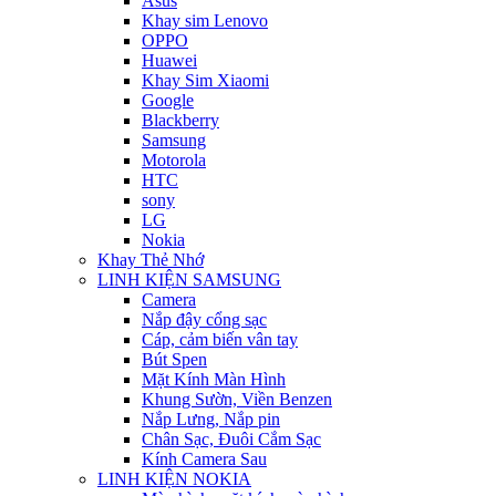
Asus
Khay sim Lenovo
OPPO
Huawei
Khay Sim Xiaomi
Google
Blackberry
Samsung
Motorola
HTC
sony
LG
Nokia
Khay Thẻ Nhớ
LINH KIỆN SAMSUNG
Camera
Nắp đậy cổng sạc
Cáp, cảm biến vân tay
Bút Spen
Mặt Kính Màn Hình
Khung Sườn, Viền Benzen
Nắp Lưng, Nắp pin
Chân Sạc, Đuôi Cắm Sạc
Kính Camera Sau
LINH KIỆN NOKIA