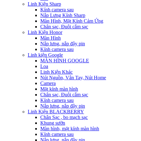
Linh Kiện Sharp
Kính camera sau
Nắp Lưng Kính Sharp
Màn Hình, Mặt Kính Cảm Ứng
Chân sạc, Đuôi cắm sạc
Linh Kiện Honor
Màn Hình
Nắp lưng, nắp đậy pin
Kính camera sau
Linh kiện Google
MÀN HÌNH GOOGLE
Loa
Linh Kiện Khác
Nút Nguồn, Vân Tay, Nút Home
Camera
Mặt kính màn hình
Chân sạc, Đuôi cắm sạc
Kính camera sau
Nắp lưng, nắp đậy pin
Linh Kiện BLACKBERRY
Chân Sạc , bo mạch sạc
Khung sườn
Màn hình, mặt kính màn hình
Kính camera sau
Nắp lưng, nắp đậy pin