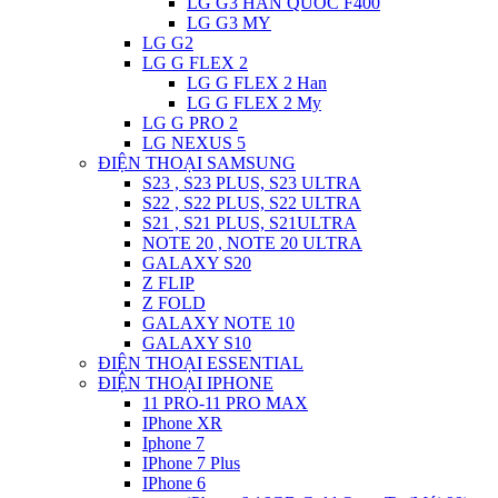
LG G3 HAN QUOC F400
LG G3 MY
LG G2
LG G FLEX 2
LG G FLEX 2 Han
LG G FLEX 2 My
LG G PRO 2
LG NEXUS 5
ĐIỆN THOẠI SAMSUNG
S23 , S23 PLUS, S23 ULTRA
S22 , S22 PLUS, S22 ULTRA
S21 , S21 PLUS, S21ULTRA
NOTE 20 , NOTE 20 ULTRA
GALAXY S20
Z FLIP
Z FOLD
GALAXY NOTE 10
GALAXY S10
ĐIỆN THOẠI ESSENTIAL
ĐIỆN THOẠI IPHONE
11 PRO-11 PRO MAX
IPhone XR
Iphone 7
IPhone 7 Plus
IPhone 6