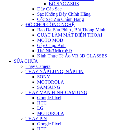
BỘ SẠC ASUS
Dây Cáp Sạc
Sạc Không Dây Chính Hãng
Cốc Sạc Zin Chính Hãng
ĐỒ CHƠI CÔNG NGHỆ
Bao Da Bàn Phím , Bút Thông Minh
QUẠT LÀM MÁT ĐIỆN THOẠI
MOTO MOD
Gậy Chụp Ảnh
Thẻ Nhớ MicroSD
Kính Thực Tế Ảo VR 3D GLASSES
SỬA CHỮA
Thay Camera
THAY NẮP LƯNG, NẮP PIN
SONY
MOTOROLA
SAMSUNG
THAY MAN HINH-CAM UNG
Google Pixel
HTC
LG
MOTOROLA
THAY PIN
Google Pixel
HTC