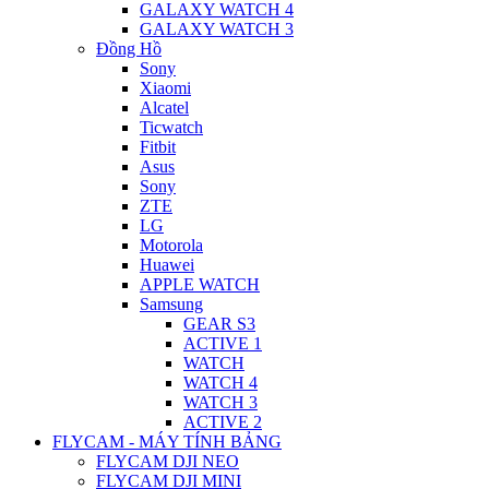
GALAXY WATCH 4
GALAXY WATCH 3
Đồng Hồ
Sony
Xiaomi
Alcatel
Ticwatch
Fitbit
Asus
Sony
ZTE
LG
Motorola
Huawei
APPLE WATCH
Samsung
GEAR S3
ACTIVE 1
WATCH
WATCH 4
WATCH 3
ACTIVE 2
FLYCAM - MÁY TÍNH BẢNG
FLYCAM DJI NEO
FLYCAM DJI MINI