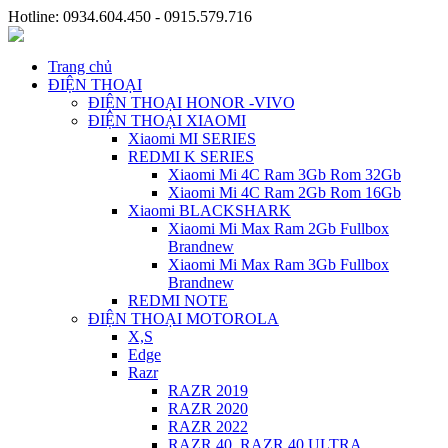
Hotline: 0934.604.450 - 0915.579.716
Trang chủ
ĐIỆN THOẠI
ĐIỆN THOẠI HONOR -VIVO
ĐIỆN THOẠI XIAOMI
Xiaomi MI SERIES
REDMI K SERIES
Xiaomi Mi 4C Ram 3Gb Rom 32Gb
Xiaomi Mi 4C Ram 2Gb Rom 16Gb
Xiaomi BLACKSHARK
Xiaomi Mi Max Ram 2Gb Fullbox
Brandnew
Xiaomi Mi Max Ram 3Gb Fullbox
Brandnew
REDMI NOTE
ĐIỆN THOẠI MOTOROLA
X,S
Edge
Razr
RAZR 2019
RAZR 2020
RAZR 2022
RAZR 40, RAZR 40 ULTRA