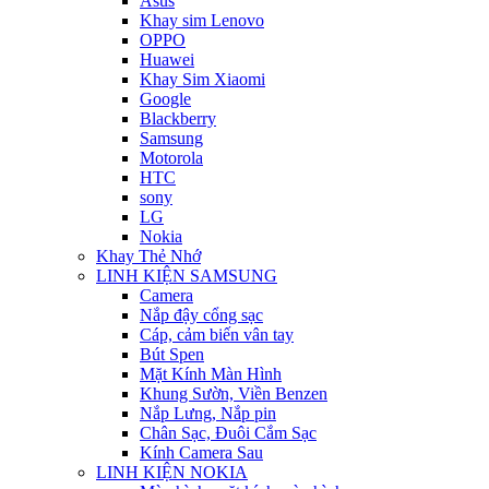
Asus
Khay sim Lenovo
OPPO
Huawei
Khay Sim Xiaomi
Google
Blackberry
Samsung
Motorola
HTC
sony
LG
Nokia
Khay Thẻ Nhớ
LINH KIỆN SAMSUNG
Camera
Nắp đậy cổng sạc
Cáp, cảm biến vân tay
Bút Spen
Mặt Kính Màn Hình
Khung Sườn, Viền Benzen
Nắp Lưng, Nắp pin
Chân Sạc, Đuôi Cắm Sạc
Kính Camera Sau
LINH KIỆN NOKIA