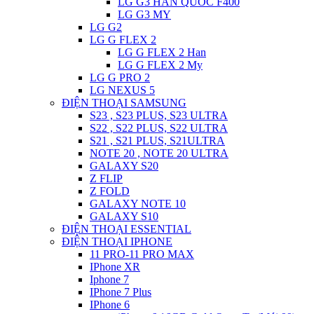
LG G3 HAN QUOC F400
LG G3 MY
LG G2
LG G FLEX 2
LG G FLEX 2 Han
LG G FLEX 2 My
LG G PRO 2
LG NEXUS 5
ĐIỆN THOẠI SAMSUNG
S23 , S23 PLUS, S23 ULTRA
S22 , S22 PLUS, S22 ULTRA
S21 , S21 PLUS, S21ULTRA
NOTE 20 , NOTE 20 ULTRA
GALAXY S20
Z FLIP
Z FOLD
GALAXY NOTE 10
GALAXY S10
ĐIỆN THOẠI ESSENTIAL
ĐIỆN THOẠI IPHONE
11 PRO-11 PRO MAX
IPhone XR
Iphone 7
IPhone 7 Plus
IPhone 6