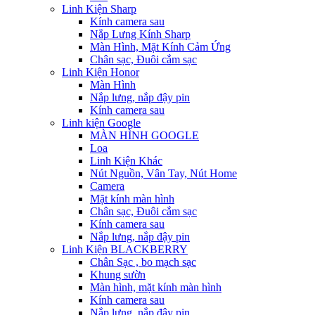
Linh Kiện Sharp
Kính camera sau
Nắp Lưng Kính Sharp
Màn Hình, Mặt Kính Cảm Ứng
Chân sạc, Đuôi cắm sạc
Linh Kiện Honor
Màn Hình
Nắp lưng, nắp đậy pin
Kính camera sau
Linh kiện Google
MÀN HÌNH GOOGLE
Loa
Linh Kiện Khác
Nút Nguồn, Vân Tay, Nút Home
Camera
Mặt kính màn hình
Chân sạc, Đuôi cắm sạc
Kính camera sau
Nắp lưng, nắp đậy pin
Linh Kiện BLACKBERRY
Chân Sạc , bo mạch sạc
Khung sườn
Màn hình, mặt kính màn hình
Kính camera sau
Nắp lưng, nắp đậy pin