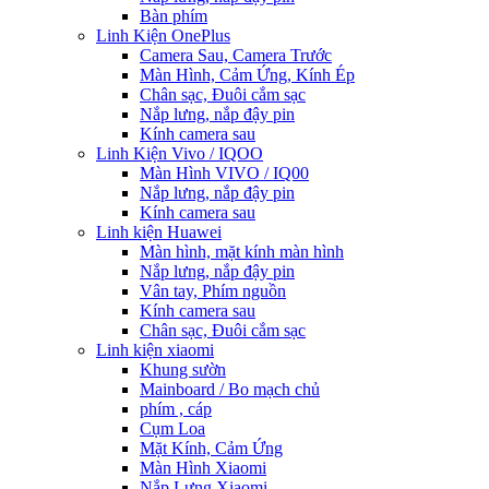
Bàn phím
Linh Kiện OnePlus
Camera Sau, Camera Trước
Màn Hình, Cảm Ứng, Kính Ép
Chân sạc, Đuôi cắm sạc
Nắp lưng, nắp đậy pin
Kính camera sau
Linh Kiện Vivo / IQOO
Màn Hình VIVO / IQ00
Nắp lưng, nắp đậy pin
Kính camera sau
Linh kiện Huawei
Màn hình, mặt kính màn hình
Nắp lưng, nắp đậy pin
Vân tay, Phím nguồn
Kính camera sau
Chân sạc, Đuôi cắm sạc
Linh kiện xiaomi
Khung sườn
Mainboard / Bo mạch chủ
phím , cáp
Cụm Loa
Mặt Kính, Cảm Ứng
Màn Hình Xiaomi
Nắp Lưng Xiaomi