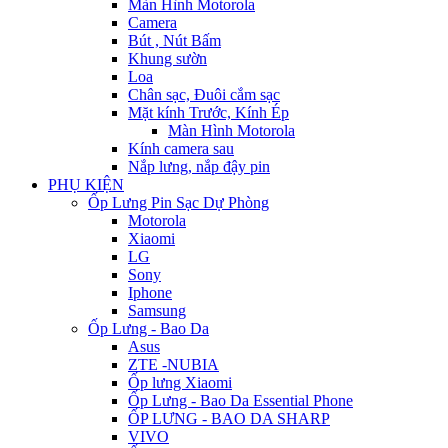
Màn Hình Motorola
Camera
Bút , Nút Bấm
Khung sườn
Loa
Chân sạc, Đuôi cắm sạc
Mặt kính Trước, Kính Ép
Màn Hình Motorola
Kính camera sau
Nắp lưng, nắp đậy pin
PHỤ KIỆN
Ốp Lưng Pin Sạc Dự Phòng
Motorola
Xiaomi
LG
Sony
Iphone
Samsung
Ốp Lưng - Bao Da
Asus
ZTE -NUBIA
Ốp lưng Xiaomi
Ốp Lưng - Bao Da Essential Phone
ỐP LƯNG - BAO DA SHARP
VIVO