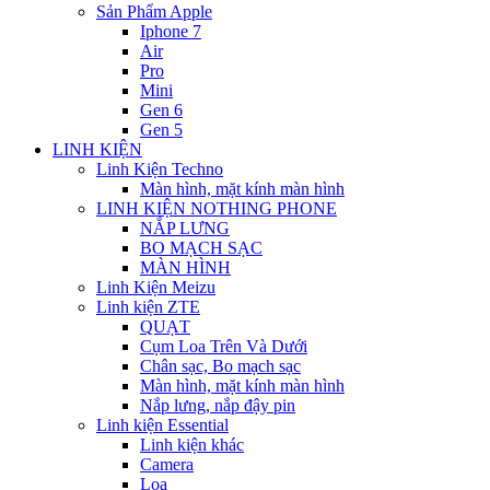
Sản Phẩm Apple
Iphone 7
Air
Pro
Mini
Gen 6
Gen 5
LINH KIỆN
Linh Kiện Techno
Màn hình, mặt kính màn hình
LINH KIỆN NOTHING PHONE
NẮP LƯNG
BO MẠCH SẠC
MÀN HÌNH
Linh Kiện Meizu
Linh kiện ZTE
QUẠT
Cụm Loa Trên Và Dưới
Chân sạc, Bo mạch sạc
Màn hình, mặt kính màn hình
Nắp lưng, nắp đậy pin
Linh kiện Essential
Linh kiện khác
Camera
Loa