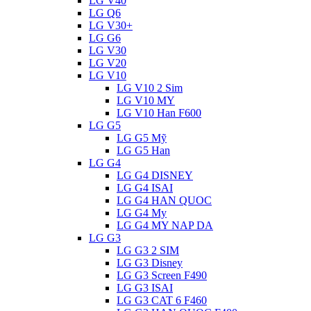
LG V40
LG Q6
LG V30+
LG G6
LG V30
LG V20
LG V10
LG V10 2 Sim
LG V10 MY
LG V10 Han F600
LG G5
LG G5 Mỹ
LG G5 Han
LG G4
LG G4 DISNEY
LG G4 ISAI
LG G4 HAN QUOC
LG G4 My
LG G4 MY NAP DA
LG G3
LG G3 2 SIM
LG G3 Disney
LG G3 Screen F490
LG G3 ISAI
LG G3 CAT 6 F460