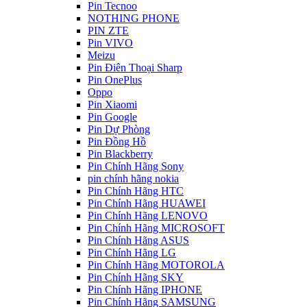
Pin Tecnoo
NOTHING PHONE
PIN ZTE
Pin VIVO
Meizu
Pin Điên Thoại Sharp
Pin OnePlus
Oppo
Pin Xiaomi
Pin Google
Pin Dự Phòng
Pin Đồng Hồ
Pin Blackberry
Pin Chính Hãng Sony
pin chính hãng nokia
Pin Chính Hãng HTC
Pin Chính Hãng HUAWEI
Pin Chính Hãng LENOVO
Pin Chính Hãng MICROSOFT
Pin Chính Hãng ASUS
Pin Chính Hãng LG
Pin Chính Hãng MOTOROLA
Pin Chính Hãng SKY
Pin Chính Hãng IPHONE
Pin Chính Hãng SAMSUNG