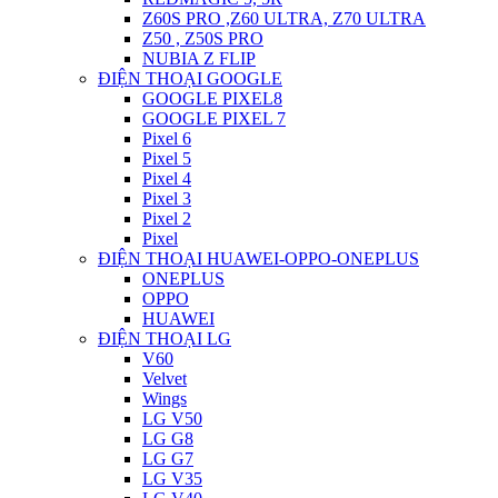
Z60S PRO ,Z60 ULTRA, Z70 ULTRA
Z50 , Z50S PRO
NUBIA Z FLIP
ĐIỆN THOẠI GOOGLE
GOOGLE PIXEL8
GOOGLE PIXEL 7
Pixel 6
Pixel 5
Pixel 4
Pixel 3
Pixel 2
Pixel
ĐIỆN THOẠI HUAWEI-OPPO-ONEPLUS
ONEPLUS
OPPO
HUAWEI
ĐIỆN THOẠI LG
V60
Velvet
Wings
LG V50
LG G8
LG G7
LG V35