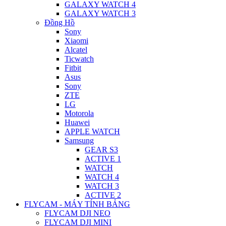
GALAXY WATCH 4
GALAXY WATCH 3
Đồng Hồ
Sony
Xiaomi
Alcatel
Ticwatch
Fitbit
Asus
Sony
ZTE
LG
Motorola
Huawei
APPLE WATCH
Samsung
GEAR S3
ACTIVE 1
WATCH
WATCH 4
WATCH 3
ACTIVE 2
FLYCAM - MÁY TÍNH BẢNG
FLYCAM DJI NEO
FLYCAM DJI MINI