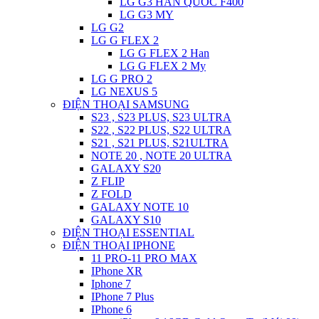
LG G3 HAN QUOC F400
LG G3 MY
LG G2
LG G FLEX 2
LG G FLEX 2 Han
LG G FLEX 2 My
LG G PRO 2
LG NEXUS 5
ĐIỆN THOẠI SAMSUNG
S23 , S23 PLUS, S23 ULTRA
S22 , S22 PLUS, S22 ULTRA
S21 , S21 PLUS, S21ULTRA
NOTE 20 , NOTE 20 ULTRA
GALAXY S20
Z FLIP
Z FOLD
GALAXY NOTE 10
GALAXY S10
ĐIỆN THOẠI ESSENTIAL
ĐIỆN THOẠI IPHONE
11 PRO-11 PRO MAX
IPhone XR
Iphone 7
IPhone 7 Plus
IPhone 6