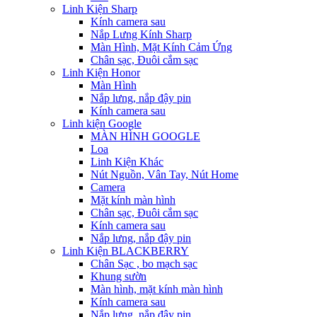
Linh Kiện Sharp
Kính camera sau
Nắp Lưng Kính Sharp
Màn Hình, Mặt Kính Cảm Ứng
Chân sạc, Đuôi cắm sạc
Linh Kiện Honor
Màn Hình
Nắp lưng, nắp đậy pin
Kính camera sau
Linh kiện Google
MÀN HÌNH GOOGLE
Loa
Linh Kiện Khác
Nút Nguồn, Vân Tay, Nút Home
Camera
Mặt kính màn hình
Chân sạc, Đuôi cắm sạc
Kính camera sau
Nắp lưng, nắp đậy pin
Linh Kiện BLACKBERRY
Chân Sạc , bo mạch sạc
Khung sườn
Màn hình, mặt kính màn hình
Kính camera sau
Nắp lưng, nắp đậy pin