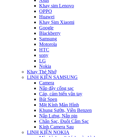
Asus
Khay sim Lenovo
OPPO
Huawei
Khay Sim Xiaomi
Google
Blackberry
Samsung
Motorola
HTC
sony
LG
Nokia
Khay Thẻ Nhớ
LINH KIỆN SAMSUNG
Camera
Nắp đậy cổng sạc
Cáp, cảm biến vân tay
Bút Spen
Mặt Kính Màn Hình
Khung Sườn, Viền Benzen
Nắp Lưng, Nắp pin
Chân Sạc, Đuôi Cắm Sạc
Kính Camera Sau
LINH KIỆN NOKIA