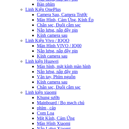
Bàn phím
Linh Kiện OnePlus
Camera Sau, Camera Trước
Màn Hình, Cảm Ứng, Kính Ép
Chân sạc, Đuôi cắm sạc
Nắp lưng, nắp đậy pin
Kính camera sau
Linh Kiện Vivo / IQOO
Màn Hình VIVO / IQ00
Nắp lưng, nắp đậy pin
Kính camera sau
Linh kiện Huawei
Màn hình, mặt kính màn hình
Nắp lưng, nắp đậy pin
Vân tay, Phím nguồn
Kính camera sau
Chân sạc, Đuôi cắm sạc
Linh kiện xiaomi
Khung sườn
Mainboard / Bo mạch chủ
phím , cáp
Cụm Loa
Mặt Kính, Cảm Ứng
Màn Hình Xiaomi
Nắp Lưng Xiaomi