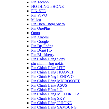
Pin Tecnoo
NOTHING PHONE
PIN ZTE
Pin VIVO
Meizu
Pin Điên Thoại Sharp
Pin OnePlus
Oppo
Pin Xiaomi
Pin Google
Pin Dự Phòng
Pin Đồng Hồ
Pin Blackberry
Pin Chính Hãng Sony
pin chính hãng nokia
Pin Chính Hãng HTC
Pin Chính Hãng HUAWEI
Pin Chính Hãng LENOVO
Pin Chính Hãng MICROSOFT
Pin Chính Hãng ASUS
Pin Chính Hãng LG
Pin Chính Hãng MOTOROLA
Pin Chính Hãng SKY
Pin Chính Hãng IPHONE
Pin Chính Hãng SAMSUNG