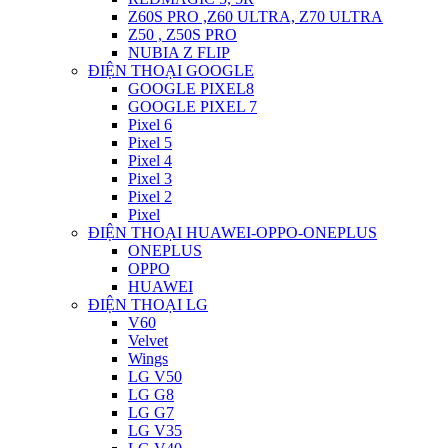
Z60S PRO ,Z60 ULTRA, Z70 ULTRA
Z50 , Z50S PRO
NUBIA Z FLIP
ĐIỆN THOẠI GOOGLE
GOOGLE PIXEL8
GOOGLE PIXEL 7
Pixel 6
Pixel 5
Pixel 4
Pixel 3
Pixel 2
Pixel
ĐIỆN THOẠI HUAWEI-OPPO-ONEPLUS
ONEPLUS
OPPO
HUAWEI
ĐIỆN THOẠI LG
V60
Velvet
Wings
LG V50
LG G8
LG G7
LG V35