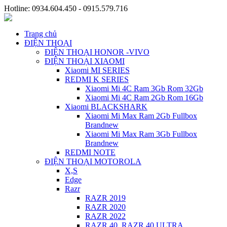
Hotline: 0934.604.450 - 0915.579.716
Trang chủ
ĐIỆN THOẠI
ĐIỆN THOẠI HONOR -VIVO
ĐIỆN THOẠI XIAOMI
Xiaomi MI SERIES
REDMI K SERIES
Xiaomi Mi 4C Ram 3Gb Rom 32Gb
Xiaomi Mi 4C Ram 2Gb Rom 16Gb
Xiaomi BLACKSHARK
Xiaomi Mi Max Ram 2Gb Fullbox
Brandnew
Xiaomi Mi Max Ram 3Gb Fullbox
Brandnew
REDMI NOTE
ĐIỆN THOẠI MOTOROLA
X,S
Edge
Razr
RAZR 2019
RAZR 2020
RAZR 2022
RAZR 40, RAZR 40 ULTRA