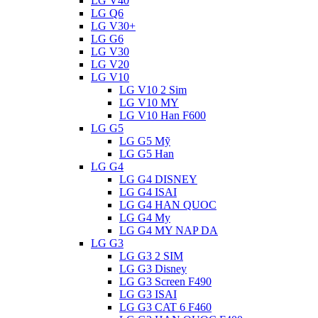
LG V40
LG Q6
LG V30+
LG G6
LG V30
LG V20
LG V10
LG V10 2 Sim
LG V10 MY
LG V10 Han F600
LG G5
LG G5 Mỹ
LG G5 Han
LG G4
LG G4 DISNEY
LG G4 ISAI
LG G4 HAN QUOC
LG G4 My
LG G4 MY NAP DA
LG G3
LG G3 2 SIM
LG G3 Disney
LG G3 Screen F490
LG G3 ISAI
LG G3 CAT 6 F460