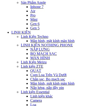
Sản Phẩm Apple
Iphone 7
Air
Pro
Mini
Gen 6
Gen 5
LINH KIỆN
Linh Kiện Techno
Màn hình, mặt kính màn hình
LINH KIỆN NOTHING PHONE
NẮP LƯNG
BO MẠCH SẠC
MÀN HÌNH
Linh Kiện Meizu
Linh kiện ZTE
QUẠT
Cụm Loa Trên Và Dưới
Chân sạc, Bo mạch sạc
Màn hình, mặt kính màn hình
Nắp lưng, nắp đậy pin
Linh kiện Essential
Linh kiện khác
Camera
Loa