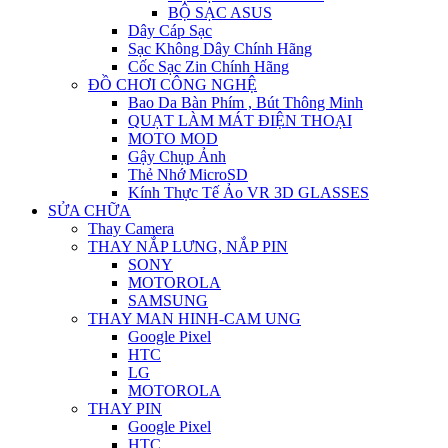
BỘ SẠC ASUS
Dây Cáp Sạc
Sạc Không Dây Chính Hãng
Cốc Sạc Zin Chính Hãng
ĐỒ CHƠI CÔNG NGHỆ
Bao Da Bàn Phím , Bút Thông Minh
QUẠT LÀM MÁT ĐIỆN THOẠI
MOTO MOD
Gậy Chụp Ảnh
Thẻ Nhớ MicroSD
Kính Thực Tế Ảo VR 3D GLASSES
SỬA CHỮA
Thay Camera
THAY NẮP LƯNG, NẮP PIN
SONY
MOTOROLA
SAMSUNG
THAY MAN HINH-CAM UNG
Google Pixel
HTC
LG
MOTOROLA
THAY PIN
Google Pixel
HTC