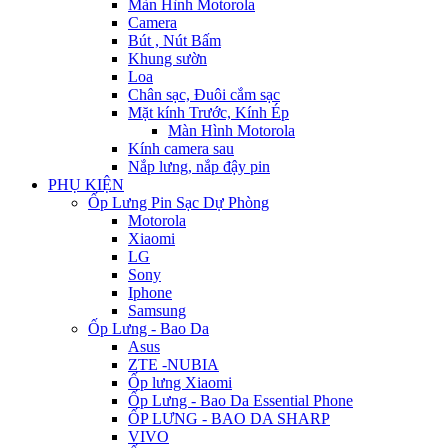
Màn Hình Motorola
Camera
Bút , Nút Bấm
Khung sườn
Loa
Chân sạc, Đuôi cắm sạc
Mặt kính Trước, Kính Ép
Màn Hình Motorola
Kính camera sau
Nắp lưng, nắp đậy pin
PHỤ KIỆN
Ốp Lưng Pin Sạc Dự Phòng
Motorola
Xiaomi
LG
Sony
Iphone
Samsung
Ốp Lưng - Bao Da
Asus
ZTE -NUBIA
Ốp lưng Xiaomi
Ốp Lưng - Bao Da Essential Phone
ỐP LƯNG - BAO DA SHARP
VIVO